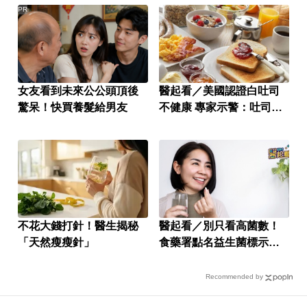
PR
女友看到未來公公頭頂後
醫起看／美國認證白吐司
驚呆！快買養髮給男友
不健康 專家示警：吐司邊
再烘烤很危險
不花大錢打針！醫生揭秘
醫起看／別只看高菌數！
「天然瘦瘦針」
食藥署點名益生菌標示違
規名單
Recommended by