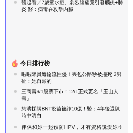
醫起看／7歲童水痘、劇烈腹痛竟引發腦炎+肺
炎 醫：病毒在攻擊內臟
今日排行榜
啦啦隊員遭輪流性侵！丟包公路秒被撞死 3男
扯：她自願的
三商壽9/1股票下市！12/1正式更名「玉山人
壽」
慈濟採購BNT疫苗被詐10億！醫：4年後還陳
時中清白
伴侶和妳一起預防HPV，才有資格說愛妳！
PR