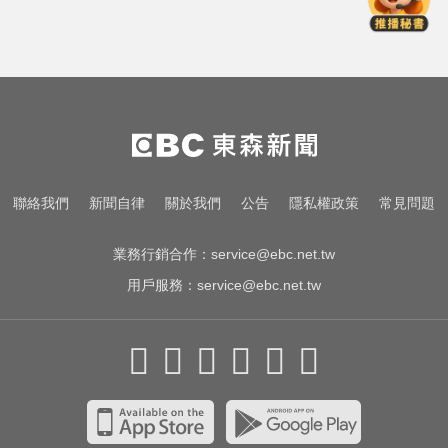
狂響 違者最高罰15萬
尼斯湖水怪又現身！遊湖拍到「神
秘生物頭部」官方證實了
川普嗆伊朗若不開放荷莫茲海峽 將
祭「二戰後最大攻擊」
南部今演習不降速！今早10點手機
聯絡我們
新聞自律
關於我們
公告
隱私權政策
常見問題
狂響 違者最高罰15萬
業務行銷合作：
service@ebc.net.tw
用戶服務：
service@ebc.net.tw