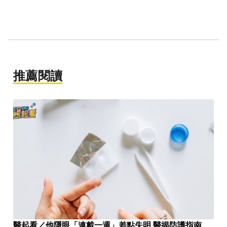
推薦閱讀
醫起看／他隱眼「連戴一週」差點失明 醫揭防護指南