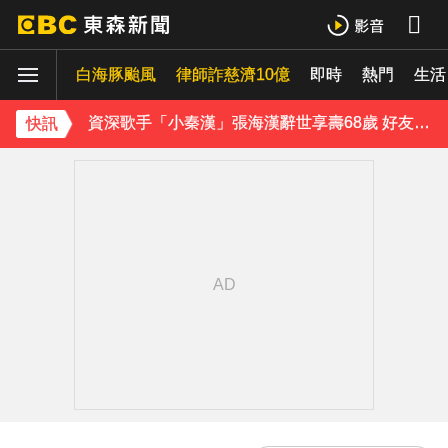
白海豚進逼沖繩鹿兒島 強風豪雨26萬人撤離
白海豚颱風
律師詐慈濟10億
即時
熱門
生活
資深歌手「小秦漢」張海漢辭世享壽68歲 好友證實噩耗
《理財達人秀》X 安聯投信免費講座報名中！搶先卡位 2027
快訊
下載東森App，隨時掌握天下大小事！
內政部向憲法法庭遞狀 聲請解散統促黨