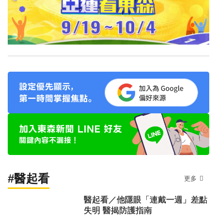
#醫起看
更多
醫起看／他隱眼「連戴一週」差點
失明 醫揭防護指南