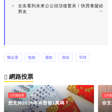
女友看到未來公公頭頂後驚呆！快買養髮給
男友
PR
醫起看
慢跑
運動
壽命
羽球
網路投票
3.4K人已投
1天後結束
單選
2天
您支持2026年再普發1萬嗎？
你支