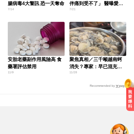
腸病毒4大警訊 恐一天奪命
伴痛到受不了」 醫曝愛愛
7/14
7/21
滿意度關鍵
安胎老藥副作用風險高 食
聚焦真相／三千噸越南蚵
藥署評估禁用
消失？專家：早已混充台
11/9
11/28
灣蚵
Recommended by
川普嗆伊朗若不開放荷莫茲海峽 將
祭「二戰後最大攻擊」
南部今演習不降速！今早10點手機