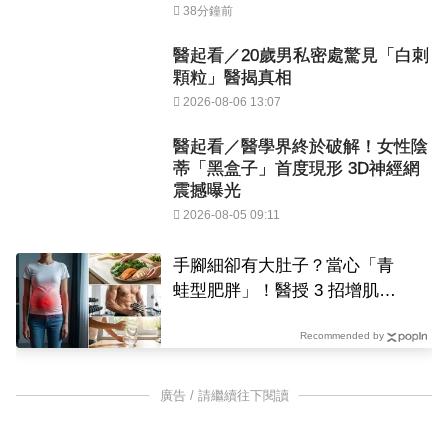
38分鐘前
醫起看／20歲男私密處驚見「白刺
顆粒」醫揭真相
2026-08-06 13:07
醫起看／醫學界終於破解！女性陰
蒂「黑盒子」首度現形 3D神經網
震撼曝光
2026-08-05 09:11
手腳細卻有大肚子？當心「青
蛙型肥胖」！醫授 3 招增肌減
脂，遠離發炎與癌症風險
Recommended by
廣告 / 請繼續往下閱讀