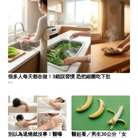
很多人每天都在做！3錯誤習慣 恐把細菌吃下肚
8/6
別以為退燒就沒事！醫曝
醫起看／男生30公分「女