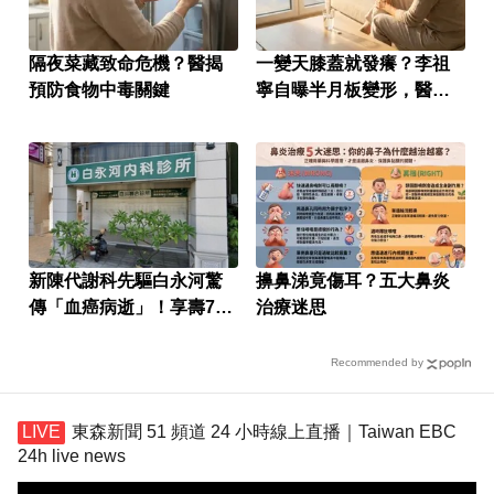
隔夜菜藏致命危機？醫揭
一變天膝蓋就發癢？李祖
預防食物中毒關鍵
寧自曝半月板變形，醫揭
保骨與增肌兩大救星！
新陳代謝科先驅白永河驚
擤鼻涕竟傷耳？五大鼻炎
傳「血癌病逝」！享壽75
治療迷思
歲
Recommended by
東森新聞 51 頻道 24 小時線上直播｜Taiwan EBC
24h live news