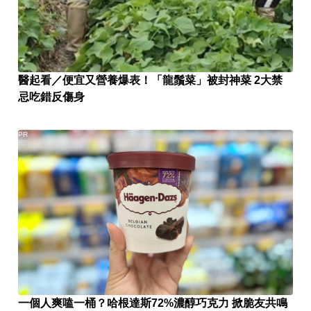
醫起看／便宜又營養爆表！「龍鬚菜」被封神菜 2大禁
忌吃錯反傷身
PR
一個人爽嗑一桶？哈根達斯72%濃醇巧克力 掀脆友共鳴