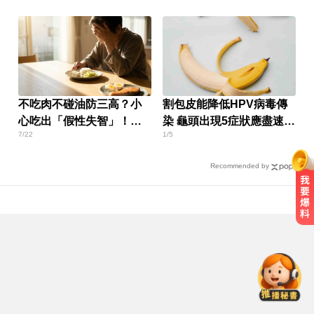
不吃肉不碰油防三高？小
割包皮能降低HPV病毒傳
心吃出「假性失智」！醫
染 龜頭出現5症狀應盡速就
7/22
1/5
曝關鍵營養素缺乏危機
醫
Recommended by
寬魚營收衰退 「點名王心凌、楊丞
琳」網笑翻：太誠實
快訊／白海豚逼近！新竹縣尖石、
五峰「8校停課」