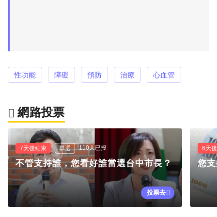
性功能
障礙
預防
治療
心血管
網路投票
110人已投
7天後結束
單選
6天
不管支持誰，您看好誰當選台中市長？
您支
投票去