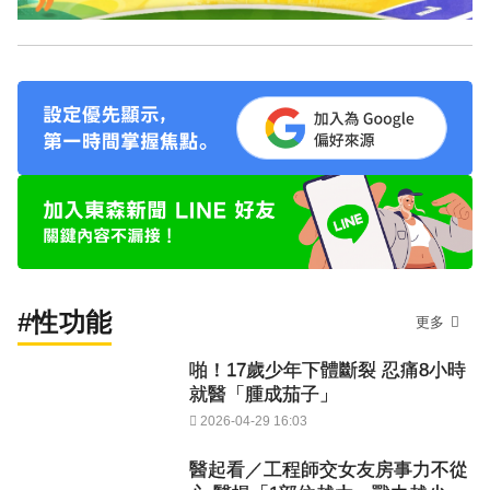
#性功能
更多
啪！17歲少年下體斷裂 忍痛8小時
就醫「腫成茄子」
2026-04-29 16:03
醫起看／工程師交女友房事力不從