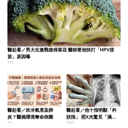
醫起看／男大生激戰後得菜花 醫師要他快打「HPV疫
苗」原因曝
7/29
醫起看／吹冷氣竟染肺
醫起看／他十指明顯「杵
炎？醫揭環境奪命病菌
狀指」 照X光驚見「滿天
7/1
10/25
星的肺結節」