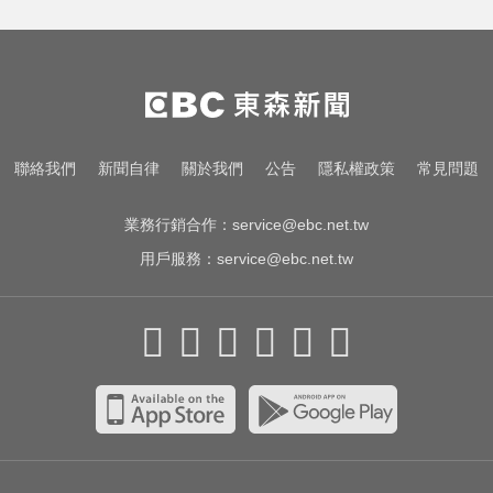
里約直升機墜毀 哥倫比亞一家3名
女性罹難
寬魚營收衰退 「點名王心凌、楊丞
琳」網笑翻：太誠實
快訊／白海豚逼近！新竹縣尖石、
聯絡我們
新聞自律
關於我們
公告
隱私權政策
常見問題
五峰「8校停課」
業務行銷合作：
service@ebc.net.tw
用戶服務：
service@ebc.net.tw