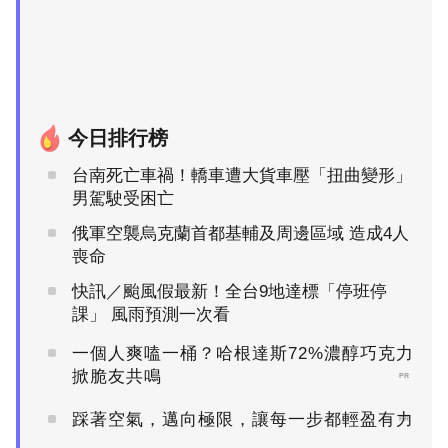
今日排行榜
台南死亡車禍！轎車遭大貨車壓「扭曲變形」
男駕駛受困亡
俄軍空襲烏克蘭首都基輔及周邊區域 造成4人
喪命
快訊／颱風假最新！全台9地達標「停班停
課」 風雨預測一次看
一個人爽嗑一桶？哈根達斯72%濃醇巧克力
掀脆友共鳴
PR
踩著空氣，邁向極限，讓每一步都輕盈有力
PR