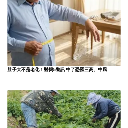
肚子大不是老化！醫揭5警訊 中了恐罹三高、中風