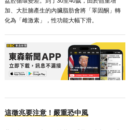
盆腔循環變差。到了30至40歲，由於體重增
加、大肚腩產生的內臟脂肪會將「睪固酮」轉
化為「雌激素」，
性功能
大幅下滑。
這徵兆要注意！嚴重恐中風