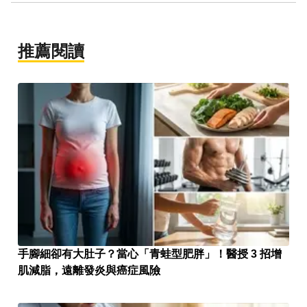
推薦閱讀
手腳細卻有大肚子？當心「青蛙型肥胖」！醫授 3 招增
肌減脂，遠離發炎與癌症風險