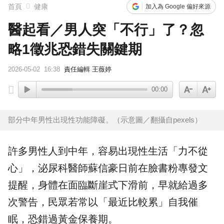
首頁
健康
加入為 Google 偏好來源
醫起看／男人突「不行」了？忽
略1徵兆恐錯失關鍵期
2026-05-02
16:38
責任編輯 王薇婷
00:00
部分中年男性出現性功能障礙。（示意圖／翻攝自pexels）
許多男性人到中年，容易出現性生活「力不從
心」，泌尿科醫師蘇信豪日前在臉書粉專發文
提醒，身體在面臨斷崖式下滑前，早就給過多
次警告，民眾若常以「最近比較累」自我催
眠，恐錯過黃金保養期。