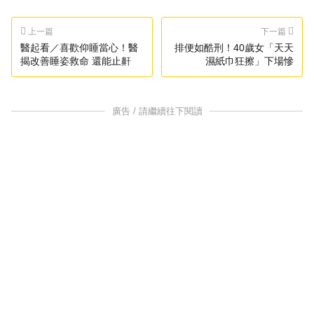
上一篇
下一篇
醫起看／喜歡仰睡當心！醫
排便如酷刑！40歲女「天天
揭改善睡姿救命 還能止鼾
濕紙巾狂擦」下場慘
廣告 / 請繼續往下閱讀