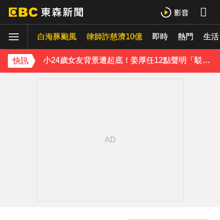
王子不倫粿粿判賠百萬！神隱9月「二度發聲」：行過死陰的幽谷
白海豚颱風
下載東森App，隨時掌握天下大小事！
律師詐慈濟10億
即時
熱門
生活
小24歲女友背景遭起底！姜厚任12點聲明「駁小三傳聞」：你在講三小？
快訊