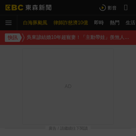
庹宗康資產全給老婆！「名下只剩1台車」結婚15年保鮮秘訣曝
白海豚颱風
下載東森App，隨時掌握天下大小事！
律師詐慈濟10億
即時
熱門
生活
吳東諺結婚10年超寵妻！「主動帶娃」羨煞人妻女星 她認了：心很酸
快訊
廣告 / 請繼續往下閱讀