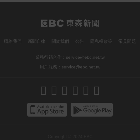
「扭曲變形」男駕駛受困亡
台指期夜盤狂飆736點 專家揭反彈
契機上看48000點
聯絡我們
新聞自律
關於我們
公告
隱私權政策
常見問題
業務行銷合作：
service@ebc.net.tw
用戶服務：
service@ebc.net.tw
Copyright © 2024
EBC