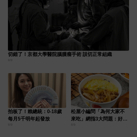
切錯了！京都大學醫院腦腫瘤手術 誤切正常組織
8/9
拍板了！賴總統：0-18歲
松屋小編問「為何大家不
每月5千明年起發放
來吃」網指3大問題：好牌
8/9
8/9
打到爛