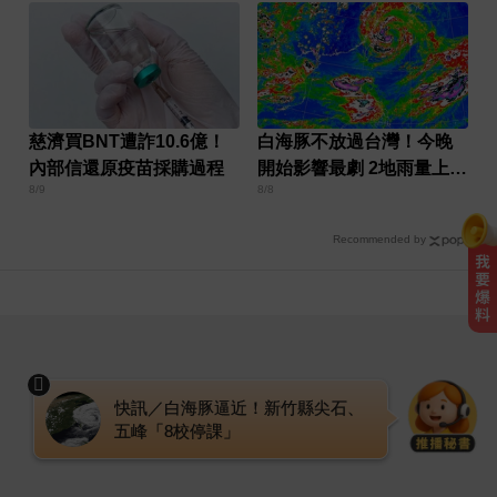
慈濟買BNT遭詐10.6億！
白海豚不放過台灣！今晚
內部信還原疫苗採購過程
開始影響最劇 2地雨量上看
8/9
8/8
500毫米
Recommended by
台南死亡車禍！轎車遭大貨車壓
「扭曲變形」男駕駛受困亡
台指期夜盤狂飆736點 專家揭反彈
契機上看48000點
快訊／白海豚逼近！新竹縣尖石、
五峰「8校停課」
台南死亡車禍！轎車遭大貨車壓