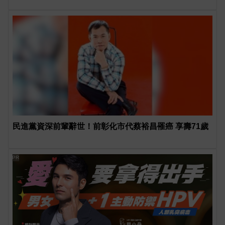
民進黨資深前輩辭世！前彰化市代蔡裕昌罹癌 享壽71歲
PR