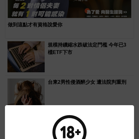
做到這點才有資格說愛你
規模持續縮水跌破法定門檻 今年已3
檔ETF下市
台東2男性侵酒醉少女 遭法院判重刑
新／國1林口段大貨車撞轎車 撞分隔
島無人傷