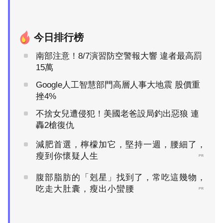
今日排行榜
南部注意！8/7演習防空警報大響 違者最高罰
15萬
Google人工智慧部門高層人事大地震 股價重
挫4%
不捨女兒遭侵犯！美國老爸設局釣出惡狼 連
轟2槍復仇
減肥首選，檸檬加它，堅持一週，腰細了，
瘦到你懷疑人生
PR
腹部脂肪的「剋星」找到了，常吃這幾物，
吃走大肚囊，瘦出小蠻腰
PR