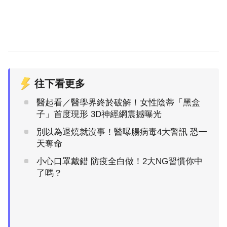
往下看更多
醫起看／醫學界終於破解！女性陰蒂「黑盒
子」首度現形 3D神經網震撼曝光
別以為退燒就沒事！醫曝腸病毒4大警訊 恐一
天奪命
小心口罩戴錯 防疫全白做！2大NG習慣你中
了嗎？