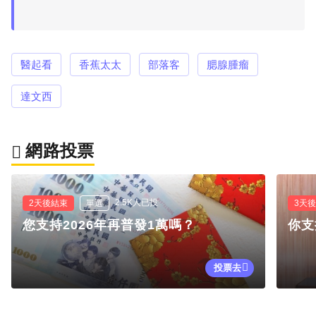
醫起看
香蕉太太
部落客
腮腺腫瘤
達文西
網路投票
2.5K人已投
2天後結束
單選
3天
您支持2026年再普發1萬嗎？
你支
投票去