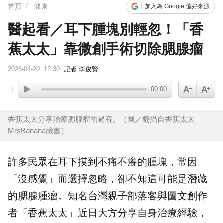
首頁
健康
加入為 Google 偏好來源
醫起看／耳下腫塊別輕忽！「香
蕉太太」靠微創手術切除腮腺瘤
2026-04-20
12:30
記者 李俊賢
00:00
香蕉太太分享治療腮腺瘤的過程。（圖／翻攝自香蕉太太
MrsBanana臉書）
許多民眾在耳下摸到不痛不癢的腫塊，常因
「沒感覺」而選擇忽略，卻不知這可能是潛藏
的
腮腺腫瘤
。知名台灣親子
部落客
與圖文創作
者「
香蕉太太
」近日大方分享自身治療經驗，