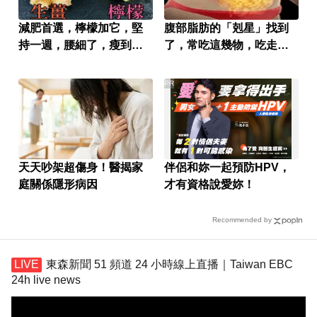
減肥首選，檸檬加它，堅
腹部脂肪的「剋星」找到
持一週，腰細了，瘦到你
了，常吃這幾物，吃走大
懷疑人生
肚囊，瘦出小蠻腰
PR
天天吵架超傷身！醫揭家
伴侶和妳一起預防HPV，
庭關係隱形病因
才有資格說愛妳！
Recommended by
東森新聞 51 頻道 24 小時線上直播｜Taiwan EBC
24h live news