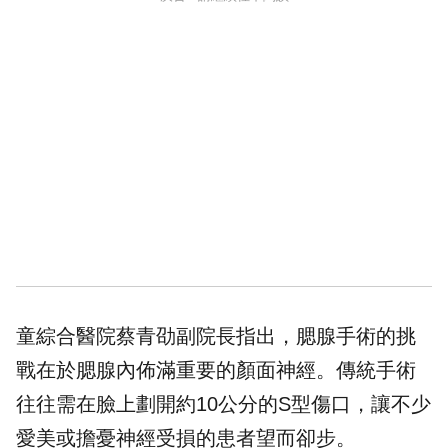
童綜合醫院蔡青劭副院長指出，腮腺手術的挑
戰在於腮腺內佈滿重要的顏面神經。傳統手術
往往需在臉上劃開約10公分的S型傷口，讓不少
愛美或擔憂神經受損的患者望而卻步。