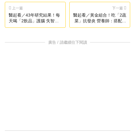
上一篇
下一篇
醫起看／43年研究結果！每
醫起看／黃金組合！吃「2蔬
天喝「2飲品」護腦 失智症
菜」抗發炎 營養師：搭配得
風險降低18％
好效益更高
廣告 / 請繼續往下閱讀