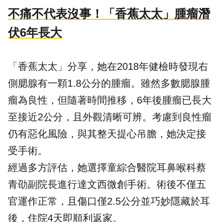
不痛不代表沒事！「香蕉太太」腫瘤潛
伏6年長大
「香蕉太太」分享，她在2018年健檢時發現右
側腮腺有一顆1.8公分的腫瘤。雖然多數腮腺腫
瘤為良性，但隨著時間推移，6年後腫瘤已長大
至接近2公分，且外觀清晰可辨。考慮到良性瘤
仍有惡化風險，與其整天提心吊膽，她決定接
受手術。
經過多方評估，她選擇童綜合醫院耳鼻喉科蔡
青劭副院長進行達文西微創手術。術後不僅五
官運作正常，且傷口僅2.5公分並巧妙隱藏於耳
後，住院4天即順利返家。