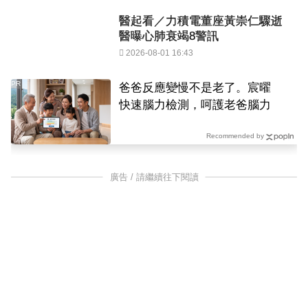
醫起看／力積電董座黃崇仁驟逝
醫曝心肺衰竭8警訊
2026-08-01 16:43
PR
爸爸反應變慢不是老了。宸曜
快速腦力檢測，呵護老爸腦力
Recommended by
廣告 / 請繼續往下閱讀