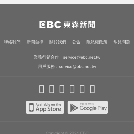
侵犯！法院判2年4月
愛玩車／越野神獸將歸來 三菱
Pajero預告亮相
MLB／重返大聯盟僅3天！費爾柴德
聯絡我們
新聞自律
關於我們
公告
隱私權政策
常見問題
本季二度遭水手DFA
業務行銷合作：
service@ebc.net.tw
用戶服務：
service@ebc.net.tw
Copyright © 2024
EBC