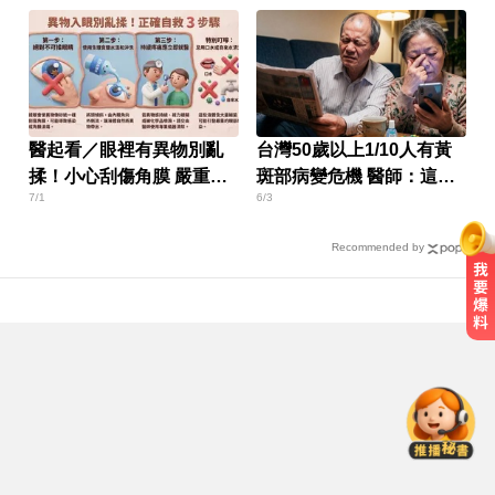
醫起看／眼裡有異物別亂
台灣50歲以上1/10人有黃
揉！小心刮傷角膜 嚴重恐
斑部病變危機 醫師：這成
7/1
6/3
失明
分很關鍵
Recommended by
愛玩車／越野神獸將歸來 三菱
Pajero預告亮相
MLB／重返大聯盟僅3天！費爾柴德
本季二度遭水手DFA
色外公稱「幫看過敏」騙孫女脫褲