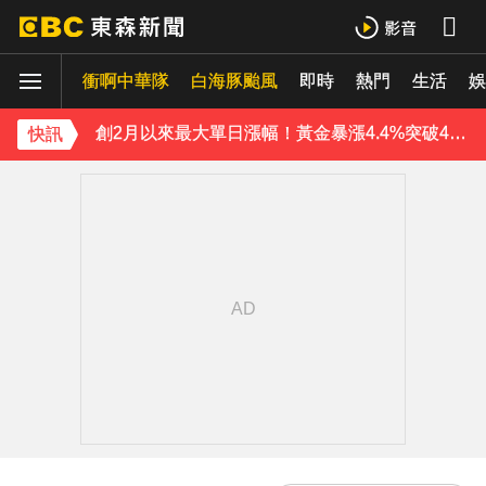
下載東森App，隨時掌握天下大小事！
衝啊中華隊
白海豚颱風
即時
熱門
生活
娛
創2月以來最大單日漲幅！黃金暴漲4.4%突破4253美元
快訊
《理財達人秀》X 安聯投信免費講座報名中！搶先卡位 2027
15年摯愛離世！唐綺陽頭七驚見「驚人畫面」感動喊：真不是蓋的
下載東森App，隨時掌握天下大小事！
創2月以來最大單日漲幅！黃金暴漲4.4%突破4253美元