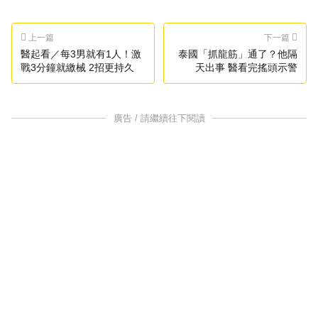
上一篇
下一篇
醫起看／每3男就有1人！激
泰國「抓龍筋」通了？他隔
戰3分鐘就繳械 2招更持久
天出事 醫看完搖頭示警
廣告 / 請繼續往下閱讀