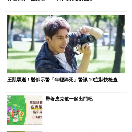
王凱驟逝！醫師示警「年輕猝死」警訊 10症狀快檢查
PR
帶著皮克敏一起出門吧