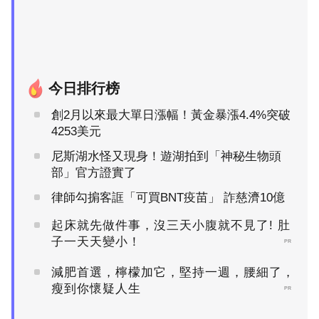
今日排行榜
創2月以來最大單日漲幅！黃金暴漲4.4%突破
4253美元
尼斯湖水怪又現身！遊湖拍到「神秘生物頭
部」官方證實了
律師勾掮客誆「可買BNT疫苗」 詐慈濟10億
起床就先做件事，沒三天小腹就不見了! 肚
子一天天變小！
PR
減肥首選，檸檬加它，堅持一週，腰細了，
瘦到你懷疑人生
PR