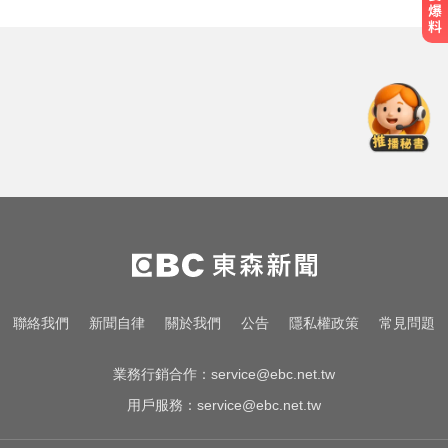
川普嗆伊朗若不開放荷莫茲海峽 將
祭「二戰後最大攻擊」
行動網路降速演練將登場 8/7透過災
防訊息預告
加拿大2飛機空中相撞！ 1人墜池塘
身亡
川普嗆伊朗若不開放荷莫茲海峽 將
祭「二戰後最大攻擊」
行動網路降速演練將登場 8/7透過災
聯絡我們
新聞自律
關於我們
公告
隱私權政策
常見問題
防訊息預告
業務行銷合作：
service@ebc.net.tw
用戶服務：
service@ebc.net.tw