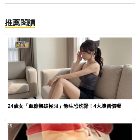
推薦閱讀
24歲女「血糖飆破極限」餘生恐洗腎！4大壞習慣曝
PR