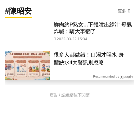
#陳昭安
更多
鮮肉約P熟女...下體噴出綠汁 母氣
炸喊：騎大車翻了
2022-03-22 15:34
很多人都做錯！口渴才喝水 身
體缺水4大警訊別忽略
Recommended by
廣告 / 請繼續往下閱讀