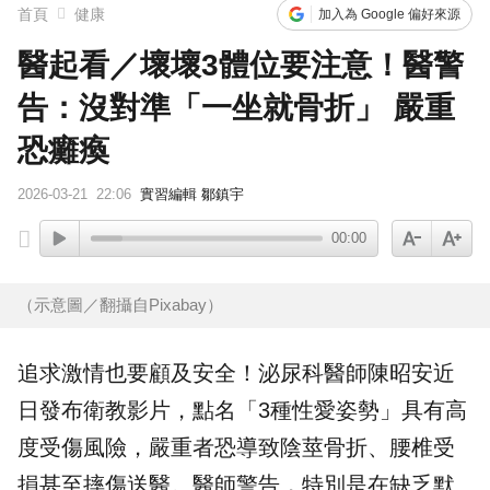
首頁
健康
加入為 Google 偏好來源
醫起看／壞壞3體位要注意！醫警
告：沒對準「一坐就骨折」 嚴重
恐癱瘓
2026-03-21
22:06
實習編輯 鄒鎮宇
00:00
（示意圖／翻攝自Pixabay）
追求激情也要顧及安全！泌尿科醫師
陳昭安
近
日發布衛教影片，點名「3種性愛姿勢」具有高
度受傷風險，嚴重者恐導致
陰莖骨折
、腰椎受
損甚至摔傷送醫。醫師警告，特別是在缺乏默