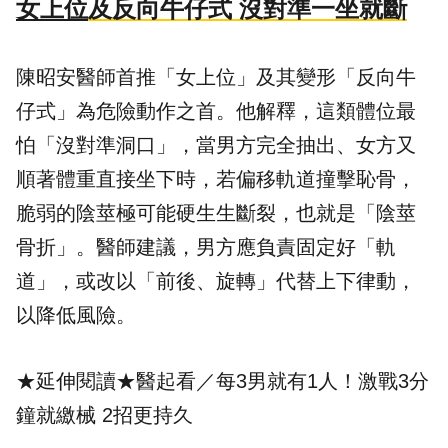
女上位
及反向牛仔式 沒對準一坐就斷
陳昭安醫師首推「女上位」及其變形「反向牛
仔式」為危險動作之首。他解釋，這類體位最
怕「沒對準洞口」，當男方完全抽出、女方又
順著體重直接坐下時，若偏移軌道撞擊恥骨，
脆弱的陰莖極可能硬生生斷裂，也就是「陰莖
骨折」。醫師建議，男方應負責固定好「軌
道」，或改以「前後、旋轉」代替上下律動，
以降低風險。
★延伸閱讀★
醫起看／每3男就有1人！激戰3分
鐘就繳械 2招更持久