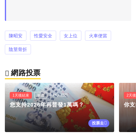
陳昭安
性愛安全
女上位
火車便當
陰莖骨折
網路投票
3.2K人已投
1天後結束
單選
2天
您支持2026年再普發1萬嗎？
你支
投票去