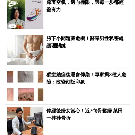
PR
踩著空氣，邁向極限，讓每一步都輕
盈有力
胯下小問題藏危機！醫曝男性私密處
護理關鍵
猴痘結痂後還會傳染！專家揭3種人危
險：改變刻板印象
停經後婦女當心！近7旬骨鬆婦 菜田
一摔秒骨折