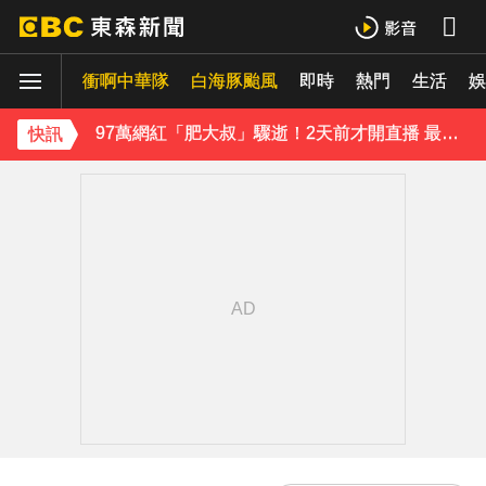
行政院院區一早停電 原因找到了
衝啊中華隊
白海豚颱風
即時
熱門
生活
《理財達人秀》X 安聯投信免費講座報名中！搶先卡位 2027
娛
97萬網紅「肥大叔」驟逝！2天前才開直播 最後身影曝光粉鼻酸
快訊
金牌員工轉投李多慧！剪輯師突暴紅狂接20業配 Joeman 認：我也會想離職
下載東森App，隨時掌握天下大小事！
緯創股利2度延發史上首例 金管會說重話：考慮收回股務自辦