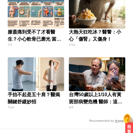
膝蓋痛到受不了才看醫
大熱天狂吃冰？醫警：小
生？小心軟骨已磨光 當心
心「傷腎」又傷身！
7/1
7/14
骨頭磨骨頭更嚴重！
手抬不起是五十肩？醫揭
台灣50歲以上1/10人有黃
關鍵舒緩妙招
斑部病變危機 醫師：這成
7/14
6/3
分很關鍵
Recommended by