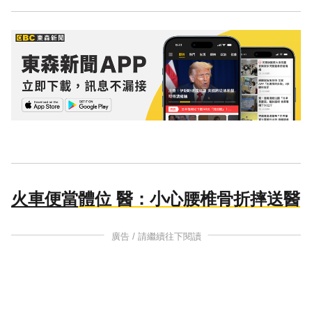
火車便當
體位 醫：小心腰椎骨折摔送醫
廣告 / 請繼續往下閱讀