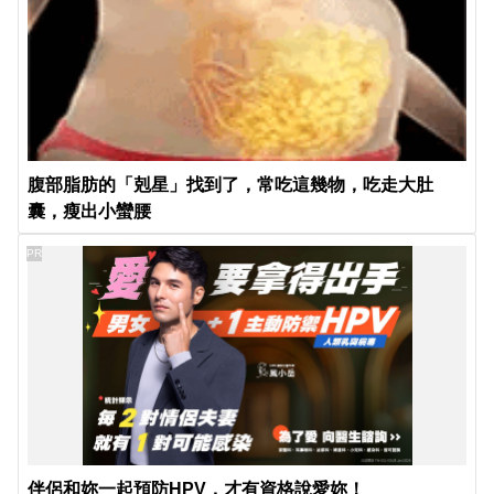
腹部脂肪的「剋星」找到了，常吃這幾物，吃走大肚
囊，瘦出小蠻腰
PR
伴侶和妳一起預防HPV，才有資格說愛妳！