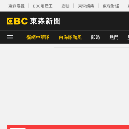
東森電視
EBC地產王
造咖
東森娛樂
東森財經
衝啊中華隊
白海豚颱風
即時
熱門
下載東森App，隨時掌握天下大小事！
《理財達人秀》X 安聯投信免費講座報名中！搶
下載東森App，隨時掌握天下大小事！