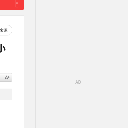
好來源
小