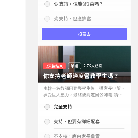
💲 支持，但能發2萬嗎？
💰 支持，但應排富
投票去
2.7K人已投
2天後結束
單選
你支持老師適度管教學生嗎？
南韓一名教師因勸導學生後，遭家長申訴、
承受巨大壓力，最終被認定因公殉職(請見
下列新聞)，引發外界關注教師教權。請問
完全支持
你支持老師適度管教學生嗎？
支持，但要有詳細配套
不支持，應由家長負責