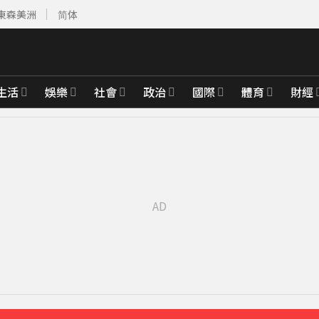
東森美洲
简体
生活
娛樂
社會
政治
國際
體育
財經
先卡位 2027