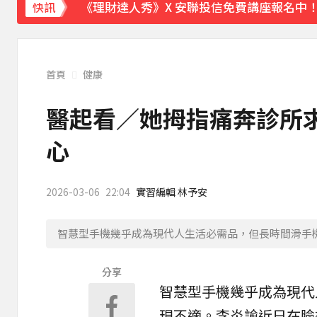
《理財達人秀》X 安聯投信免費講座報名中！搶
快訊
首頁
健康
醫起看／她拇指痛奔診所求
心
2026-03-06
22:04
實習編輯 林予安
智慧型手機幾乎成為現代人生活必需品，但長時間滑手機也
分享
智慧型
手機
幾乎成為現代
現不適。李炎諭近日在臉