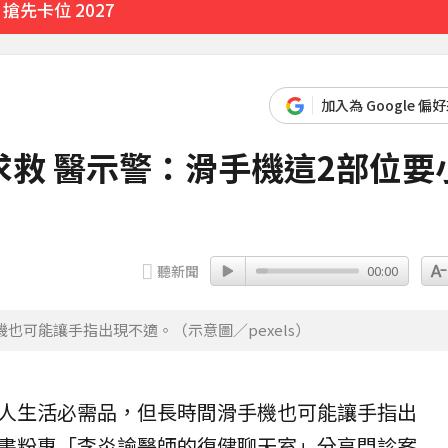
先卡位 2027
加入為 Google 偏
救 醫示警：滑手機這2部位要
聽新聞
00:00
可能讓手指出現不適。（示意圖／pexels）
人生活必需品，但長時間滑手機也可能讓
手指
出
書粉專「李炎諭醫師的復健聊天室」分享門診案