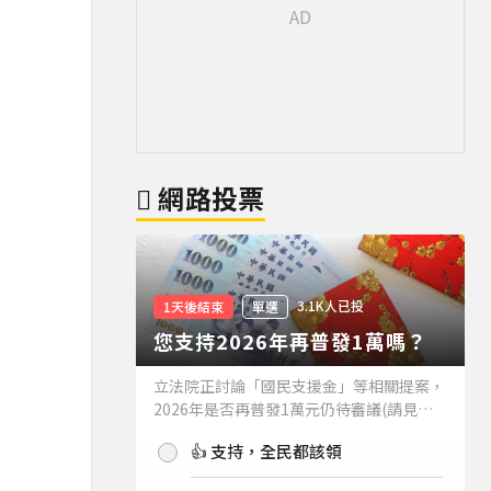
網路投票
3.1K人已投
1天後結束
單選
您支持2026年再普發1萬嗎？
立法院正討論「國民支援金」等相關提案，
2026年是否再普發1萬元仍待審議(請見下
方新聞)。如果2026年再普發1萬元，你支
👍 支持，全民都該領
持嗎？