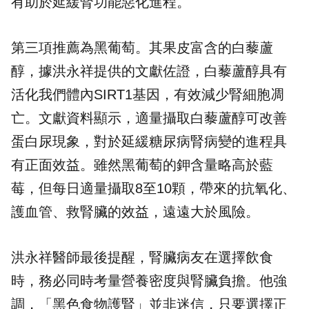
有助於延緩腎功能惡化進程。
第三項推薦為黑葡萄。其果皮富含的白藜蘆
醇，據洪永祥提供的文獻佐證，白藜蘆醇具有
活化我們體內SIRT1基因，有效減少腎細胞凋
亡。文獻資料顯示，適量攝取白藜蘆醇可改善
蛋白尿現象，對於延緩糖尿病腎病變的進程具
有正面效益。雖然黑葡萄的鉀含量略高於藍
莓，但每日適量攝取8至10顆，帶來的抗氧化、
護血管、救腎臟的效益，遠遠大於風險。
洪永祥醫師最後提醒，腎臟病友在選擇飲食
時，務必同時考量營養密度與腎臟負擔。他強
調，「黑色食物護腎」並非迷信，只要選擇正