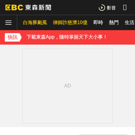
《理財達人秀》X 安聯投信免費講座報名中！搶先卡位 2027
白海豚颱風
下載東森App，隨時掌握天下大小事！
律師詐慈濟10億
即時
熱門
生活
「白海豚」逼近！最新暴風圈侵襲率曝 一縣市達59％
快訊