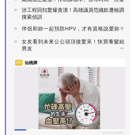
涉工程回扣驚爆貪瀆！高雄議員范織欽遭檢調
搜索偵訓
伴侶和妳一起預防HPV，才有資格說愛妳！
PR
女友看到未來公公頭頂後驚呆！快買養髮給
男友
PR
仙桃牌
PR
ads by popIn