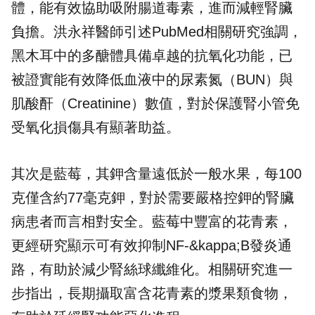
體，能有效協助吸附腸道毒素，進而減輕腎臟
負擔。洪永祥醫師引述PubMed相關研究強調，
黑木耳中的多醣體具備卓越的抗氧化功能，已
被證實能有效降低血液中的尿素氮（BUN）與
肌酸酐（Creatinine）數值，對於保護腎小管免
受氧化損傷具有顯著助益。
其次是藍莓，其鉀含量遠低於一般水果，每100
克僅含約77毫克鉀，對於需要嚴格控鉀的腎臟
病患者而言相對安全。藍莓中豐富的花青素，
更經研究顯示可有效抑制NF-&kappa;B發炎通
路，有助於減少腎絲球纖維化。相關研究進一
步指出，長期攝取富含花青素的漿果類食物，