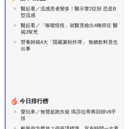
醫起看／流感患者變多！醫示警2症狀 恐是B
型流感
醫起看／「喉嚨怪怪」就醫竟檢出4種癌症 醫
揭3幫兇
營養師揭4大「隱藏澱粉炸彈」 無糖飲料竟也
出事
今日排行榜
愛玩車／無聲超跑失寵 瑪莎拉蒂將回歸V8手
排
颱風假怎麼放？停班課標準、宣布時間一次看