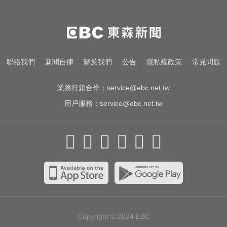
侵中部西南空域
今立秋拚轉運！命理師點名「6生
肖」：把握黃金7天
愛玩車／這輛迷你電動車超勇 拖曳
聯絡我們
新聞自律
關於我們
公告
隱私權政策
常見問題
能力勝過特斯拉
業務行銷合作：
service@ebc.net.tw
用戶服務：
service@ebc.net.tw
Copyright © 2024
EBC