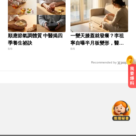
順應節氣調體質 中醫揭四
一變天膝蓋就發癢？李祖
季養生祕訣
寧自曝半月板變形，醫揭
8/6
8/6
保骨與增肌兩大救星！
Recommended by
今立秋拚轉運！命理師點名「6生
肖」：把握黃金7天
愛玩車／這輛迷你電動車超勇 拖曳
能力勝過特斯拉
10共機、6共艦擾台！6架次越中線