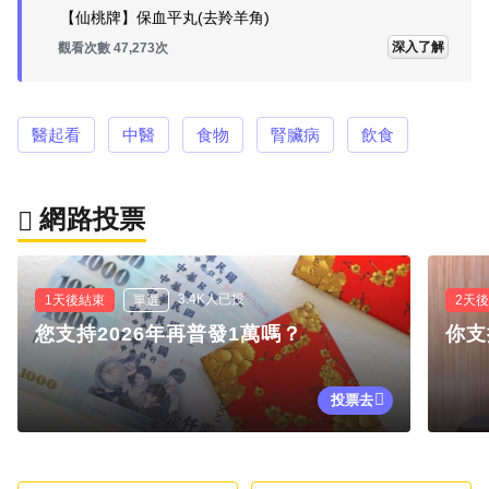
【仙桃牌】保血平丸(去羚羊角)
深入了解
觀看次數 47,273次
醫起看
中醫
食物
腎臟病
飲食
網路投票
3.4K人已投
1天後結束
單選
2天
您支持2026年再普發1萬嗎？
你支
投票去