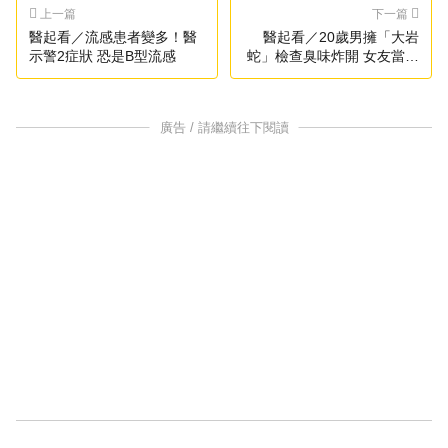
上一篇
下一篇
醫起看／流感患者變多！醫
醫起看／20歲男擁「大岩
示警2症狀 恐是B型流感
蛇」檢查臭味炸開 女友當場
崩潰
廣告 / 請繼續往下閱讀