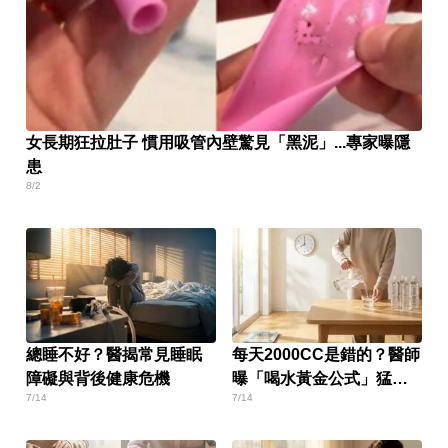
女長期狂拉肚子 慣用吸管內壁驚見「黑泥」...專家曝隱
患
8/2
總睡不好？醫揭常見睡眠
每天2000CC是錯的？醫師
障礙與背後健康危機
曝「喝水黃金公式」猛灌
7/14
7/14
恐水中毒