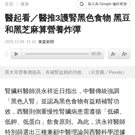
首頁
健康
加入為 Google 偏好來源
醫起看／醫推3護腎黑色食物 黑豆
和黑芝麻算營養炸彈
2025-12-09
11:10
東森新聞
00:00
黑木耳營養價值高，有補腎益精的功效。（示意圖／Pexels）
腎臟科醫師洪永祥近日指出，
中醫
傳統強調
「黑色入腎」並認為黑色
食物
有益精補腎功
效，西醫則側重慢性
腎臟病
患需遵循「低磷、
低鉀、低蛋白」
飲食
原則。為此，洪永祥醫師
特別篩選出三種兼顧中醫理論與西醫科學證據