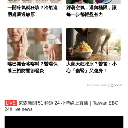
一開冷氣就狂咳？冷氣這
踩著空氣，邁向極限，讓
兩處藏過敏原
每一步都輕盈有力
嘴巴開合喀喀叫？醫曝保
大熱天狂吃冰？醫警：小
養三招防關節發炎
心「傷腎」又傷身！
Recommended by
東森新聞 51 頻道 24 小時線上直播｜Taiwan EBC
24h live news