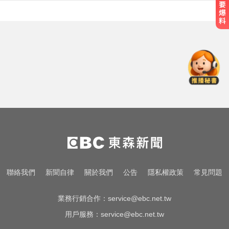
千金股跌落神壇！國巨收540元 分
析師：只是剛開始
慈濟採購BNT疫苗被詐10億！醫：4
年後還陳時中清白
慈濟買疫苗遭詐！陳時中喊「不實
指控者道歉」 蔣萬安回應了
千金股跌落神壇！國巨收540元 分
析師：只是剛開始
慈濟採購BNT疫苗被詐10億！醫：4
聯絡我們
新聞自律
關於我們
公告
隱私權政策
常見問題
年後還陳時中清白
業務行銷合作：
service@ebc.net.tw
用戶服務：
service@ebc.net.tw