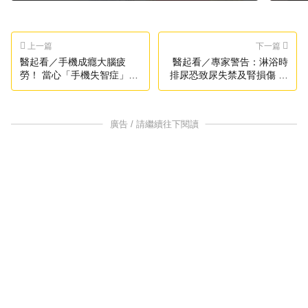
上一篇
下一篇
醫起看／手機成癮大腦疲
醫起看／專家警告：淋浴時
勞！ 當心「手機失智症」找
排尿恐致尿失禁及腎損傷 女
上門
性更應留意
廣告 / 請繼續往下閱讀