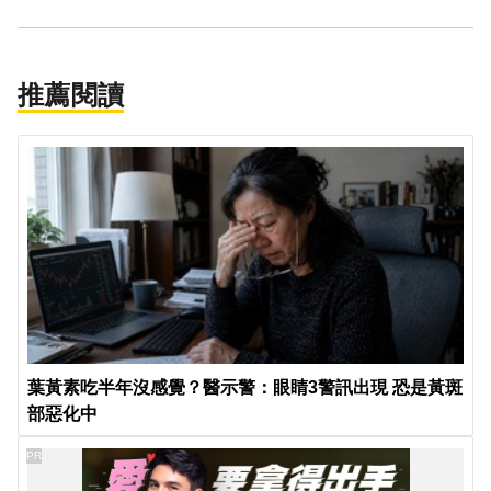
推薦閱讀
葉黃素吃半年沒感覺？醫示警：眼睛3警訊出現 恐是黃斑
部惡化中
PR