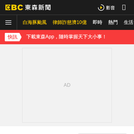
70歲鋼吉他大師湯米德塔莫驟逝 妻淚喊：永遠是我一生摯愛
白海豚颱風
姜厚任小24歲女友「3碩1博」造假？ 台大回應了
律師詐慈濟10億
即時
熱門
生活
下載東森App，隨時掌握天下大小事！
快訊
熊本強震！台灣送帳篷成搶手物資 日網讚：比政府還快