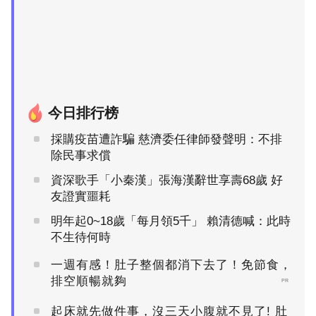
今日排行榜
採購疫苗遭詐騙 慈濟委任律師發聲明：不排
除民事求償
資深歌手「小秦漢」張海漢辭世享壽68歲 好
友證實噩耗
明年起0~18歲「每月領5千」 賴清德喊：此時
不生待何時
一週有感！肚子整個都消下去了！免節食，
排空順暢就夠
PR
起床就先做件事，沒三天小腹就不見了! 肚