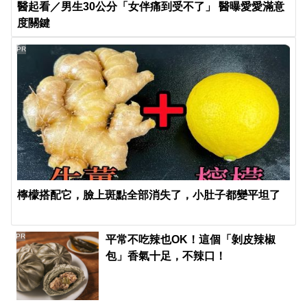
醫起看／男生30公分「女伴痛到受不了」 醫曝愛愛滿意
度關鍵
PR
檸檬搭配它，臉上斑點全部消失了，小肚子都變平坦了
PR
平常不吃辣也OK！這個「剝皮辣椒
包」香氣十足，不辣口！