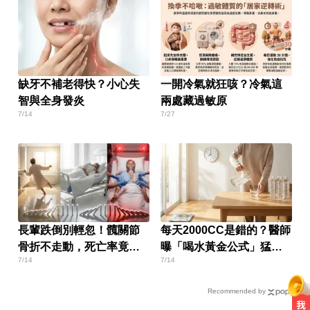
缺牙不補老得快？小心失
一開冷氣就狂咳？冷氣這
智與全身發炎
兩處藏過敏原
7/14
7/27
長輩跌倒別輕忽！髖關節
每天2000CC是錯的？醫師
骨折不走動，死亡率竟比
曝「喝水黃金公式」猛灌
7/14
7/14
癌症還恐怖
恐水中毒
Recommended by