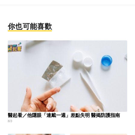
你也可能喜歡
醫起看／他隱眼「連戴一週」差點失明 醫揭防護指南
8/3