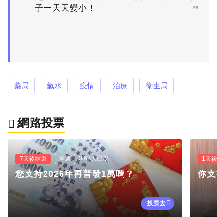
子一天天變小！
PR
藥局
氫水
疫情
治療
衛生局
網路投票
3.6K人已投
7天後結束
單選
1天
您支持2026年再普發1萬嗎？
你支
投票去