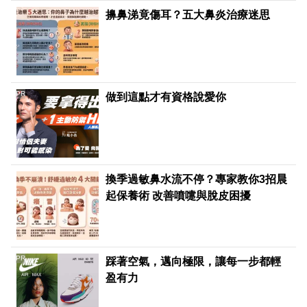
擤鼻涕竟傷耳？五大鼻炎治療迷思
PR
做到這點才有資格說愛你
換季過敏鼻水流不停？專家教你3招晨
起保養術 改善噴嚏與脫皮困擾
PR
踩著空氣，邁向極限，讓每一步都輕
盈有力