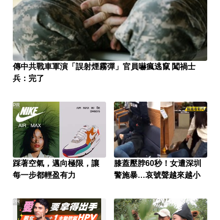
傳中共戰車軍演「誤射煙霧彈」官員嚇瘋逃竄 闖禍士
兵：完了
PR
踩著空氣，邁向極限，讓
膝蓋壓脖60秒！女遭深圳
每一步都輕盈有力
警施暴…哀號聲越來越小
PR