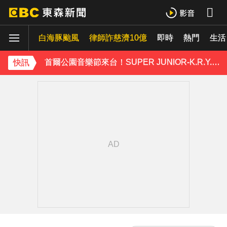
Ozone林佳辰大跳女團舞變「佳美」 舞台獻香吻全場暴動了
白海豚颱風
資深男星爆離世！後輩發文哀悼 享年72歲
律師詐慈濟10億
即時
熱門
生活
首爾公園音樂節來台！SUPER JUNIOR-K.R.Y.成軍20週年 破天荒高雄合體
快訊
TWICE定延不續約！手寫信宣布離開JYP 簽新東家成邊佑錫師妹
富婆砸錢拍短劇塞60場吻戲！男星爆「開房被包養」 親上火線揭真相
泰男團Dragon 5男星爆死訊！騎單車離家失聯 陳屍河中驚見「20公斤重物」
女星告別9年演藝圈！轉行當計程車司機 曝收入：比演員賺更多
下載東森App，隨時掌握天下大小事！
NiziU時隔兩年訪台 華西街取景吸粉朝聖