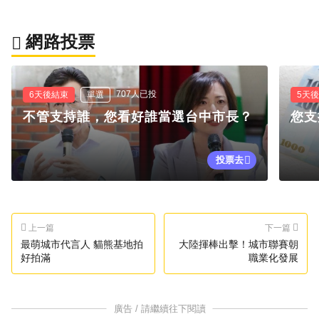
網路投票
707人已投
6天後結束
單選
5天
不管支持誰，您看好誰當選台中市長？
您支
投票去
上一篇
下一篇
最萌城市代言人 貓熊基地拍
大陸揮棒出擊！城市聯賽朝
好拍滿
職業化發展
廣告 / 請繼續往下閱讀