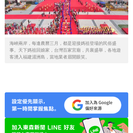
海峽兩岸，每逢農曆三月，都是迎接媽祖登場的民俗盛
事。天下媽祖回娘家，台灣百家宮廟，共襄盛舉，各地遊
客湧入福建湄洲島，當地業者眉開眼笑。