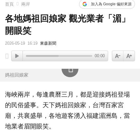
首頁
兩岸
加入為 Google 偏好來源
各地媽祖回娘家 觀光業者「湄」
開眼笑
2026-05-19
16:19
東森新聞
00:00
媽祖回娘家
海峽兩岸，每逢農曆三月，都是迎接媽祖登場
的民俗盛事。天下
媽祖回娘家
，台灣百家宮
廟，共襄盛舉，各地遊客湧入福建湄洲島，當
地業者眉開眼笑。