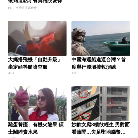
做到這點才有資格說愛你
PR・台灣癌症基金會
大媽搭飛機「自動升級」
中國海巡船進逼台灣？首
坐定頭等艙嗆空服
度舉行淺灘搜救演練
3/31
12/7
雞蛋養棗、有機火龍果 碩
妙齡女爬8樓欲輕生 男對面
士闖陸賣水果
看熱鬧…失足墜地腦漿爆
12/10
2/7