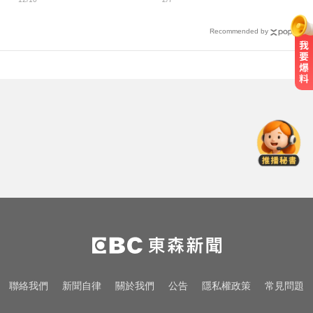
裂亡！
Recommended by
女兵遭集體性侵數小時！英國軍事
學院爆黑幕
還有新颱風？罕見「3颱風+1熱帶低
壓」 降雨時程出爐
機車紅燈熄火「牽車」也會被罰？
法院判決揭密
女兵遭集體性侵數小時！英國軍事
學院爆黑幕
還有新颱風？罕見「3颱風+1熱帶低
聯絡我們
新聞自律
關於我們
公告
隱私權政策
常見問題
壓」 降雨時程出爐