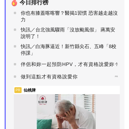
今日排行榜
你也有膝蓋喀喀響？醫揭1習慣 恐害越走越沒
力
快訊／台北強風驟雨「沒放颱風假」 蔣萬安
說明了！
快訊／白海豚逼近！新竹縣尖石、五峰「8校
停課」
伴侶和妳一起預防HPV，才有資格說愛妳！
PR
做到這點才有資格說愛你
PR
仙桃牌
PR