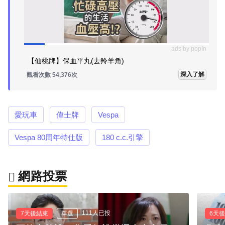
ads by popIn
【仙桃牌】保血平丸(去羚羊角)
深入了解
觀看次數 54,401次
愛玩車
偉士牌
Vespa
Vespa 80周年特仕版
180 c.c.引擎
網路投票
111人已投
7天後結束
單選
6天