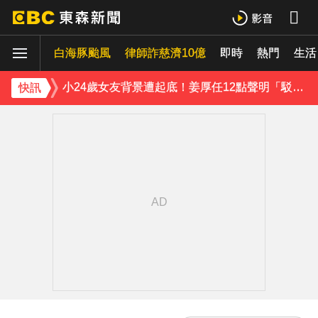
下載東森App，隨時掌握天下大小事！
白海豚颱風
律師詐慈濟10億
即時
熱門
小24歲女友背景遭起底！姜厚任12點聲明「駁小三傳聞」：你在講三小？
生活
王子不倫粿粿判賠百萬！神隱9月「二度發聲」：行過死陰的幽谷
快訊
下載東森App，隨時掌握天下大小事！
小24歲女友背景遭起底！姜厚任12點聲明「駁小三傳聞」：你在講三小？