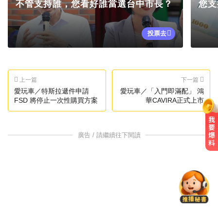
不管支持誰，您看好誰當選台中市長？
您支
投票去
上一篇
下一篇
愛玩車／特斯拉遞件申請
愛玩車／「入門即滿配」 鴻
FSD 將停止一次性購買方案
華CAVIRA正式上市
廣告 / 請繼續往下閱讀
她砸錢演女主「60場吻戲狂伸舌」
男星硬撐拍完...慘下架
快訊／國2油罐車撞休旅「打橫匝
道」 路段塞爆了！
快訊／颱風假最新！全台9地達標