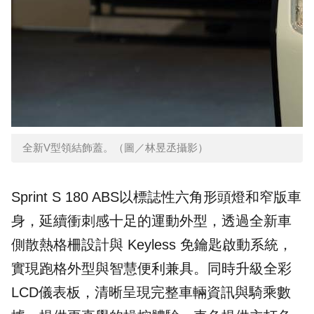
全新V型領結飾蓋。（圖／林昱丞攝影）
Sprint S 180 ABS以標誌性六角形頭燈和窄版車
身，延續衝刺感十足的運動外型，透過全新車
側散熱格柵設計與 Keyless 免鑰匙啟動系統，
實現跑格外型與智慧便利兼具。同時升級全彩
LCD儀表板，清晰呈現完整車輛資訊與騎乘數