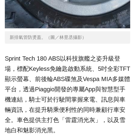
新排氣管防燙蓋。（圖／林昱丞攝影）
Sprint Tech 180 ABS以科技旗艦之姿升級登
場，標配Keyless免鑰匙啟動系統、5吋全彩TFT
顯示螢幕、前後輪ABS碟煞及Vespa MIA多媒體
平台，透過Piaggio開發的專屬App與智慧型手
機連結，騎士可於行駛間掌握來電、訊息與車
輛資訊，在提升騎乘便利性的同時兼顧行車安
全。車色提供主打色「雷霆消光灰」，以及雪
地白和魅影消光黑。