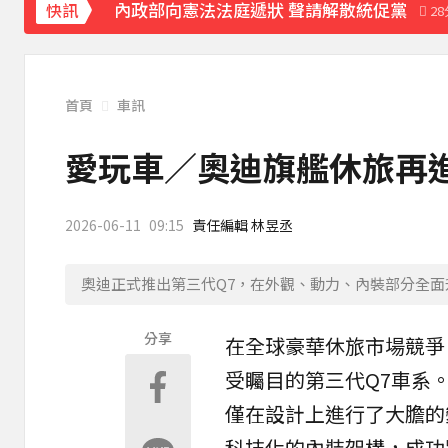
內政部向憲法法庭遞狀 聲請解散統促黨
快訊
2
首頁
車訊
愛玩車／奧迪旗艦休旅再進
2026-06-11
09:15
責任編輯 林昱丞
奧迪正式推出第三代Q7，在外觀、動力、內裝部分全
分享
在全球豪華休旅市場競爭
受矚目的第三代
Q7
車系
僅在設計上進行了大膽的
科技化的內裝架構，成功