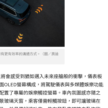
擁有更有效率的溝通方式。（圖／奧迪
主將會感受到猶如邁入未來座艙般的衝擊，儀表板
面OLED螢幕構成，將駕駛儀表與多媒體娛樂功能
配置了專屬的娛樂觸控螢幕。車內氛圍感亦隨之
景玻璃天窗，乘客僅需輕觸按鈕，即可讓玻璃在