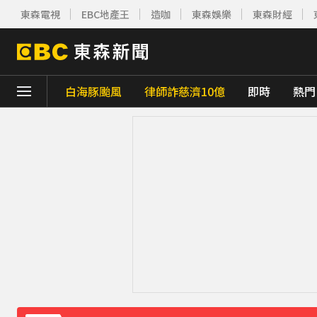
東森電視
EBC地產王
造咖
東森娛樂
東森財經
白海豚颱風
律師詐慈濟10億
即時
熱門
下載東森App，隨時掌握天下大小事！
內政部向憲法法庭遞狀 聲請解散統促黨
2
《理財達人秀》X 安聯投信免費講座報名中！搶
下載東森App，隨時掌握天下大小事！