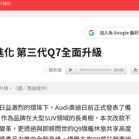
8分鐘前
加入為 Google 偏
化 第三代Q7全面升級
聽新聞
00:00
面升級。（圖／奧迪提供）
日益激烈的環境下，
Audi
奧迪
日前正式發表了備
。作為品牌在大型
SUV
領域的長青樹，本次改款不
變革，更透過與即將問世的Q9旗艦休旅共享高度
將產品力推向全新高峰。儘管未來Q9將扛起奧迪