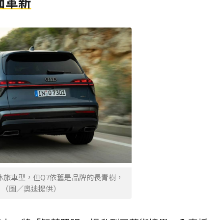
面革新
休旅車型，但Q7依舊是品牌的長青樹，
。（圖／奧迪提供）