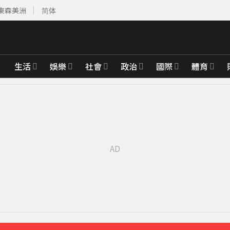
東森美洲
简体
生活
娛樂
社會
政治
國際
體育
8分鐘前
先卡位 2027