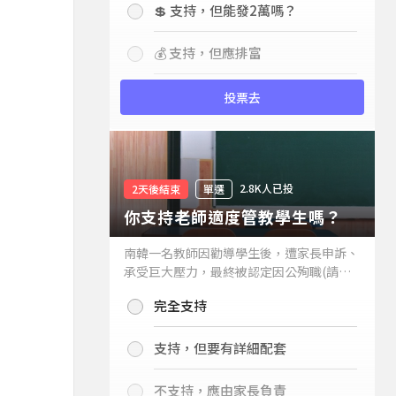
💲 支持，但能發2萬嗎？
💰 支持，但應排富
投票去
2.8K人已投
2天後結束
單選
你支持老師適度管教學生嗎？
南韓一名教師因勸導學生後，遭家長申訴、
承受巨大壓力，最終被認定因公殉職(請見
下列新聞)，引發外界關注教師教權。請問
完全支持
你支持老師適度管教學生嗎？
支持，但要有詳細配套
不支持，應由家長負責