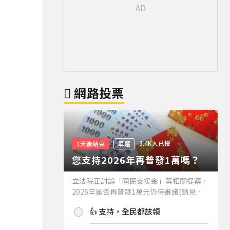
網路投票
3.4K人已投
1天後結束
單選
您支持2026年再普發1萬嗎？
立法院正討論「國民支援金」等相關提案，
2026年是否再普發1萬元仍待審議(請見下
方新聞)。如果2026年再普發1萬元，你支
👍 支持，全民都該領
持嗎？