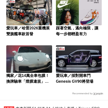
愛玩車／哈雷2026重機展
踩著空氣，邁向極限，讓
雙旗艦車款首發
每一步都輕盈有力
獨家／花14萬全車包膜！
愛玩車／採對開車門
換牌驗車「燈膜違規」當
Genesis GV90將登場
場被撕
Recommended by