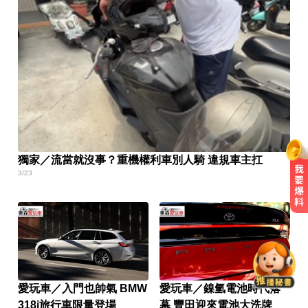
獨家／流當就沒事？重機權利車別人騎 違規車主扛
3/23
「白海豚」可放颱風假？蔣萬安：
料敵從寬、禦敵從嚴
你也有膝蓋喀喀響？醫揭1習慣 恐
害越走越沒力
愛玩車／入門也帥氣 BMW
愛玩車／鎳氫電池時代落
318i旅行車限量登場
幕 豐田迎來電池大洗牌
民進黨資深前輩辭世！前彰化市代