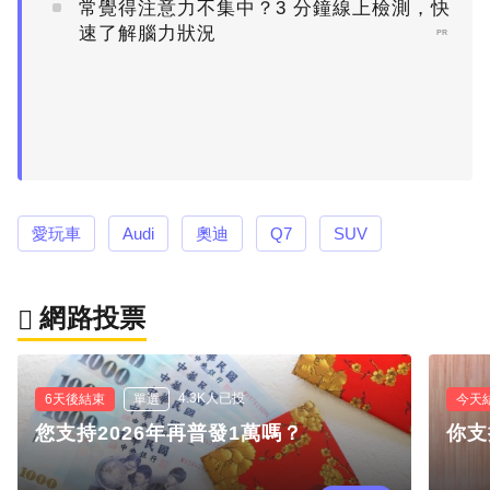
常覺得注意力不集中？3 分鐘線上檢測，快
速了解腦力狀況
PR
愛玩車
Audi
奧迪
Q7
SUV
網路投票
4.3K人已投
6天後結束
單選
今天
您支持2026年再普發1萬嗎？
你支