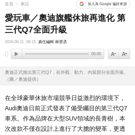
首頁
車訊
加入為 Google 偏好來源
愛玩車／奧迪旗艦休旅再進化 第
三代Q7全面升級
2026-06-11
09:15
責任編輯 林昱丞
00:00
奧迪正式推出第三代Q7，在外觀、動力、內裝部分全面升級。
（圖／奧迪提供）
在全球豪華休旅市場競爭日益激烈的環境下，
Audi
奧迪
日前正式發表了備受矚目的第三代
Q7
車系。作為品牌在大型
SUV
領域的長青樹，本
次改款不僅在設計上進行了大膽的變革，更透