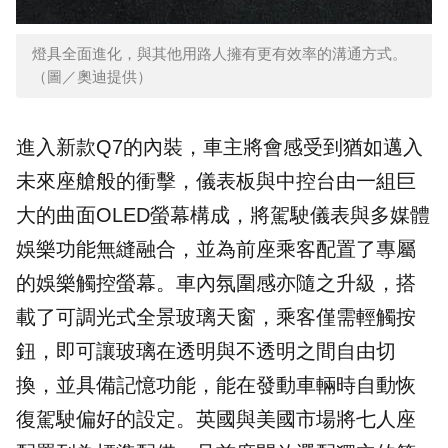
燈具全面進化，與其他用路人擁有更有效率的溝通方式。
（圖／奧迪提供）
進入新款Q7的內裝，車主將會感受到猶如邁入
未來座艙般的衝擊，儀表板與中控台由一組巨
大的曲面OLED螢幕構成，將駕駛儀表與多媒體
娛樂功能無縫融合，並為前座乘客配置了專屬
的娛樂觸控螢幕。車內氛圍感亦隨之升級，搭
載了可調光式全景玻璃天窗，乘客僅需輕觸按
鈕，即可讓玻璃在透明與不透明之間自由切
換，並具備記憶功能，能在發動車輛時自動恢
復駕駛偏好的設定。英國與美國市場將七人座