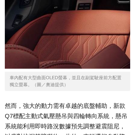
車內配有大型曲面OLED螢幕，並且在副駕駛座前方配置
獨立螢幕。（圖／奧迪提供）
然而，強大的動力需有卓越的底盤輔助，新款
Q7標配主動式氣壓懸吊與四輪轉向系統，懸吊
系統能利用即時路況數據預先調整避震阻尼，