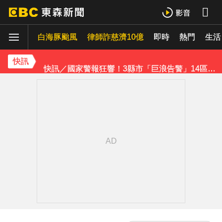
《理財達人秀》X 安聯投信免費講座報名中！搶先卡位 2027
白海豚颱風
下載東森App，隨時掌握天下大小事！
律師詐慈濟10億
即時
熱門
生活
快訊／國家警報狂響！3縣市「巨浪告警」14區快撤離沿岸
快訊