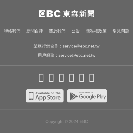
一變天膝蓋就發癢？李祖寧自曝半
月板變形，醫揭保骨與增肌兩大救
星！
台股跌170點失守季線 6檔列處置股
聯絡我們
新聞自律
關於我們
公告
隱私權政策
常見問題
下周採新制
業務行銷合作：
service@ebc.net.tw
用戶服務：
service@ebc.net.tw
Copyright © 2024
EBC