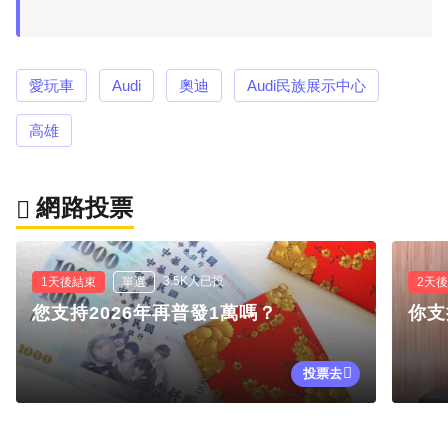
愛玩車
Audi
奧迪
Audi民族展示中心
高雄
網路投票
3.5K人已投
1天後結束
單選
2天
您支持2026年再普發1萬嗎？
你支
投票去