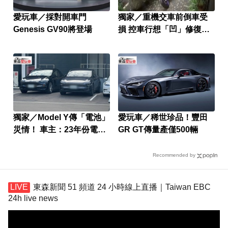
愛玩車／採對開車門
獨家／重機交車前倒車受
Genesis GV90將登場
損 控車行想「凹」修復交
車
獨家／Model Y傳「電池」
愛玩車／稀世珍品！豐田
災情！ 車主：23年份電池
GR GT傳量產僅500輛
「疑異常」
Recommended by
東森新聞 51 頻道 24 小時線上直播｜Taiwan EBC
24h live news