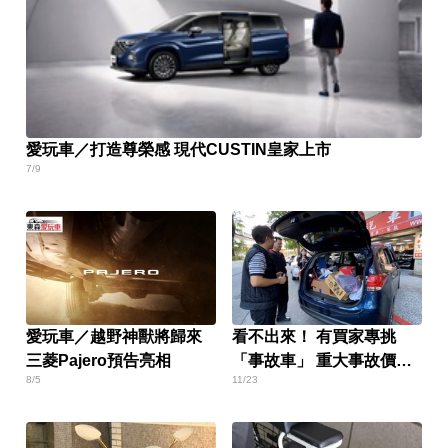
愛玩車／打造尊榮感 現代CUSTIN皇家上市
7/9
愛玩車／越野神獸將歸來
看不出來！ 有買家專挑
三菱Pajero預告亮相
「事故車」 重大事故價格1
8/5
11/23
折砍