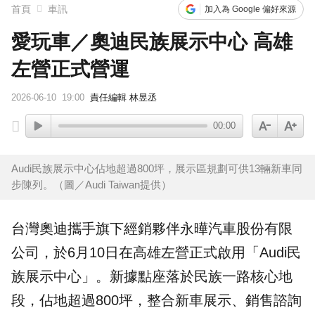
首頁
車訊
加入為 Google 偏好來源
愛玩車／奧迪民族展示中心 高雄
左營正式營運
2026-06-10
19:00
責任編輯 林昱丞
00:00
Audi民族展示中心佔地超過800坪，展示區規劃可供13輛新車同
步陳列。（圖／Audi Taiwan提供）
台灣
奧迪
攜手旗下經銷夥伴永曄汽車股份有限
公司，於6月10日在
高雄
左營正式啟用「
Audi
民
族展示中心」。新據點座落於民族一路核心地
段，佔地超過800坪，整合新車展示、銷售諮詢