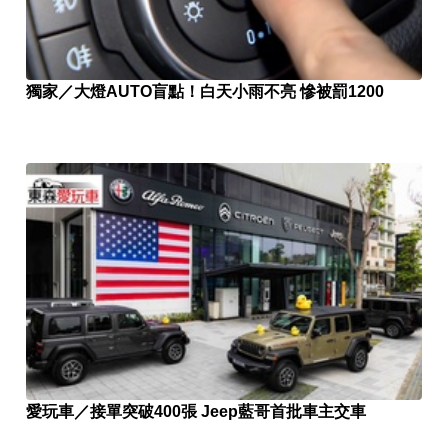
獨家／大燈AUTO盲點！白天小雨不亮 慘被罰1200
愛玩車／接單突破400張 Jeep藍哥首批車主交車