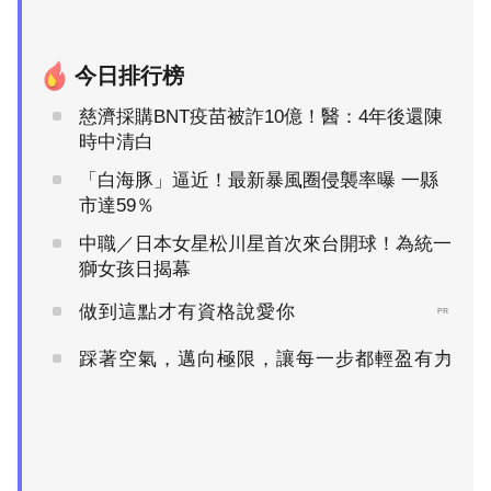
今日排行榜
慈濟採購BNT疫苗被詐10億！醫：4年後還陳
時中清白
「白海豚」逼近！最新暴風圈侵襲率曝 一縣
市達59％
中職／日本女星松川星首次來台開球！為統一
獅女孩日揭幕
做到這點才有資格說愛你
PR
踩著空氣，邁向極限，讓每一步都輕盈有力
PR