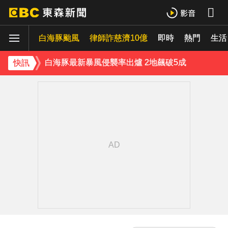
獨家／白海豚颱風直撲沖繩！ 獨家直擊那霸風雨
白海豚颱風
白海豚最新暴風侵襲率出爐 2地飆破5成
律師詐慈濟10億
即時
熱門
生活
父親節注意！台中清水明晚「送肉粽」 漁火節遊客恐迎煞
快訊
《理財達人秀》X 安聯投信免費講座報名中！搶先卡位 2027
下載東森App，隨時掌握天下大小事！
白海豚轉彎逼近中國！陸專家：恐破山竹75年紀錄