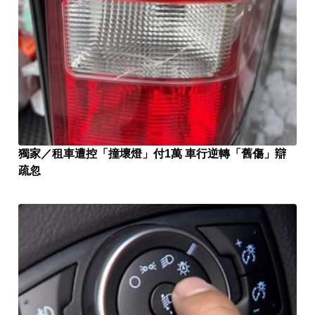
獨家／租車遭控「撞壞燈」付1萬 車行逆轉「舊傷」辯
疏忽