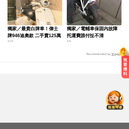
獨家／最貴白牌車！偉士
獨家／電輔車保固內故障
牌946迪奧款 二手賣125萬
托運費誰付扯不清
3/25
6/6
Recommended by
一變天膝蓋就發癢？李祖寧自曝半
月板變形，醫揭保骨與增肌兩大救
星！
台股跌170點失守季線 6檔列處置股
下周採新制
白海豚進逼沖繩鹿兒島 強風豪雨26
萬人撤離