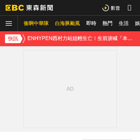
《理財達人秀》X 安聯投信免費講座報名中！搶先卡位 2027
衝啊中華隊
白海豚颱風
即時
熱門
生活
羅美玲連生三胎！自爆與尪「2年沒接吻」白家綺急拱放閃
娛
ENHYPEN西村力站姐輕生亡！生前淚喊「本想再活久點」粉絲怒轟：別再差別對待
快訊
下載東森App，隨時掌握天下大小事！
遠見天下創辦人高希均辭世 享耆壽90歲