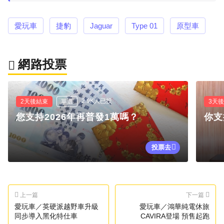
愛玩車
捷豹
Jaguar
Type 01
原型車
網路投票
2.9K人已投
2天後結束
單選
3天
您支持2026年再普發1萬嗎？
你支
投票去
上一篇
下一篇
愛玩車／英硬派越野車升級
愛玩車／鴻華純電休旅
同步導入黑化特仕車
CAVIRA登場 預售起跑