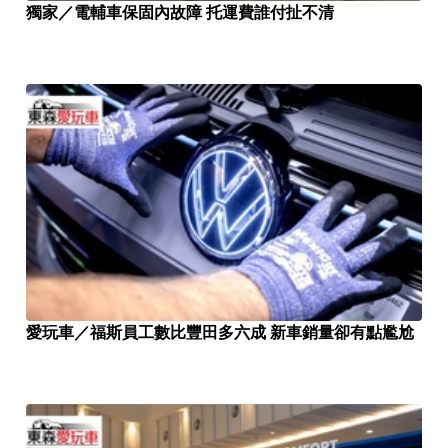
獨家／電輔車保固內故障 托運費誰付扯不清
愛玩車／福斯員工數比豐田多六成 新車銷量卻有點尷尬