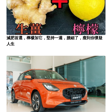
減肥首選，檸檬加它，堅持一週，腰細了，瘦到你懷疑
人生