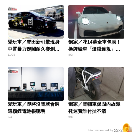
愛玩車／豐田新引擎現身
獨家／花14萬全車包膜！
中置暴力鴨闖耐久賽創佳
換牌驗車「燈膜違規」當
11/25
8/3
績
場被撕
愛玩車／即將沒電就會叫
獨家／電輔車保固內故障
這顆鋰電池很聰明
托運費誰付扯不清
8/4
6/6
Recommended by