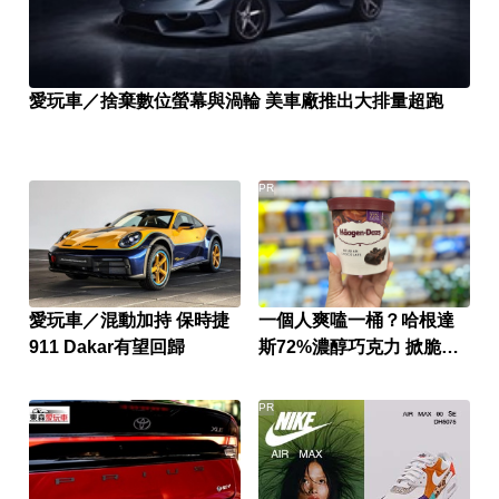
愛玩車／捨棄數位螢幕與渦輪 美車廠推出大排量超跑
PR
愛玩車／混動加持 保時捷
一個人爽嗑一桶？哈根達
911 Dakar有望回歸
斯72%濃醇巧克力 掀脆友
共鳴
PR