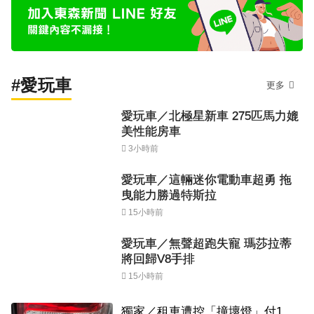
#愛玩車
更多
愛玩車／北極星新車 275匹馬力媲
美性能房車
3小時前
愛玩車／這輛迷你電動車超勇 拖
曳能力勝過特斯拉
15小時前
愛玩車／無聲超跑失寵 瑪莎拉蒂
將回歸V8手排
15小時前
獨家／租車遭控「撞壞燈」付1