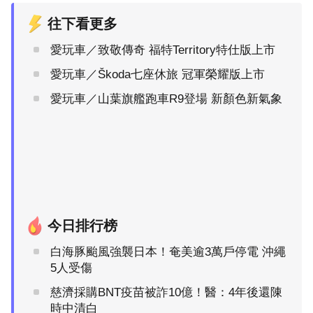
往下看更多
愛玩車／致敬傳奇 福特Territory特仕版上市
愛玩車／Škoda七座休旅 冠軍榮耀版上市
愛玩車／山葉旗艦跑車R9登場 新顏色新氣象
今日排行榜
白海豚颱風強襲日本！奄美逾3萬戶停電 沖繩
5人受傷
慈濟採購BNT疫苗被詐10億！醫：4年後還陳
時中清白