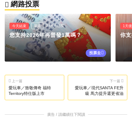
網路投票
3.6K人已投
今天結束
單選
1天
您支持2026年再普發1萬嗎？
你支
投票去
上一篇
下一篇
愛玩車／致敬傳奇 福特
愛玩車／現代SANTA FE升
Territory特仕版上市
級 馬力提升還更省油
廣告 / 請繼續往下閱讀