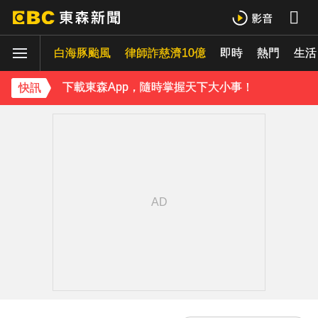
《理財達人秀》X 安聯投信免費講座報名中！搶先卡位 2027
白海豚颱風
下載東森App，隨時掌握天下大小事！
律師詐慈濟10億
即時
熱門
生活
《理財達人秀》X 安聯投信免費講座報名中！搶先卡位 2027
快訊