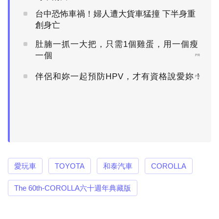
台中恐怖車禍！婦人遭大貨車猛撞 下半身重
創身亡
肚腩一抓一大把，只需1個雞蛋，用一個瘦
一個
PR
伴侶和妳一起預防HPV，才有資格說愛妳！
PR
愛玩車
TOYOTA
和泰汽車
COROLLA
The 60th-COROLLA六十週年典藏版