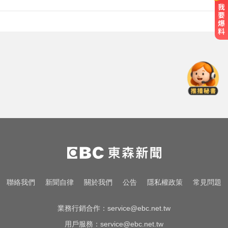
「白海豚」逼近！最新暴風圈侵襲
率曝 一縣市達59％
一變天膝蓋就發癢？李祖寧自曝半
月板變形，醫揭保骨與增肌兩大救
星！
國中暑輔悲劇！小六升國一男學生
折斷掃把刺傷女師 右眼恐失明
「白海豚」逼近！最新暴風圈侵襲
率曝 一縣市達59％
一變天膝蓋就發癢？李祖寧自曝半
聯絡我們
新聞自律
關於我們
公告
隱私權政策
常見問題
月板變形，醫揭保骨與增肌兩大救
星！
業務行銷合作：
service@ebc.net.tw
用戶服務：
service@ebc.net.tw