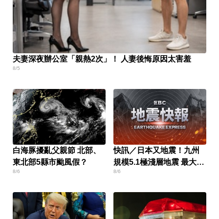
夫妻深夜辦公室「親熱2次」！ 人妻後悔原因太害羞
8/5
白海豚擾亂父親節 北部、
快訊／日本又地震！九州
東北部5縣市颱風假？
規模5.1極淺層地震 最大震
8/6
8/6
度4級