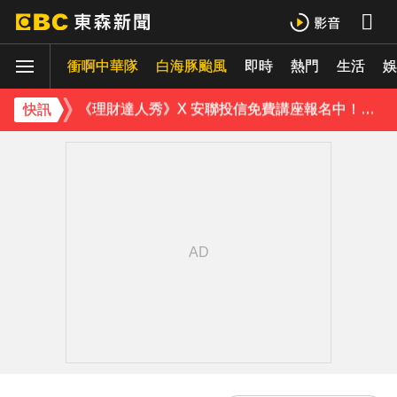
《理財達人秀》X 安聯投信免費講座報名中！搶先卡位 2027
衝啊中華隊
下載東森App，隨時掌握天下大小事！
白海豚颱風
即時
熱門
生活
娛
《理財達人秀》X 安聯投信免費講座報名中！搶先卡位 2027
快訊