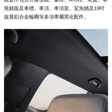
尾銘版及車標、車頂、車頂架、鯊魚鰭及19吋
旋翼鋁合金輪圈等多項專屬黑化配件。