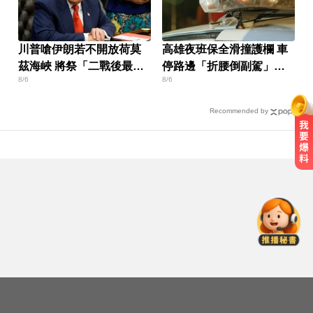
川普嗆伊朗若不開放荷莫
高雄夜班保全滑撞護欄 車
茲海峽 將祭「二戰後最大
停路邊「折腰倒副駕」
8/6
8/6
攻擊」
亡！
Recommended by
MLB／李灝宇代打遭三振！老虎敗
給水手終止4連勝
高雄夜班保全滑撞護欄 車停路邊
「折腰倒副駕」亡！
Google人工智慧部門高層人事大地
震 股價重挫4%