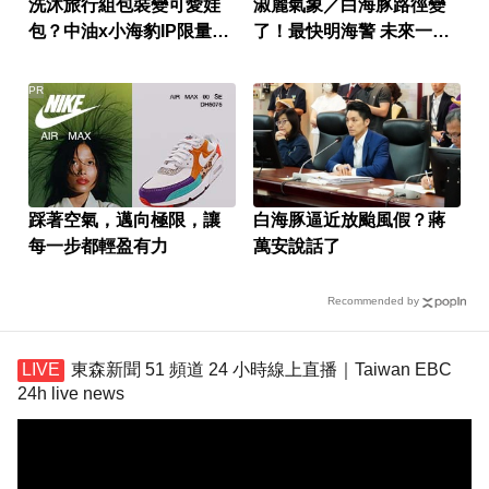
洗沐旅行組包裝變可愛娃
淑麗氣象／白海豚路徑變
包？中油x小海豹IP限量聯
了！最快明海警 未來一週
名款
降雨熱區曝
PR
踩著空氣，邁向極限，讓
白海豚逼近放颱風假？蔣
每一步都輕盈有力
萬安說話了
Recommended by
東森新聞 51 頻道 24 小時線上直播｜Taiwan EBC
24h live news