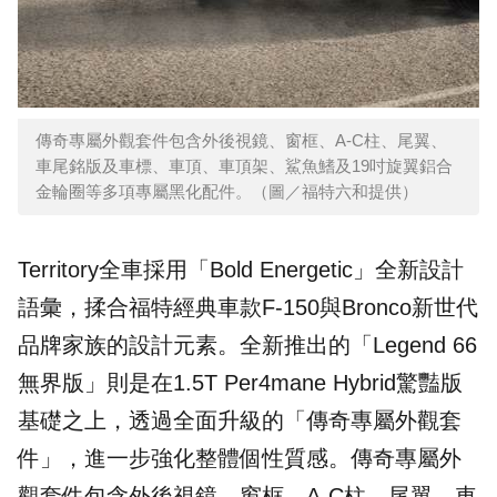
傳奇專屬外觀套件包含外後視鏡、窗框、A-C柱、尾翼、
車尾銘版及車標、車頂、車頂架、鯊魚鰭及19吋旋翼鋁合
金輪圈等多項專屬黑化配件。（圖／福特六和提供）
Territory全車採用「Bold Energetic」全新設計
語彙，揉合福特經典車款F-150與Bronco新世代
品牌家族的設計元素。全新推出的「Legend 66
無界版」則是在1.5T Per4mane Hybrid驚豔版
基礎之上，透過全面升級的「傳奇專屬外觀套
件」，進一步強化整體個性質感。傳奇專屬外
觀套件包含外後視鏡、窗框、A-C柱、尾翼、車