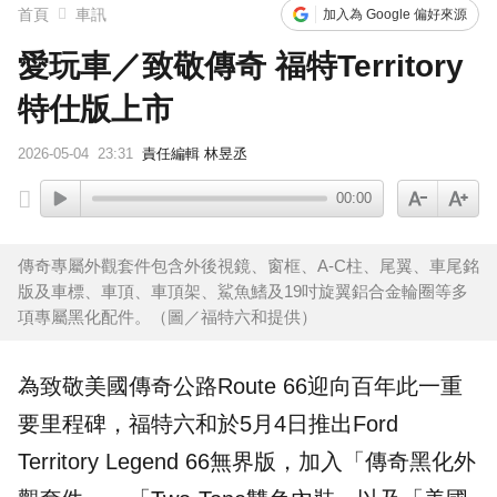
首頁
車訊
加入為 Google 偏好來源
愛玩車／致敬傳奇 福特Territory
特仕版上市
2026-05-04
23:31
責任編輯 林昱丞
00:00
傳奇專屬外觀套件包含外後視鏡、窗框、A-C柱、尾翼、車尾銘
版及車標、車頂、車頂架、鯊魚鰭及19吋旋翼鋁合金輪圈等多
項專屬黑化配件。（圖／福特六和提供）
為致敬美國傳奇公路Route 66迎向百年此一重
要里程碑，
福特
六和於5月4日推出
Ford
Territory
Legend 66無界版
，加入「傳奇黑化外