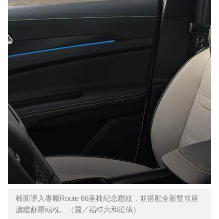
椅面導入專屬Route 66座椅紀念壓紋，並搭配全新雙前座
旗艦舒壓頭枕。（圖／福特六和提供）