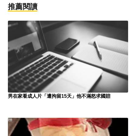
推薦閱讀
男在家看成人片「遭拘留15天」他不滿怒求國賠
PR