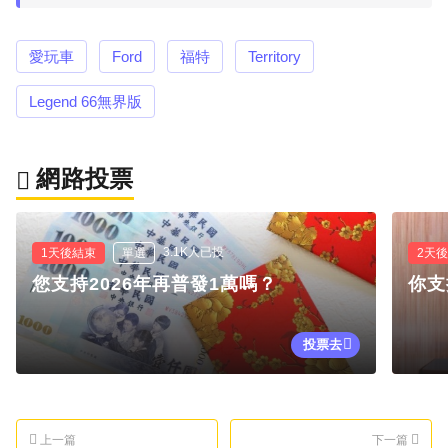
愛玩車
Ford
福特
Territory
Legend 66無界版
網路投票
3.1K人已投
1天後結束
單選
2天
您支持2026年再普發1萬嗎？
你支
投票去
上一篇
下一篇