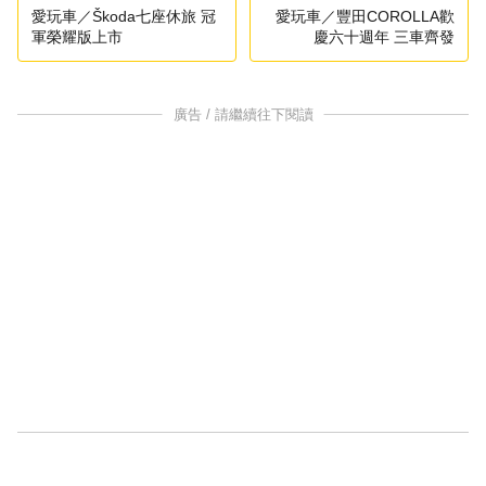
愛玩車／Škoda七座休旅 冠
愛玩車／豐田COROLLA歡
軍榮耀版上市
慶六十週年 三車齊發
廣告 / 請繼續往下閱讀