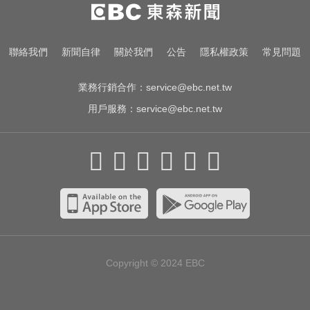
MLB／李灝宇代打遭三振！老虎敗
給水手終止4連勝
高雄夜班保全滑撞護欄 車停路邊
聯絡我們
新聞自律
關於我們
公告
隱私權政策
常見問題
「折腰倒副駕」亡！
業務行銷合作：
service@ebc.net.tw
用戶服務：
service@ebc.net.tw
Copyright © 2024
EBC