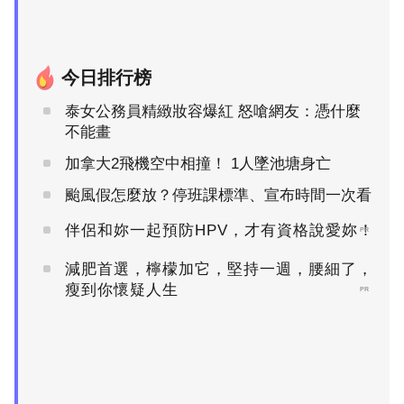
今日排行榜
泰女公務員精緻妝容爆紅 怒嗆網友：憑什麼
不能畫
加拿大2飛機空中相撞！ 1人墜池塘身亡
颱風假怎麼放？停班課標準、宣布時間一次看
伴侶和妳一起預防HPV，才有資格說愛妳！
PR
減肥首選，檸檬加它，堅持一週，腰細了，
瘦到你懷疑人生
PR