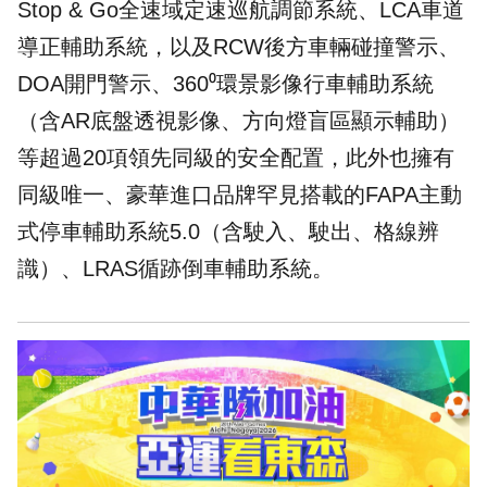
Stop & Go全速域定速巡航調節系統、LCA車道
導正輔助系統，以及RCW後方車輛碰撞警示、
DOA開門警示、360⁰環景影像行車輔助系統
（含AR底盤透視影像、方向燈盲區顯示輔助）
等超過20項領先同級的安全配置，此外也擁有
同級唯一、豪華進口品牌罕見搭載的FAPA主動
式停車輔助系統5.0（含駛入、駛出、格線辨
識）、LRAS循跡倒車輔助系統。