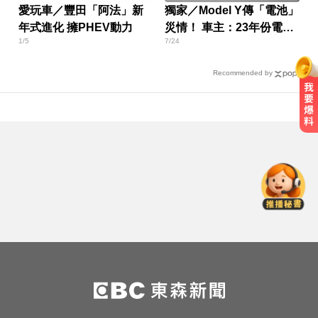
愛玩車／豐田「阿法」新
獨家／Model Y傳「電池」
年式進化 擁PHEV動力
災情！ 車主：23年份電池
1/5
7/24
「疑異常」
Recommended by
漢光首日共機大舉逼近！偵獲14架
共機、9艘共艦
加拿大2飛機空中相撞！ 1人墜池塘
身亡
颱風假怎麼放？停班課標準、宣布
時間一次看
漢光首日共機大舉逼近！偵獲14架
共機、9艘共艦