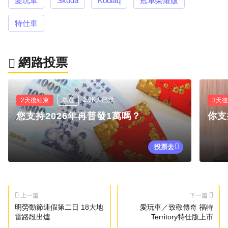
愛玩車
Škoda
Kodiaq
冠軍榮耀版
特仕車
網路投票
2.9K人已投
2天後結束
單選
3天
您支持2026年再普發1萬嗎？
你支
投票去
上一篇
下一篇
明勞動節連假第二日 18大地
愛玩車／致敬傳奇 福特
雷路段出爐
Territory特仕版上市