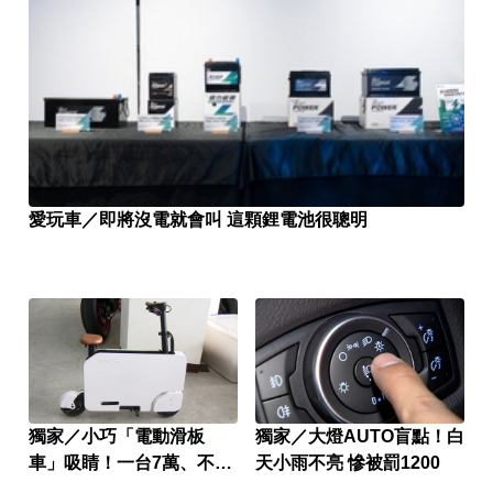
愛玩車／即將沒電就會叫 這顆鋰電池很聰明
獨家／小巧「電動滑板
獨家／大燈AUTO盲點！白
車」吸睛！一台7萬、不可
天小雨不亮 慘被罰1200
上路仍夯