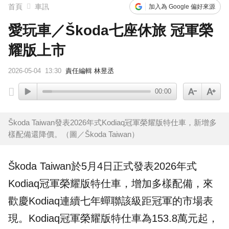
首頁
車訊
加入為 Google 偏好來源
愛玩車／Škoda七座休旅 冠軍榮
耀版上市
2026-05-04
13:30
責任編輯 林昱丞
00:00
Škoda Taiwan發表2026年式Kodiaq冠軍榮耀版特仕車，新增多
樣配備還降價。（圖／Škoda Taiwan）
Škoda
Taiwan於5月4日正式發表2026年式
Kodiaq
冠軍榮耀版
特仕車
，增加多樣配備，來
歡慶Kodiaq連續七年蟬聯該級距冠軍的市場表
現。Kodiaq冠軍榮耀版特仕車為153.8萬元起，