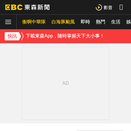
《理財達人秀》X 安聯投信免費講座報名中！搶先卡位 2027
衝啊中華隊
白海豚颱風
即時
熱門
生活
羅美玲連生三胎！自爆與尪「2年沒接吻」白家綺急拱放閃
娛
下載東森App，隨時掌握天下大小事！
快訊
遠見天下創辦人高希均辭世 享耆壽90歲