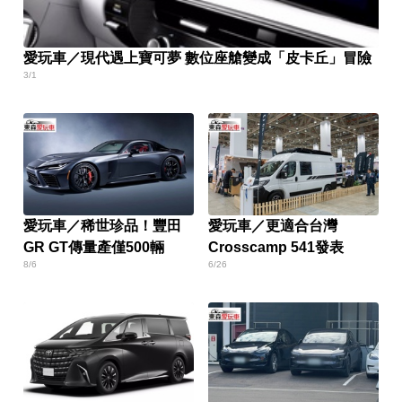
愛玩車／現代遇上寶可夢 數位座艙變成「皮卡丘」冒險
3/1
愛玩車／稀世珍品！豐田
愛玩車／更適合台灣
GR GT傳量產僅500輛
Crosscamp 541發表
8/6
6/26