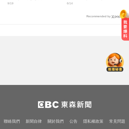
9/19
6/14
Recommended by
民進黨資深前輩辭世！前彰化市代
蔡裕昌罹癌 享壽71歲
快訊／白海豚逼近！新竹縣尖石、
五峰「8校停課」
47歲女腹痛竟生下女嬰 26歲女兒震
驚：以為變胖
民進黨資深前輩辭世！前彰化市代
蔡裕昌罹癌 享壽71歲
快訊／白海豚逼近！新竹縣尖石、
聯絡我們
新聞自律
關於我們
公告
隱私權政策
常見問題
五峰「8校停課」