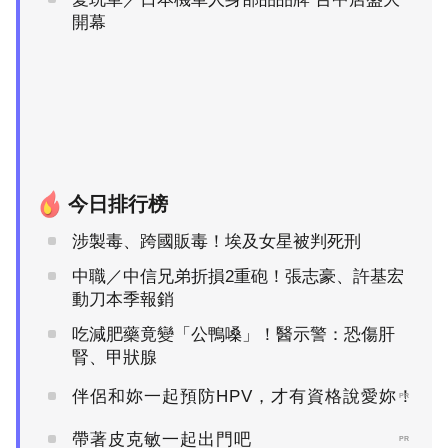
開幕
今日排行榜
涉製毒、跨國販毒！埃及女星被判死刑
中職／中信兄弟折損2重砲！張志豪、許基宏
動刀本季報銷
吃減肥藥竟變「公鴨嗓」！醫示警：恐傷肝
腎、甲狀腺
伴侶和妳一起預防HPV，才有資格說愛妳！
PR
帶著皮克敏一起出門吧
PR