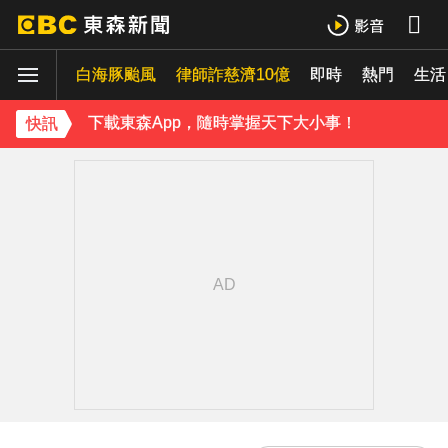
台玻夫人揭長子驟逝原因！兒媳譚以欣71字發聲反駁
白海豚颱風
下載東森App，隨時掌握天下大小事！
律師詐慈濟10億
即時
熱門
生活
台玻夫人揭長子驟逝原因！兒媳譚以欣71字發聲反駁
快訊