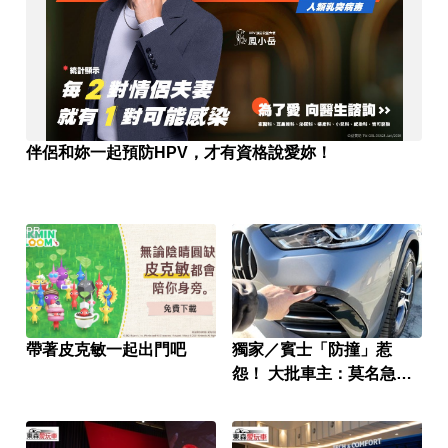
伴侶和妳一起預防HPV，才有資格說愛妳！
PR
帶著皮克敏一起出門吧
獨家／賓士「防撞」惹
怨！ 大批車主：莫名急
煞、精神緊繃