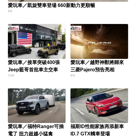
愛玩車／凱旋雙車登場 660新動力更順暢
8/6
愛玩車／接單突破400張
愛玩車／越野神獸將歸來
Jeep藍哥首批車主交車
三菱Pajero預告亮相
7/30
8/5
愛玩車／福特Ranger可插
福斯ID性能家族再添新車
電了 扭力超越小猛禽
ID.7 GTX轎車登場