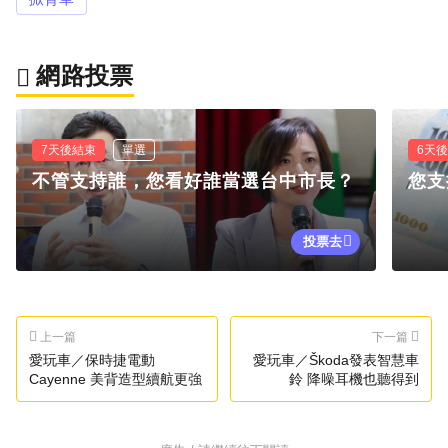
網路投票
7天後結束
單選
6天
不管支持誰，您看好誰當選台中市長？
您支
投票去
上一篇
下一篇
愛玩車／保時捷電動
愛玩車／Škoda發表智慧車
Cayenne 美背造型續航更強
鈴 降噪耳機也聽得到