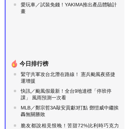
愛玩車／試裝免錢！YAKIMA推出產品體驗計
畫
今日排行榜
緊守共軍攻台北潛在路線！ 憲兵颱風夜搭捷
運增援
快訊／颱風假最新！全台9地達標「停班停
課」 風雨預測一次看
MLB／鄭宗哲3A敲安貢獻3打點 鄧愷威中繼挨
轟無關勝敗
脆友都說相見恨晚！苦甜72%比利時巧克力