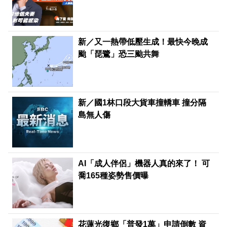
新／又一熱帶低壓生成！最快今晚成
颱「琵鷺」恐三颱共舞
新／國1林口段大貨車撞轎車 撞分隔
島無人傷
AI「成人伴侶」機器人真的來了！ 可
喬165種姿勢售價曝
花蓮光復鄉「普發1萬」申請倒數 資