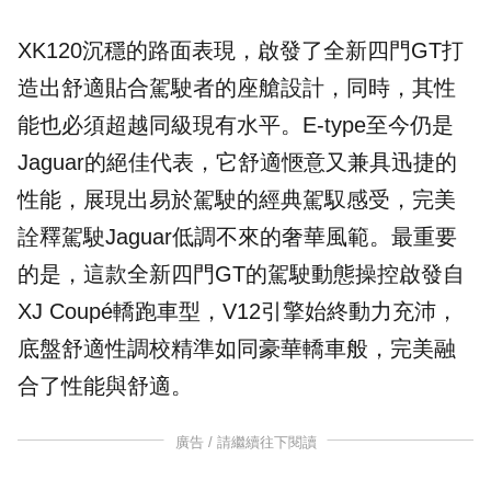
XK120沉穩的路面表現，啟發了全新四門GT打
造出舒適貼合駕駛者的座艙設計，同時，其性
能也必須超越同級現有水平。E-type至今仍是
Jaguar的絕佳代表，它舒適愜意又兼具迅捷的
性能，展現出易於駕駛的經典駕馭感受，完美
詮釋駕駛Jaguar低調不來的奢華風範。最重要
的是，這款全新四門GT的駕駛動態操控啟發自
XJ Coupé轎跑車型，V12引擎始終動力充沛，
底盤舒適性調校精準如同豪華轎車般，完美融
合了性能與舒適。
廣告 / 請繼續往下閱讀