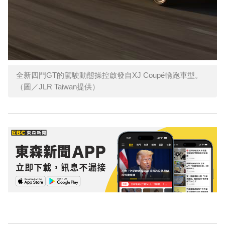
全新四門GT的駕駛動態操控啟發自XJ Coupé轎跑車型。
（圖／JLR Taiwan提供）