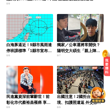
8/9
白海豚逼近！9縣市風雨達
獨家／公車運將常開快？
停班課標準「1縣市宣布
陽明交大碩生「親上陣」
8/8
8/7
了」
找原因
她砸錢演女主「60場吻戲狂伸舌」
男星硬撐拍完...慘下架
6.4萬名股東注意！三商壽下市倒數
民進黨資深前輩辭世！前
出國注意！2國拒台人入
「千張大戶」還有245人
彰化市代蔡裕昌罹癌 享壽
境、扣護照遣返 外交部證
8/8
8/9
71歲
實了
台指期夜盤狂飆736點 專家揭反彈