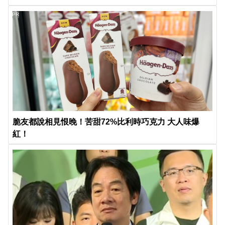
PR
脆友都說相見恨晚！苦甜72%比利時巧克力 大人味爆
紅！