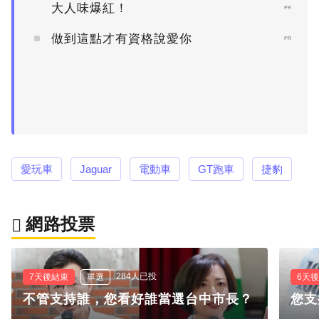
大人味爆紅！
PR
做到這點才有資格說愛你
PR
愛玩車
Jaguar
電動車
GT跑車
捷豹
網路投票
284人已投
7天後結束
單選
6天
不管支持誰，您看好誰當選台中市長？
您支