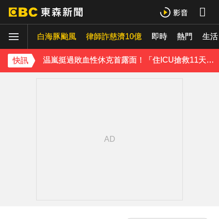
下載東森App，隨時掌握天下大小事！
白海豚颱風
律師詐慈濟10億
即時
熱門
生活
温嵐挺過敗血性休克首露面！「住ICU搶救11天」曝最新近況：讓大家擔心了
才連莊金鐘紅毯主持！夏和熙突曝「像被卡車撞」備賽狂操滿手繭
快訊
下載東森App，隨時掌握天下大小事！
温嵐挺過敗血性休克首露面！「住ICU搶救11天」曝最新近況：讓大家擔心了