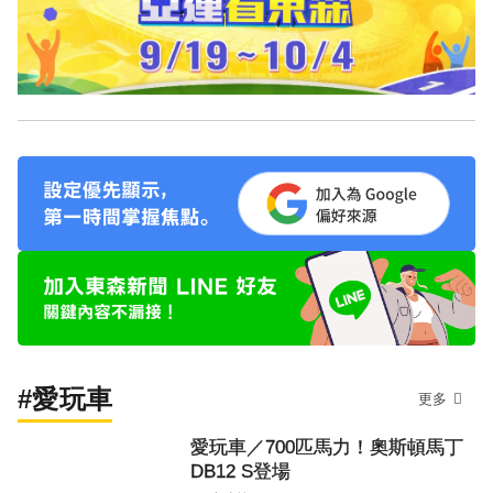
#愛玩車
更多
愛玩車／700匹馬力！奧斯頓馬丁
DB12 S登場