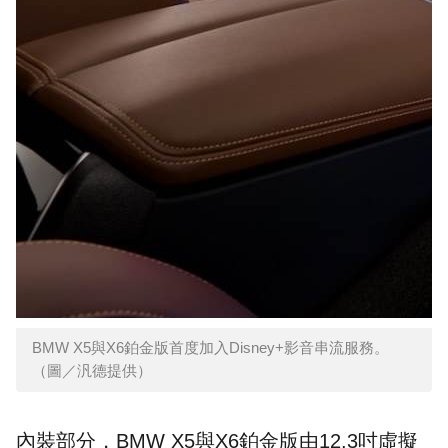
BMW X5與X6鉑金版首度加入Disney+影音串流服務。
（圖／汎德提供）
內裝部分，BMW X5與X6鉑金版由12.3吋虛擬