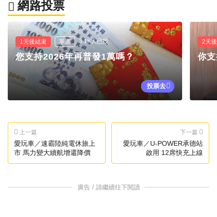
網路投票
3.1K人已投
1天後結束
單選
2天
您支持2026年再普發1萬嗎？
你支
投票去
上一篇
下一篇
愛玩車／速霸陸純電休旅上
愛玩車／U-POWER承德站
市 馬力變大續航增還降價
啟用 12席快充上線
廣告 / 請繼續往下閱讀