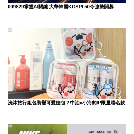
009829掌握AI關鍵 大華韓國KOSPI 50今強勢開募
PR
洗沐旅行組包裝變可愛娃包？中油x小海豹IP限量聯名款
PR