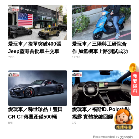
愛玩車／接單突破400張
愛玩車／三陽與工研院合
Jeep藍哥首批車主交車
作 加氫機車上路測試成功
7/30
12/18
兩大外送平台：城鎮韌性演習區域
暫停配送服務
愛玩車／稀世珍品！豐田
愛玩車／福斯ID. Polo內裝
GR GT傳量產僅500輛
揭露 實體按鍵回歸
加拿大2飛機空中相撞！ 1人墜池塘
8/6
1/7
身亡
Recommended by
環法女子自行車賽爆「胸罩作