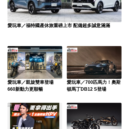
愛玩車／福特國產休旅重磅上市 配備超多誠意滿滿
愛玩車／凱旋雙車登場
愛玩車／700匹馬力！奧斯
660新動力更順暢
頓馬丁DB12 S登場
PR