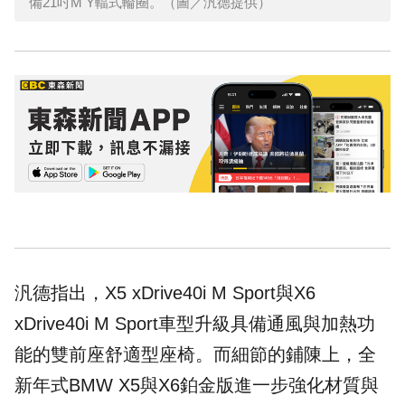
備21吋M Y輻式輪圈。（圖／汎德提供）
汎德指出，X5 xDrive40i M Sport與X6
xDrive40i M Sport車型升級具備通風與加熱功
能的雙前座舒適型座椅。而細節的鋪陳上，全
新年式BMW X5與X6鉑金版進一步強化材質與