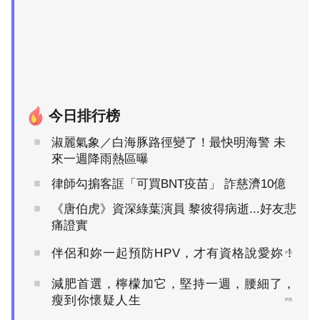
今日排行榜
淑麗氣象／白海豚路徑變了！最快明海警 未
來一週降雨熱區曝
律師勾掮客誆「可買BNT疫苗」 詐慈濟10億
《唐伯虎》資深綠葉演員 黎彼得病逝...好友悲
痛證實
伴侶和妳一起預防HPV，才有資格說愛妳！
PR
減肥首選，檸檬加它，堅持一週，腰細了，
瘦到你懷疑人生
PR