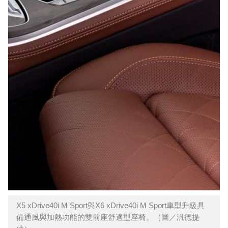
X5 xDrive40i M Sport與X6 xDrive40i M Sport車型升級具
備通風與加熱功能的雙前座舒適型座椅。（圖／汎德提