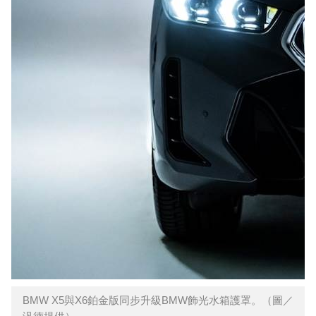
BMW X5與X6鉑金版同步升級BMW飾光水箱護罩。（圖／