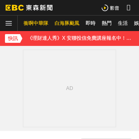
下載東森App，隨時掌握天下大小事！
衝啊中華隊
白海豚颱風
即時
熱門
生活
《理財達人秀》X 安聯投信免費講座報名中！搶先卡位 2027
娛
下載東森App，隨時掌握天下大小事！
快訊
《理財達人秀》X 安聯投信免費講座報名中！搶先卡位 2027