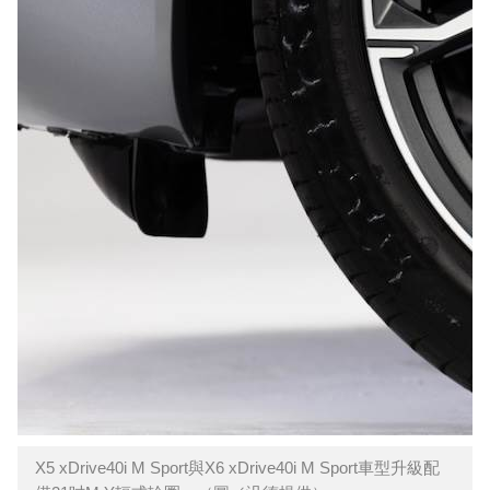
X5 xDrive40i M Sport與X6 xDrive40i M Sport車型升級配