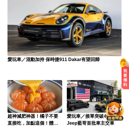
愛玩車／混動加持 保時捷911 Dakar有望回歸
PR
出國回台發燒狂拉！男竟罹傷寒 醫
示警：恐爆敗血症
「白海豚」逼近！最新暴風圈侵襲
率曝 一縣市達59％
超神減肥神器！橘子不要
愛玩車／接單突破400張
直接吃，加點這個！體重
Jeep藍哥首批車主交車
一變天膝蓋就發癢？李祖寧自曝半