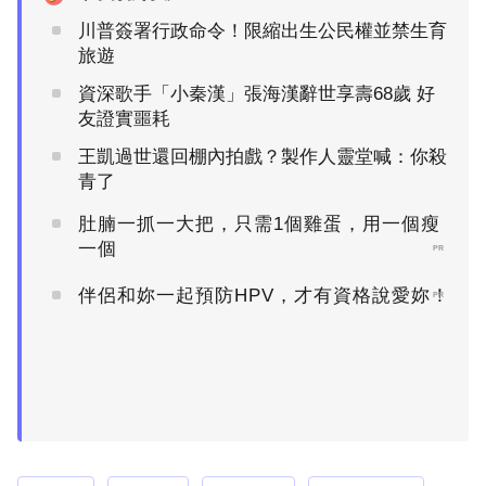
川普簽署行政命令！限縮出生公民權並禁生育
旅遊
資深歌手「小秦漢」張海漢辭世享壽68歲 好
友證實噩耗
王凱過世還回棚內拍戲？製作人靈堂喊：你殺
青了
肚腩一抓一大把，只需1個雞蛋，用一個瘦
一個
PR
伴侶和妳一起預防HPV，才有資格說愛妳！
PR