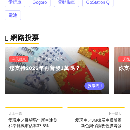
愛玩車
Gogoro
電動機車
GoStation Q
電池
網路投票
3.6K人已投
今天結束
單選
1天
您支持2026年再普發1萬嗎？
你支
投票去
上一篇
下一篇
愛玩車／展望馬年新車連發
愛玩車／3M擴展車膜版圖
和泰挑戰市佔率37.5%
新色與保護改色膜齊發