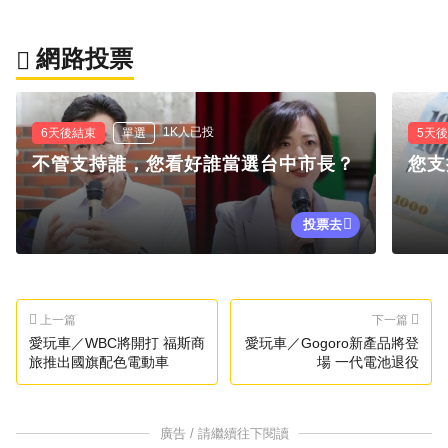
網路投票
1K人已投
6天後結束
單選
5天
不管支持誰，您看好誰當選台中市長？
您支
投票去
上一篇
下一篇
愛玩車／WBC將開打 福斯商
愛玩車／Gogoro新產品將登
旅推出國旗配色電動車
場 一代電池退役
廣告 / 請繼續往下閱讀