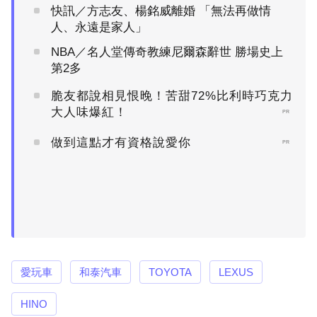
快訊／方志友、楊銘威離婚 「無法再做情
人、永遠是家人」
NBA／名人堂傳奇教練尼爾森辭世 勝場史上
第2多
脆友都說相見恨晚！苦甜72%比利時巧克力
大人味爆紅！
PR
做到這點才有資格說愛你
PR
愛玩車
和泰汽車
TOYOTA
LEXUS
HINO