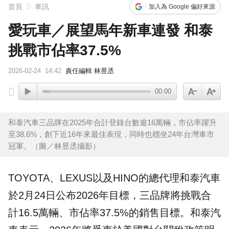
首頁
車訊
加入為 Google 偏好來源
愛玩車／展望馬年新車連發 和泰
挑戰市佔率37.5%
2026-02-24
14:42
責任編輯 林昱丞
00:00
和泰汽車三品牌在2025年合計登錄台數逾16萬輛，市佔率躍升
至38.6%，創下近16年來最佳表現，同時也穩坐24年台灣車市
冠軍。（圖／林昱丞攝影）
TOYOTA
、
LEXUS
以及
HINO
的總代理
和泰汽車
於2月24日公布2026年目標，三品牌將挑戰合
計16.5萬輛、市佔率37.5%的銷售目標。和泰汽