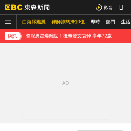
《背著善宰跑》女星才公開婚訊！再曝好消息 甜喊：當媽媽
白海豚颱風
律師詐慈濟10億
即時
熱門
Ozone林佳辰大跳女團舞變「佳美」 舞台獻香吻全場暴動了
生活
資深男星爆離世！後輩發文哀悼 享年72歲
快訊
去年遺憾缺席！Dreamcatcher韓東10月來台見粉絲 喊話：想彌補那一天
TWICE定延不續約！手寫信宣布離開JYP 簽新東家成邊佑錫師妹
富婆砸錢拍短劇塞60場吻戲！男星爆「開房被包養」 親上火線揭真相
下載東森App，隨時掌握天下大小事！
楊銘威方志友12年婚姻告終！昆凌10年前早有預感 認：擔心多過開心