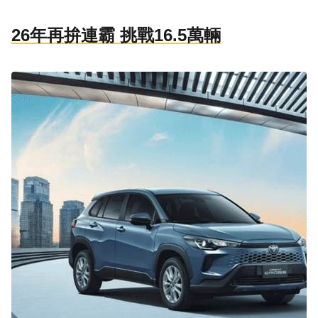
26年再拚連霸 挑戰16.5萬輛