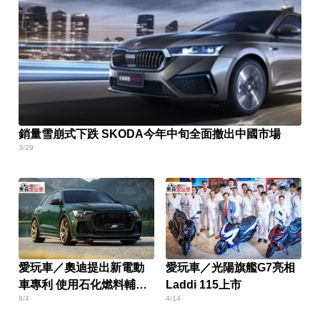
銷量雪崩式下跌 SKODA今年中旬全面撤出中國市場
3/29
愛玩車／奧迪提出新電動
愛玩車／光陽旗艦G7亮相
車專利 使用石化燃料輔助
Laddi 115上市
8/4
4/14
加熱