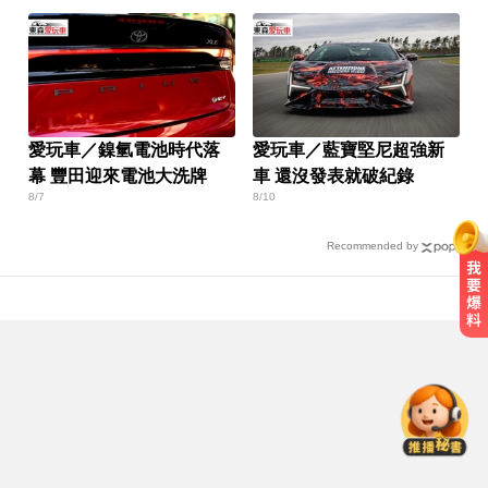
愛玩車／鎳氫電池時代落
愛玩車／藍寶堅尼超強新
幕 豐田迎來電池大洗牌
車 還沒發表就破紀錄
8/7
8/10
Recommended by
白家綺分享！對抗烈日與熬夜的鏡
頭濾鏡靠親研「超美飲」
才連莊金鐘紅毯主持！夏和熙突曝
「像被卡車撞」備賽狂操滿手繭
還有新颱風？罕見「3颱風+1熱帶低