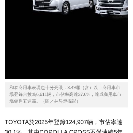
和泰商用車表現也十分亮眼，3.49噸（含）以上商用車市
場登錄台數為6,611輛，市佔率高達37.6%，達成商用車市
場銷售五連霸。（圖／林昱丞攝影）
TOYOTA於2025年登錄124,907輛，市佔率達
30.1%，其中COROLLA CROSS不僅連續5年