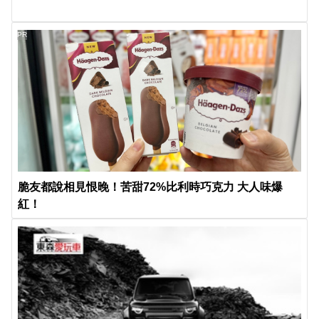
PR
脆友都說相見恨晚！苦甜72%比利時巧克力 大人味爆
紅！