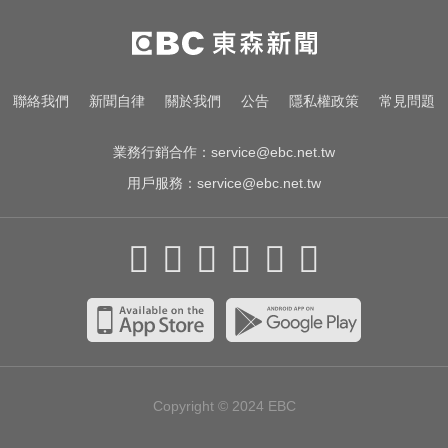
「白海豚」可放颱風假？蔣萬安：
料敵從寬、禦敵從嚴
中職／中信兄弟折損2重砲！張志
聯絡我們
新聞自律
關於我們
公告
隱私權政策
常見問題
豪、許基宏動刀本季報銷
業務行銷合作：
service@ebc.net.tw
用戶服務：
service@ebc.net.tw
Copyright © 2024
EBC