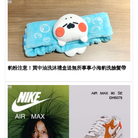
PR
豹粉注意！買中油洗沐禮盒送無所事事小海豹洗臉髮帶
PR