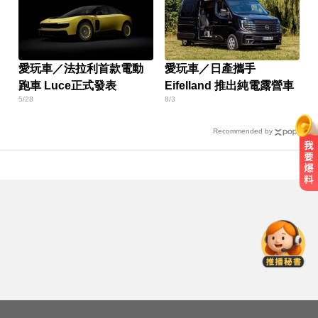
愛玩車／法拉利首款電動
愛玩車／日產攜手
跑車 Luce正式發表
Eifelland 推出純電露營車
5/28
8/3
Recommended by
「白海豚」可放颱風假？蔣萬安：
料敵從寬、禦敵從嚴
中職／中信兄弟折損2重砲！張志
豪、許基宏動刀本季報銷
快訊／白海豚逼近！新竹縣尖石、
五峰「8校停課」