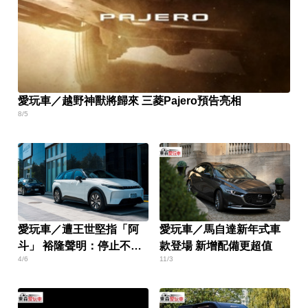
愛玩車／越野神獸將歸來 三菱Pajero預告亮相
8/5
愛玩車／遭王世堅指「阿
愛玩車／馬自達新年式車
斗」 裕隆聲明：停止不實
款登場 新增配備更超值
4/6
11/3
指控