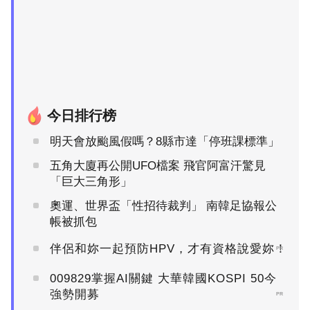
今日排行榜
明天會放颱風假嗎？8縣市達「停班課標準」
五角大廈再公開UFO檔案 飛官阿富汗驚見
「巨大三角形」
奧運、世界盃「性招待裁判」 南韓足協報公
帳被抓包
伴侶和妳一起預防HPV，才有資格說愛妳！
PR
009829掌握AI關鍵 大華韓國KOSPI 50今
強勢開募
PR