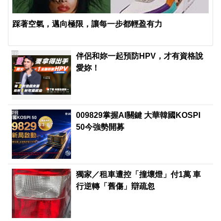
踩著空氣，邁向極限，讓每一步都輕盈有力
PR
伴侶和妳一起預防HPV，才有資格說
愛妳！
PR
009829掌握AI關鍵 大華韓國KOSPI
50今強勢開募
獨家／租車遭控「撞壞燈」付1萬 車
行逆轉「舊傷」辯疏忽