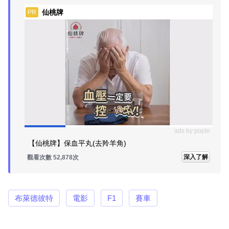
仙桃牌
PR
ads by popIn
【仙桃牌】保血平丸(去羚羊角)
深入了解
觀看次數 52,878次
布萊德彼特
電影
F1
賽車