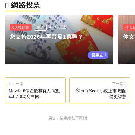
網路投票
4.1K人已投
6天後結束
單選
今天
您支持2026年再普發1萬嗎？
你支
投票去
上一篇
下一篇
Mazda 6停產後繼有人 電動
Škoda Scala小改上市 增配
車EZ-6現身中國
備更智慧
廣告 / 請繼續往下閱讀