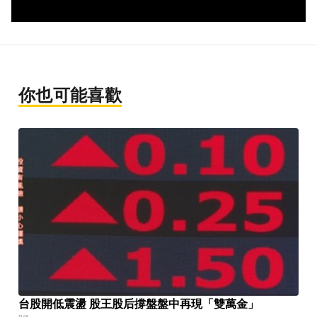
你也可能喜歡
台股開低震盪 股王股后撐盤盤中再現「雙萬金」