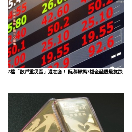
7檔「散戶重災區」還在套！ 阮慕驊揭7檔金融股最抗跌