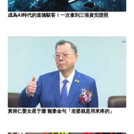
成為AI時代的道德駭客！一次拿到三張資安證照
黃崇仁娶女星于珊 寵妻金句「老婆就是用來疼的」