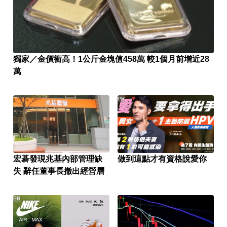
獨家／金價衝高！1公斤金塊值458萬 較1個月前增近28
萬
PR
宏碁發現兆基內部管理缺
做到這點才有資格說愛你
失 辭任董事長撤出經營層
PR