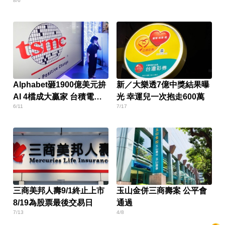
8/6
Alphabet砸1900億美元拚
新／大樂透7億中獎結果曝
AI 4檔成大贏家 台積電也
光 幸運兒一次抱走600萬
6/11
7/17
入列
三商美邦人壽9/1終止上市
玉山金併三商壽案 公平會
8/19為股票最後交易日
通過
7/13
4/8