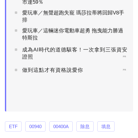
市達59％
愛玩車／無聲超跑失寵 瑪莎拉蒂將回歸V8手
排
愛玩車／這輛迷你電動車超勇 拖曳能力勝過
特斯拉
成為AI時代的道德駭客！一次拿到三張資安
證照
PR
做到這點才有資格說愛你
PR
ETF
00940
00400A
除息
填息