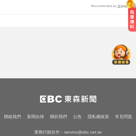
Recommended by
台中恐怖車禍！婦人遭大貨車猛撞
下半身重創身亡
國一生持斷裂掃把「刺」老師 右眼
虹膜斷裂恐失明
中職／陳傑憲轟2分砲貢獻3打點！
統一獅8:2味全龍
台中恐怖車禍！婦人遭大貨車猛撞
下半身重創身亡
國一生持斷裂掃把「刺」老師 右眼
聯絡我們
新聞自律
關於我們
公告
隱私權政策
常見問題
虹膜斷裂恐失明
業務行銷合作：
service@ebc.net.tw