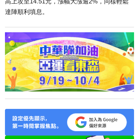
高上攻至14.51元，漲幅大漲逾2%，同樣輕鬆
達陣順利填息。