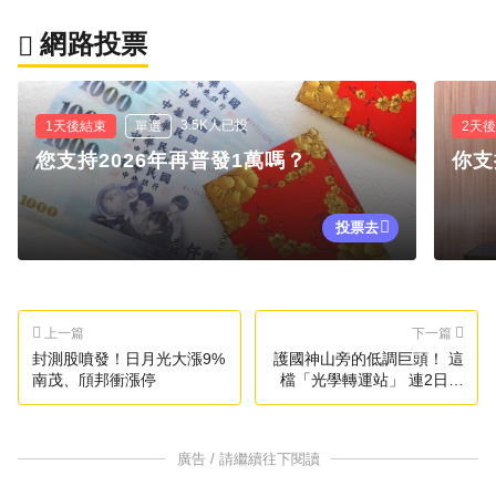
網路投票
3.5K人已投
1天後結束
單選
2天
您支持2026年再普發1萬嗎？
你支
投票去
上一篇
下一篇
封測股噴發！日月光大漲9%
護國神山旁的低調巨頭！ 這
南茂、頎邦衝漲停
檔「光學轉運站」 連2日漲
停創新高
廣告 / 請繼續往下閱讀