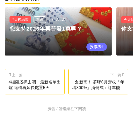
3.9K人已投
7天後結束
單選
今天
您支持2026年再普發1萬嗎？
你支
投票去
上一篇
下一篇
4檔飆股抓去關！最新名單出
創新高！ 群聯6月營收「年
爐 這檔再延長處置5天
增300%」潘健成：訂單能見
度看到2027
廣告 / 請繼續往下閱讀