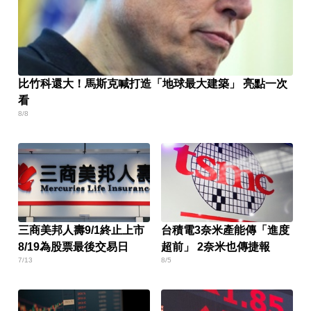
比竹科還大！馬斯克喊打造「地球最大建築」 亮點一次
看
8/8
三商美邦人壽9/1終止上市
台積電3奈米產能傳「進度
8/19為股票最後交易日
超前」 2奈米也傳捷報
7/13
8/5