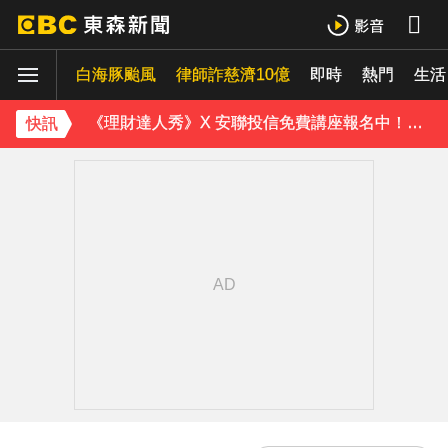
快訊／白海豚逼近！連江縣宣布明天停班停課
白海豚颱風
律師詐慈濟10億
即時
熱門
獨家／尖石山區間歇性大雨 店家提前打烊「砌牆防颱」
生活
《理財達人秀》X 安聯投信免費講座報名中！搶先卡位 2027
快訊
下載東森App，隨時掌握天下大小事！
白海豚逼近！9縣市風雨達停班課標準「1縣市宣布了」