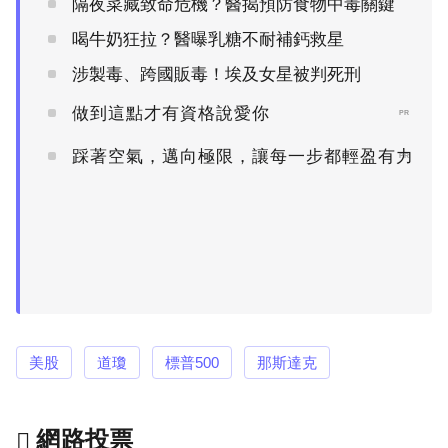
隔夜菜藏致命危機？醫揭預防食物中毒關鍵
喝牛奶狂拉？醫曝乳糖不耐補鈣救星
涉製毒、跨國販毒！埃及女星被判死刑
做到這點才有資格說愛你
PR
踩著空氣，邁向極限，讓每一步都輕盈有力
PR
美股
道瓊
標普500
那斯達克
網路投票