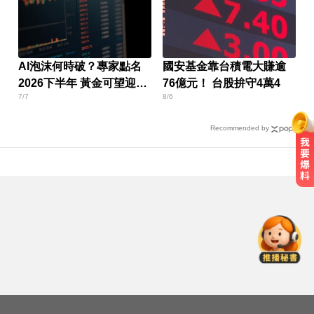
AI泡沫何時破？專家點名
國安基金靠台積電大賺逾
2026下半年 黃金可望迎轉
76億元！ 台股拚守4萬4
7/7
8/6
機
Recommended by
天天吃燒烤香腸 14歲女竟罹大腸癌
奧運、世界盃「性招待裁判」 南韓
足協報公帳被抓包
肥大叔驟逝！昔日勁敵丟丟妹發聲
9字送別逼哭網