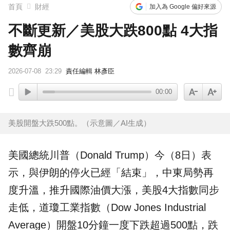
首頁
財經
加入為 Google 偏好來源
不斷更新／美股大跌800點 4大指
數齊崩
2026-07-08
23:29
責任編輯 林彥臣
00:00
美股開盤大跌500點。（示意圖／AI生成）
美國總統川普（Donald Trump）今（8日）表
示，與伊朗的停火已經「結束」，中東局勢再
度升溫，推升國際油價大漲，
美股
4大指數同步
走低，
道瓊
工業指數（Dow Jones Industrial
Average）開盤10分鐘一度下跌超過500點，跌