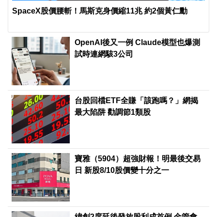
SpaceX股價腰斬！馬斯克身價縮11兆 約2個黃仁勳
OpenAI後又一例 Claude模型也爆測
試時連網駭3公司
台股回檔ETF全賺「該跑嗎？」網揭
最大陷阱 勸調節1類股
寶雅（5904）超強財報！明最後交易
日 新股8/10股價變十分之一
緯創2度延後發放股利成首例 金管會