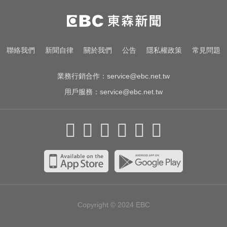
天天吃燒烤香腸 14歲女竟罹大腸癌
奧運、世界盃「性招待裁判」 南韓
聯絡我們
新聞自律
關於我們
公告
隱私權政策
常見問題
足協報公帳被抓包
業務行銷合作：
service@ebc.net.tw
用戶服務：
service@ebc.net.tw
Copyright © 2024
EBC