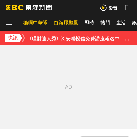
下載東森App，隨時掌握天下大小事！
衝啊中華隊
白海豚颱風
即時
熱門
生活
白海豚進逼會放颱風假？全台各縣市暴風侵襲率曝
娛
《理財達人秀》X 安聯投信免費講座報名中！搶先卡位 2027
快訊
下載東森App，隨時掌握天下大小事！
白海豚進逼會放颱風假？全台各縣市暴風侵襲率曝