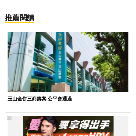
推薦閱讀
玉山金併三商壽案 公平會通過
PR