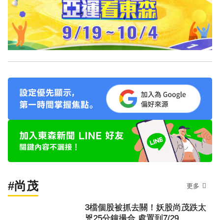
#尚茂
更多
3檔個股被抓去關！妖股尚茂跌太
兇25分鐘撮合 處置到7/29