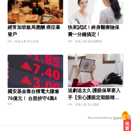
經常加班飯局應酬 癌症暴
快來試試！終身醫療險保
發戶
費一分鐘搞定！
PR・安達人壽 安心抗癌
PR・安達人壽 新終身醫靠
追劇追太久 護眼保單要入
國安基金靠台積電大賺逾
手【安心護眼定期眼睛
76億元！ 台股拚守4萬4
險】
8/6
PR・安達人壽 安心護眼
Recommended by