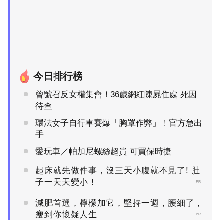
今日排行榜
曾號召反女權集會！36歲網紅陳屍住處 死因
待查
環法女子自行車賽爆「胸罩作弊」！官方急出
手
愛玩車／帕加尼螺絲超貴 可買保時捷
起床就先做件事，沒三天小腹就不見了! 肚
子一天天變小！
PR
減肥首選，檸檬加它，堅持一週，腰細了，
瘦到你懷疑人生
PR