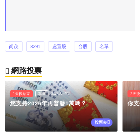
尚茂
8291
處置股
台股
名單
網路投票
3.1K人已投
1天後結束
單選
2天
您支持2026年再普發1萬嗎？
你支
投票去