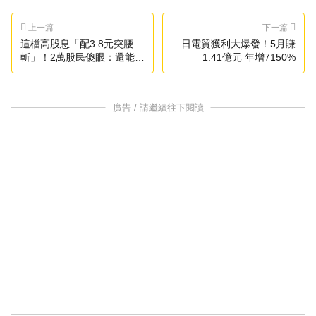
上一篇
下一篇
這檔高股息「配3.8元突腰
日電貿獲利大爆發！5月賺
斬」！2萬股民傻眼：還能這
1.41億元 年增7150%
樣玩
廣告 / 請繼續往下閱讀