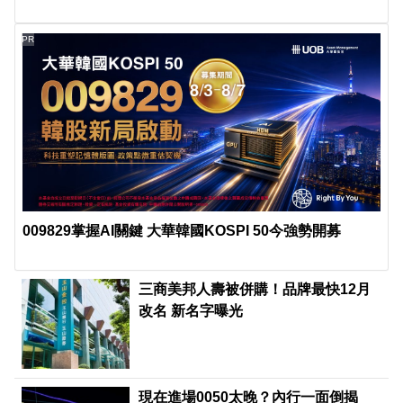
PR
009829掌握AI關鍵 大華韓國KOSPI 50今強勢開募
三商美邦人壽被併購！品牌最快12月
改名 新名字曝光
現在進場0050太晚？內行一面倒揭