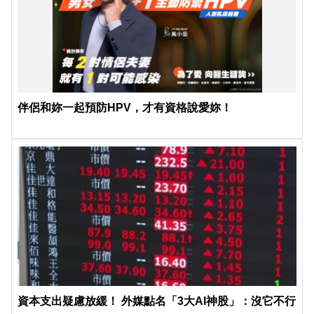
伴侶和妳一起預防HPV，才有資格說愛妳！
資本支出疑慮放緩！ 外媒點名「3大AI神股」：沒它不行