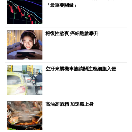
「最重要關鍵」
PR
報復性熬夜 癌細胞數攀升
PR
空汙來襲機車族請關注癌細胞入侵
PR
高油高酒精 加速癌上身