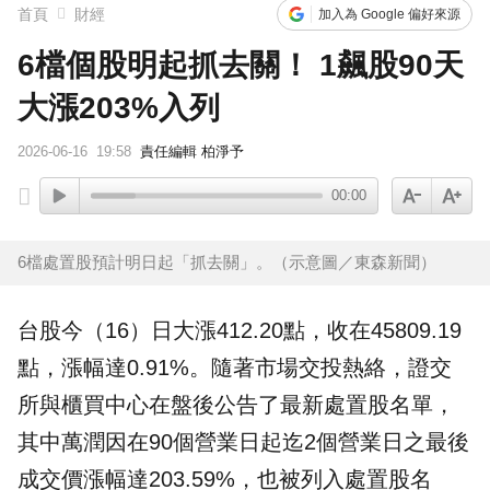
首頁
財經
加入為 Google 偏好來源
6檔個股明起抓去關！ 1飆股90天
大漲203%入列
2026-06-16
19:58
責任編輯 柏淨予
00:00
6檔處置股預計明日起「抓去關」。（示意圖／東森新聞）
台股
今（16）日大漲412.20點，收在45809.19
點，漲幅達0.91%。隨著市場交投熱絡，證交
所與櫃買中心在盤後公告了最新
處置股
名單
，
其中萬潤因在90個營業日起迄2個營業日之最後
成交價漲幅達203.59%，也被列入處置股名