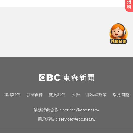
《唐伯虎》資深綠葉演員 黎彼得病
逝...好友悲痛證實
颱風假怎麼放？停班課標準、宣布
時間一次看
醫起看／20歲男私密處驚見「白刺
顆粒」醫揭真相
《唐伯虎》資深綠葉演員 黎彼得病
逝...好友悲痛證實
颱風假怎麼放？停班課標準、宣布
聯絡我們
新聞自律
關於我們
公告
隱私權政策
常見問題
時間一次看
業務行銷合作：
service@ebc.net.tw
用戶服務：
service@ebc.net.tw