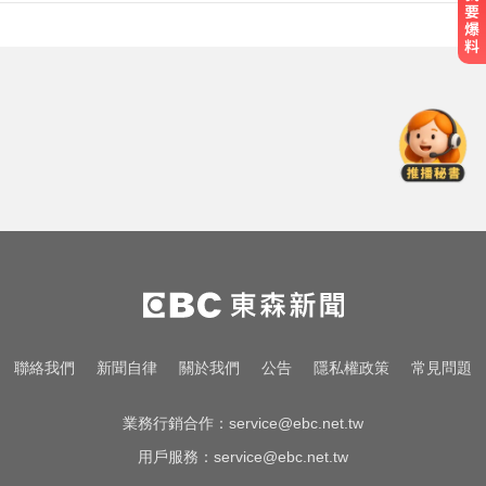
愛玩車／越野神獸將歸來 三菱
Pajero預告亮相
色外公稱「幫看過敏」騙孫女脫褲
侵犯！法院判2年4月
疑追星遭網暴！女網紅情緒崩潰 直
播中輕生
愛玩車／越野神獸將歸來 三菱
Pajero預告亮相
色外公稱「幫看過敏」騙孫女脫褲
聯絡我們
新聞自律
關於我們
公告
隱私權政策
常見問題
侵犯！法院判2年4月
業務行銷合作：
service@ebc.net.tw
用戶服務：
service@ebc.net.tw