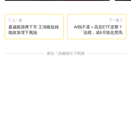
上一篇
下一篇
森崴能源將下市 王鴻薇批綠
AI熱不退＋高息ETF逆襲？
能政策埋下風險
「這檔」成6月除息黑馬
廣告 / 請繼續往下閱讀