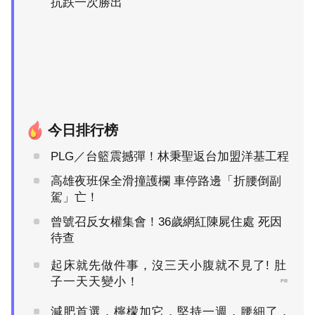
抗跌一次勝出
今日排行榜
PLG／台籃震撼彈！林秉聖返台加盟洋基工程
高雄夜班保全滑撞護欄 車停路邊「折腰倒副
駕」亡！
曾號召反女權集會！36歲網紅陳屍住處 死因
待查
起床就先做件事，沒三天小腹就不見了! 肚
子一天天變小！
PR
減肥首選，檸檬加它，堅持一週，腰細了，