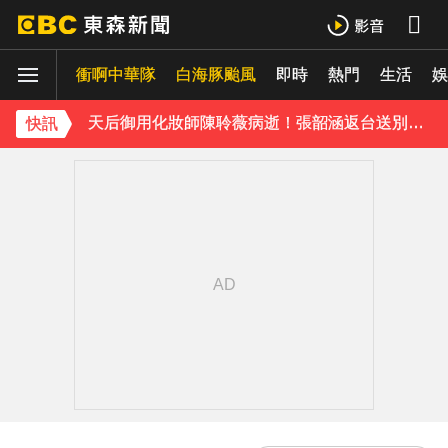
遭前夫割頸脅迫！「兇版李毓芬」陷養套殺慘賠2000萬 2度遇感情詐騙
停更1個月全面復工！蔡阿嘎甩抄襲爭議「開拍新企劃」二伯IG也更新
衝啊中華隊
白海豚颱風
即時
熱門
生活
娛
天后御用化妝師陳聆薇病逝！張韶涵返台送別首發聲：依舊無法相信
快訊
下載東森App，隨時掌握天下大小事！
《理財達人秀》X 安聯投信免費講座報名中！搶先卡位 2027