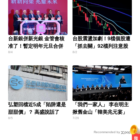
台新銀併新光銀 金管會核
台股震盪加劇！9檔個股遭
准了！暫定明年元旦合併
「抓去關」92檔列注意股
8/4
8/2
弘塑回檔近5成「陷阱還是
「我們一家人」 李在明主
甜甜價」？ 高盛說話了
揪舊金山「韓美兆元宴」
8/5
7/26
Recommended by