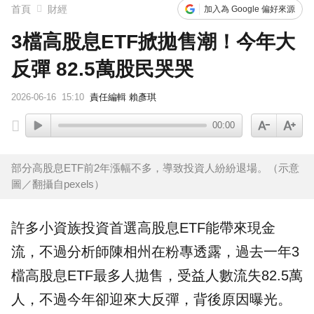
首頁
財經
加入為 Google 偏好來源
3檔高股息ETF掀拋售潮！今年大
反彈 82.5萬股民哭哭
2026-06-16
15:10
責任編輯 賴彥琪
00:00
部分高股息ETF前2年漲幅不多，導致投資人紛紛退場。（示意
圖／翻攝自pexels）
許多小資族投資首選
高股息
ETF
能帶來現金
流，不過分析師陳相州在粉專透露，過去一年3
檔高股息ETF最多人拋售，受益人數流失82.5萬
人，不過今年卻迎來大反彈，背後原因曝光。