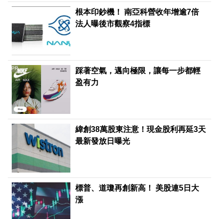
根本印鈔機！ 南亞科營收年增逾7倍
法人曝後市觀察4指標
PR
踩著空氣，邁向極限，讓每一步都輕
盈有力
緯創38萬股東注意！現金股利再延3天
最新發放日曝光
標普、道瓊再創新高！ 美股連5日大
漲