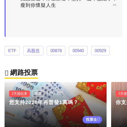
瘦到你懷疑人生
PR
ETF
高股息
00878
00940
00929
網路投票
2.7K人已投
2天後結束
單選
3天
您支持2026年再普發1萬嗎？
你支
投票去