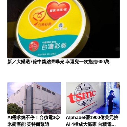
新／大樂透7億中獎結果曝光 幸運兒一次抱走600萬
AI需求燒不停！台積電3奈
Alphabet砸1900億美元拚
米衝產能 英特爾緊追
AI 4檔成大贏家 台積電也