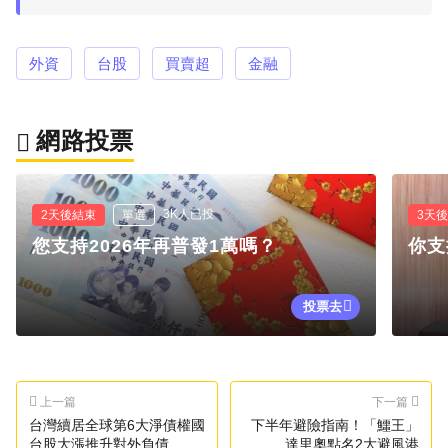
外資
台股
買賣超
金融
網路投票
3K人已投
2天後結束
單選
3天
您支持2026年再普發1萬嗎？
你支
投票去
上一篇
下一篇
台灣續居全球第6大淨債權國
下半年避險指南！「鱷王」
台股大漲推升對外負債
達里奧點名2大避風港