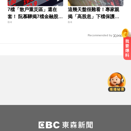
7檔「散戶重災區」還在
這幾天盤很難看！專家親
套！ 阮慕驊揭7檔金融股最
揭「高股息」下檔保護真
8/4
8/4
抗跌
面目
Recommended by
白海豚逼近放颱風假？蔣萬安說話
愛
了
捷