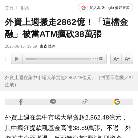
首頁
財經
加入為 Google 偏好來源
外資上週搬走2862億！「這檔金
融」被當ATM瘋砍38萬張
2026-06-15
19:59
東森財經
00:00
外資上週在集中市場大舉賣超2,862.48億元。（封面示意圖／AI
生成）
外資
上週在集中市場大舉賣超2,862.48億元，
其中瘋狂提款凱基金高達38.89萬張。不過，外