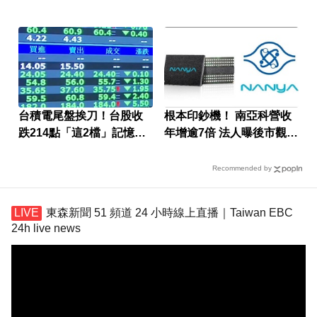
入列
台積電尾盤挨刀！台股收
根本印鈔機！ 南亞科營收
跌214點「這2檔」記憶體
年增逾7倍 法人曝後市觀察
逆勢收漲停
4指標
Recommended by
東森新聞 51 頻道 24 小時線上直播｜Taiwan EBC
24h live news