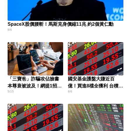
SpaceX股價腰斬！馬斯克身價縮11兆 約2個黃仁勳
8/6
「三寶爸」詐騙攻佔臉書
國安基金護盤大賺近百
本尊衰被波及！網提1招超
億！買進8檔全獲利 台積電
5/15
8/6
治本
貢獻逾7成7