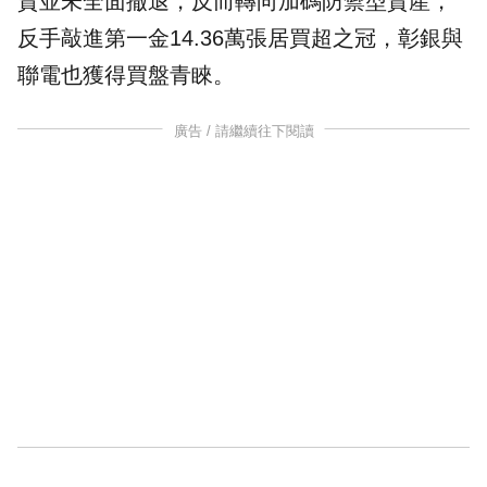
資並未全面撤退，反而轉向加碼防禦型資產，
反手敲進第一金14.36萬張居買超之冠，彰銀與
聯電也獲得買盤青睞。
廣告 / 請繼續往下閱讀