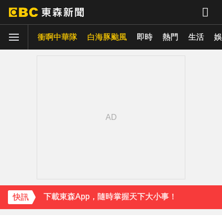
衝啊中華隊
白海豚颱風
即時
熱門
生活
娛
下載東森App，隨時掌握天下大小事！
今彩539開出3注800萬！威力彩頭獎、貳獎雙雙槓龜
《理財達人秀》X 安聯投信免費講座報名中！搶先卡位 2027
王彩樺現身味全龍開球！鬆口「最後一次調整」哽咽憶亡母吐心聲
下載東森App，隨時掌握天下大小事！
快訊
今彩539開出3注800萬！威力彩頭獎、貳獎雙雙槓龜