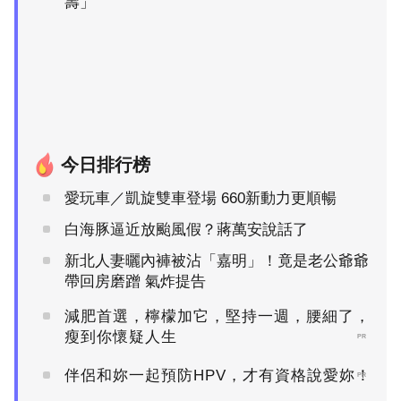
壽」
今日排行榜
愛玩車／凱旋雙車登場 660新動力更順暢
白海豚逼近放颱風假？蔣萬安說話了
新北人妻曬內褲被沾「嘉明」！竟是老公爺爺
帶回房磨蹭 氣炸提告
減肥首選，檸檬加它，堅持一週，腰細了，
瘦到你懷疑人生
PR
伴侶和妳一起預防HPV，才有資格說愛妳！
PR