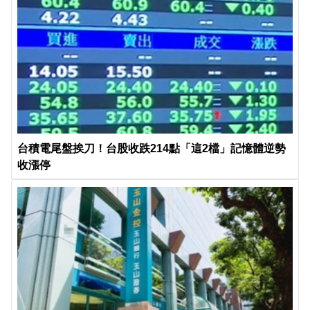
台積電尾盤挨刀！台股收跌214點「這2檔」記憶體逆勢
收漲停