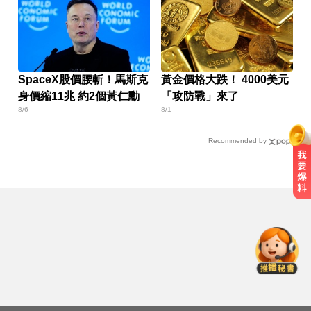
SpaceX股價腰斬！馬斯克
黃金價格大跌！ 4000美元
身價縮11兆 約2個黃仁勳
「攻防戰」來了
8/6
8/1
Recommended by
才宣佈停播一週！網紅「肥大叔」
突離世 團隊發聲證實
MLB／李灝宇代打遭三振！老虎敗
給水手終止4連勝
環法女子自行車賽爆「胸罩作
弊」！官方急出手