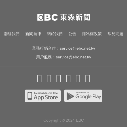
才宣佈停播一週！網紅「肥大叔」
突離世 團隊發聲證實
MLB／李灝宇代打遭三振！老虎敗
聯絡我們
新聞自律
關於我們
公告
隱私權政策
常見問題
給水手終止4連勝
業務行銷合作：
service@ebc.net.tw
用戶服務：
service@ebc.net.tw
Copyright © 2024
EBC