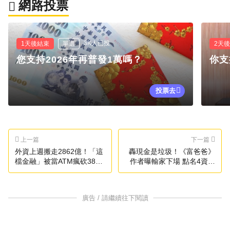
網路投票
3K人已投
1天後結束
單選
2天
您支持2026年再普發1萬嗎？
你支
投票去
上一篇
下一篇
外資上週搬走2862億！「這
轟現金是垃圾！《富爸爸》
檔金融」被當ATM瘋砍38萬
作者曝輸家下場 點名4資產
張
成贏家
廣告 / 請繼續往下閱讀