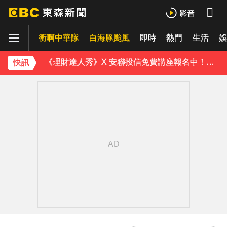
下載東森App，隨時掌握天下大小事！
衝啊中華隊
白海豚颱風
即時
熱門
生活
《理財達人秀》X 安聯投信免費講座報名中！搶先卡位 2027
娛
下載東森App，隨時掌握天下大小事！
快訊
《理財達人秀》X 安聯投信免費講座報名中！搶先卡位 2027