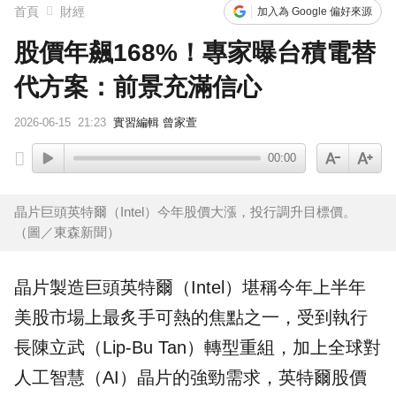
首頁
財經
加入為 Google 偏好來源
股價年飆168%！專家曝台積電替
代方案：前景充滿信心
2026-06-15
21:23
實習編輯 曾家萱
00:00
晶片巨頭英特爾（Intel）今年股價大漲，投行調升目標價。
（圖／東森新聞）
晶片
製造巨頭
英特爾
（Intel）堪稱今年上半年
美股
市場上最炙手可熱的焦點之一，受到執行
長陳立武（Lip-Bu Tan）轉型重組，加上全球對
人工智慧（
AI
）晶片的強勁需求，英特爾股價