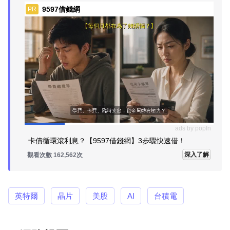
9597借錢網
PR
ads by popIn
卡債循環滾利息？【9597借錢網】3步驟快速借！
深入了解
觀看次數 162,562次
英特爾
晶片
美股
AI
台積電