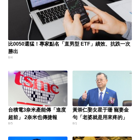
比0050還猛！專家點名「直男型 ETF」績效、抗跌一次
勝出
8/4
台積電3奈米產能傳「進度
黃崇仁娶女星于珊 寵妻金
超前」 2奈米也傳捷報
句「老婆就是用來疼的」
8/5
8/1