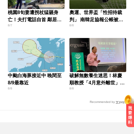
桃園8旬妻遭拐杖猛砸身
奧運、世界盃「性招待裁
亡！夫打電話自首 鄰居曝
判」 南韓足協報公帳被抓
8/7
8/8
私下近況
包
中颱白海豚接近中 晚間至
破解無數養生迷思！林慶
8/9最靠近
順教授「4月意外離世」女
8/8
8/8
兒悲痛證實
Recommended by
總統：勞工是經濟進步幕後英雄 盼
支持政府政策