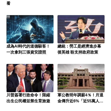
看
PR
成為AI時代的道德駭客！
總統：勞工是經濟進步幕
一次拿到三張資安證照
後英雄 盼支持政府政策
川普簽署行政命令！限縮
軍公教明年調薪4％！月退
出生公民權並禁生育旅遊
金傳升近6%「近55萬人受
惠」