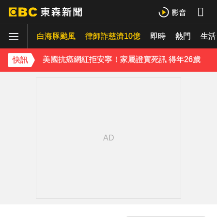
《半澤直樹》男星宣布再婚！迎新生命雙喜臨門
白海豚颱風
涉製毒、跨國販毒！埃及女星被判死刑
律師詐慈濟10億
即時
熱門
生活
美國抗癌網紅拒安寧！家屬證實死訊 得年26歲
快訊
寬魚營收衰退 「點名王心凌、楊丞琳」網笑翻：太誠實
家長曝「小S私下為人」徹底改觀 網友洗版認證
下載東森App，隨時掌握天下大小事！
神秘！ 「隱形部隊」藏河濱公園 藏身草坪難察覺