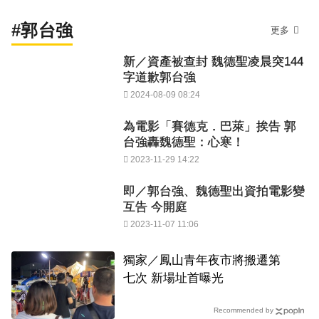
#郭台強
更多
新／資產被查封 魏德聖凌晨突144
字道歉郭台強
2024-08-09 08:24
為電影「賽德克．巴萊」挨告 郭
台強轟魏德聖：心寒！
2023-11-29 14:22
即／郭台強、魏德聖出資拍電影變
互告 今開庭
2023-11-07 11:06
獨家／鳳山青年夜市將搬遷第
七次 新場址首曝光
Recommended by