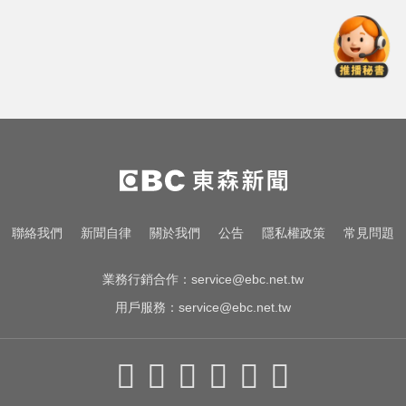
中職／中信兄弟折損2重砲！張志
豪、許基宏動刀本季報銷
熊本強震！台灣送帳篷成搶手物資
日網讚：比政府還快
總統：勞工是經濟進步幕後英雄 盼
支持政府政策
中職／中信兄弟折損2重砲！張志
聯絡我們
新聞自律
關於我們
公告
隱私權政策
常見問題
豪、許基宏動刀本季報銷
業務行銷合作：
service@ebc.net.tw
用戶服務：
service@ebc.net.tw