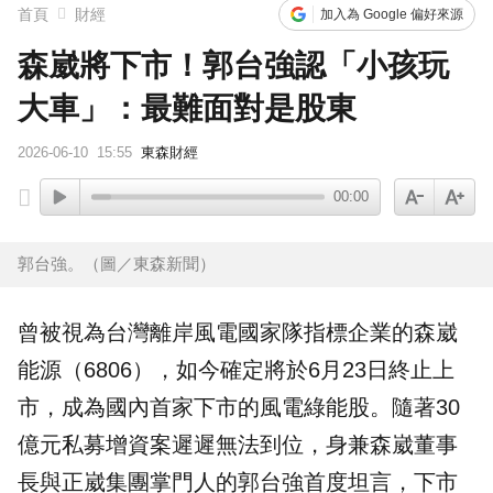
首頁
財經
加入為 Google 偏好來源
森崴將下市！郭台強認「小孩玩
大車」：最難面對是股東
2026-06-10
15:55
東森財經
00:00
郭台強。（圖／東森新聞）
曾被視為台灣離岸風電國家隊指標企業的
森崴
能源（6806），如今確定將於6月23日終止上
市，成為國內首家
下市
的風電綠能股。隨著30
億元私募增資案遲遲無法到位，身兼森崴董事
長與正崴集團掌門人的
郭台強
首度坦言，下市