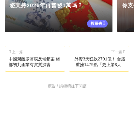
您支持2026年再普發1萬嗎？
你支
投票去
上一篇
下一篇
中國聚醯胺薄膜反傾銷案 經
外資3天狂砍2791億！ 台股
部初判產業有實質損害
重挫1479點「史上第6大」
網驚：是誰在接刀
廣告 / 請繼續往下閱讀