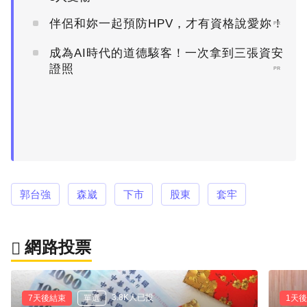
伴侶和妳一起預防HPV，才有資格說愛妳！
PR
成為AI時代的道德駭客！一次拿到三張資安
證照
PR
郭台強
森崴
下市
股東
套牢
網路投票
3.8K人已投
7天後結束
單選
1天