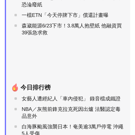
恐淪廢紙
一檔ETN「今天停牌下市」償還計畫曝
森崴能源6/23下市！3.8萬人抱壁紙 他融資買
39張急求救
今日排行榜
女藝人遭經紀人「車內侵犯」 錄音檔成鐵證
NBA／灰熊前鋒克拉克死因出爐 法醫認定毒
品意外
白海豚颱風強襲日本！奄美逾3萬戶停電 沖繩
5人受傷