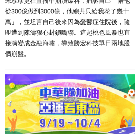
宋珍珍更在直播中崩潰爆料，痛訴自己「陪他
從300億做到3000億，他總共只給我花了幾十
萬」，並坦言自己後來因為憂鬱症住院後，隨
即遭到陳濤狠心封鎖斷聯。這起桃色風暴也直
接演變成金融海嘯，導致勝宏科技單日兩地股
價崩盤。