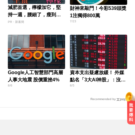
減肥首選，檸檬加它，堅
財神來敲門！今彩539頭獎
持一週，腰細了，瘦到你
1注獨得800萬
懷疑人生
7/23
PR・新素簡
Google人工智慧部門高層
資本支出疑慮放緩！ 外媒
人事大地震 股價重挫4%
點名「3大AI神股」：沒它
8/6
8/5
不行
Recommended by
金牌員工轉投李多慧！剪輯師突暴
紅狂接20業配 Joeman 認：我也會