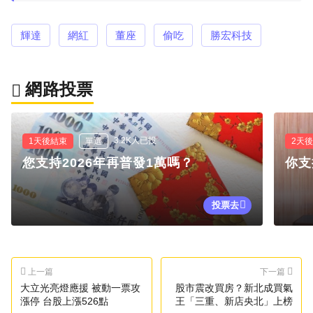
輝達
網紅
董座
偷吃
勝宏科技
網路投票
3.2K人已投
1天後結束
單選
2天
您支持2026年再普發1萬嗎？
你支
投票去
上一篇
下一篇
大立光亮燈應援 被動一票攻
股市震改買房？新北成買氣
漲停 台股上漲526點
王「三重、新店央北」上榜