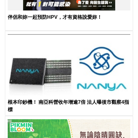
伴侶和妳一起預防HPV，才有資格說愛妳！
根本印鈔機！ 南亞科營收年增逾7倍 法人曝後市觀察4指
標
PR