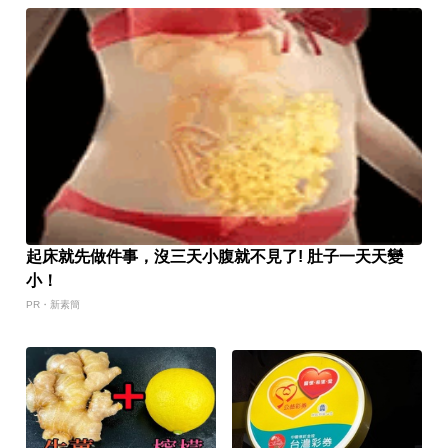
起床就先做件事，沒三天小腹就不見了! 肚子一天天變
小！
PR・新素簡