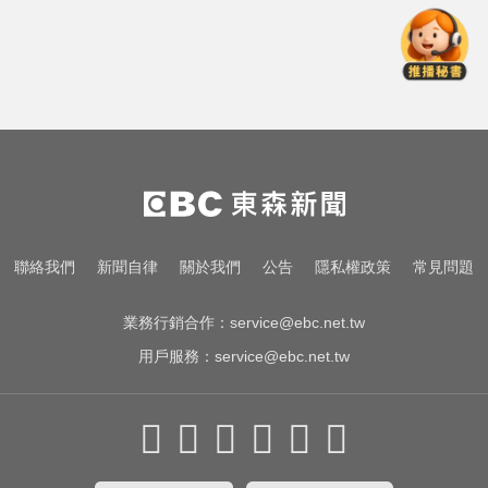
想離職
醫起看／瘦瘦針不只幫助減重！台
大研究：罹癌風險下降4成
行動網路降速演練將登場 8/7透過災
防訊息預告
金牌員工轉投李多慧！剪輯師突暴
紅狂接20業配 Joeman 認：我也會
想離職
醫起看／瘦瘦針不只幫助減重！台
聯絡我們
新聞自律
關於我們
公告
隱私權政策
常見問題
大研究：罹癌風險下降4成
業務行銷合作：
service@ebc.net.tw
用戶服務：
service@ebc.net.tw