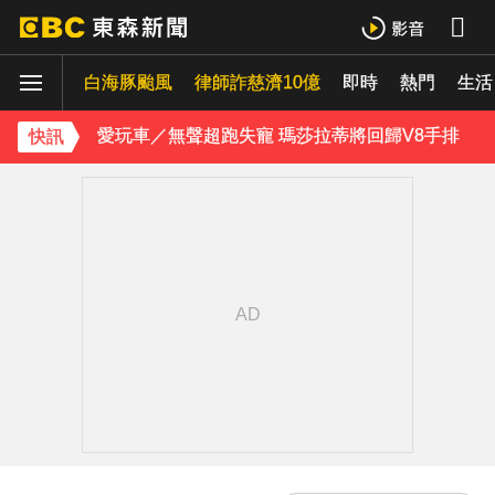
喉嚨痛別輕忽！醫揭口咽癌4警訊 不菸不酒也可能中招
白海豚颱風
律師詐慈濟10億
即時
熱門
生活
愛玩車／無聲超跑失寵 瑪莎拉蒂將回歸V8手排
快訊
《理財達人秀》X 安聯投信免費講座報名中！搶先卡位 2027
埃及知名女星涉販毒！ 遭「判死刑」震撼社會
下載東森App，隨時掌握天下大小事！
獨家／碰碰碰！「伍萬、六筒、八條」從天降 險砸路過民眾