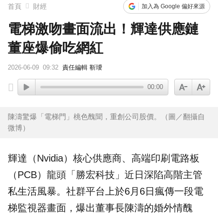
首頁
財經
加入為 Google 偏好來源
電梯激吻畫面流出！輝達供應鏈
董座爆偷吃網紅
2026-06-09
09:32
責任編輯 靳璦
00:00
陳濤驚爆「電梯門」桃色醜聞，重創公司股價。（圖／翻攝自
微博）
輝達
（Nvidia）核心供應商、高端印刷電路板
（PCB）龍頭「
勝宏科技
」近日深陷高階主管
私生活風暴。社群平台上於6月6日瘋傳一段電
梯監視器畫面，爆出董事長陳濤的婚外情醜