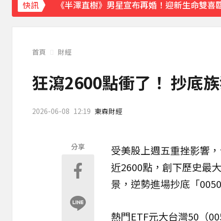
《半澤直樹》男星宣布再婚！迎新生命雙喜
快訊
涉製毒、跨國販毒！埃及女星被判死刑
37
美國抗癌網紅拒安寧！家屬證實死訊 得年26
首頁
財經
寬魚營收衰退 「點名王心凌、楊丞琳」網笑
狂瀉2600點衝了！ 抄底
家長曝「小S私下為人」徹底改觀 網友洗版
2026-06-08
12:19
東森財經
下載東森App，隨時掌握天下大小事！
神秘！ 「隱形部隊」藏河濱公園 藏身草坪難
分享
受美股上週五重挫影響，
近2600點，創下歷史
景，逆勢進場抄底「
005
熱門
ETF
元大台灣50（0