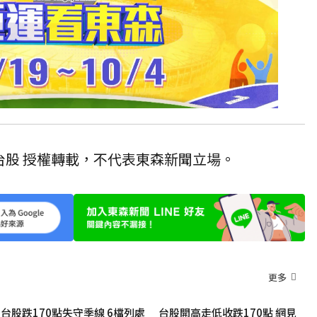
台股 授權轉載，不代表東森新聞立場。
更多
台股跌170點失守季線 6檔列處
台股開高走低收跌170點 網見