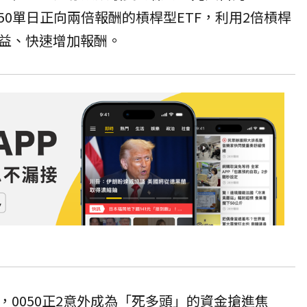
0050單日正向兩倍報酬的槓桿型ETF，利用2倍槓桿
益、快速增加報酬。
，
0050正2
意外成為「死多頭」的資金搶進焦