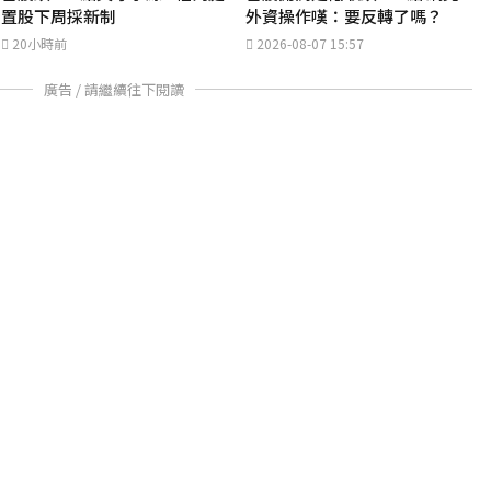
置股下周採新制
外資操作嘆：要反轉了嗎？
20小時前
2026-08-07 15:57
廣告 / 請繼續往下閱讀