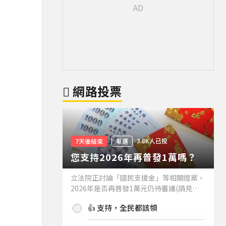
網路投票
3.8K人已投
7天後結束
單選
您支持2026年再普發1萬嗎？
立法院正討論「國民支援金」等相關提案，
2026年是否再普發1萬元仍待審議(請見下
方新聞)。如果2026年再普發1萬元，你支
👍 支持，全民都該領
持嗎？