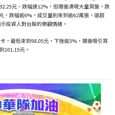
2.25元、跌幅達12%，但隨後湧現大量買盤，跌
8元，跌幅逾6%，成交量則來到逾62萬張，遠超
，顯示投資人對台股的樂觀情緒。
關卡，最低來到98.05元，下挫逾5%，隨後吸引買
01.15元。