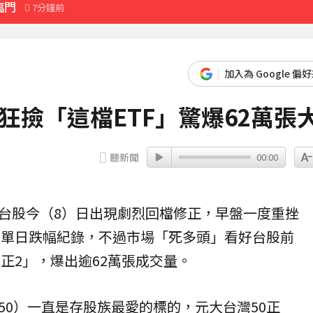
臨門
7分鐘前
分鐘前
歲
45分鐘前
加入為 Google 偏
翻：太誠實
族狂撿「這檔ETF」驚爆62萬張
認證
聽新聞
00:00
察覺
18分鐘前
台股
今（8）日出現劇烈回檔修正，早盤一度重挫
最大單日跌幅紀錄，不過市場「死多頭」看好台股前
0
正2」，爆出逾62萬張成交量。
050）一直是存股族最愛的標的，元大台灣50正