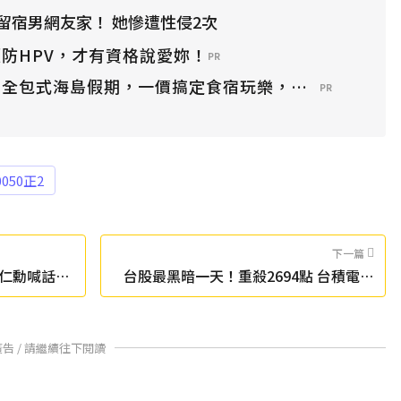
留宿男網友家！ 她慘遭性侵2次
防HPV，才有資格說愛妳！
PR
？全包式海島假期，一價搞定食宿玩樂，省錢更省心！
PR
0050正2
下一篇
仁勳喊話：
台股最黑暗一天！重殺2694點 台積電跌
135元
廣告 / 請繼續往下閱讀