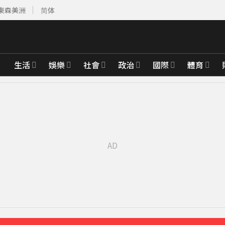
東森美洲
简体
生活
娛樂
社會
政治
國際
體育
察覺
18分鐘前
前
」 消防員急救援
43分鐘前
先卡位 2027