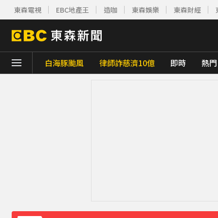
東森電視
EBC地產王
造咖
東森娛樂
東森財經
白海豚颱風
律師詐慈濟10億
即時
熱門
下載東森App，隨時掌握天下大小事！
神秘！ 「隱形部隊」藏河濱公園 藏身草坪難
傳石崇良請辭 行政院：無相關討論
31分鐘
父親節驚傳民宅大火！2孩童逃出「毛孩受困
《理財達人秀》X 安聯投信免費講座報名中！搶