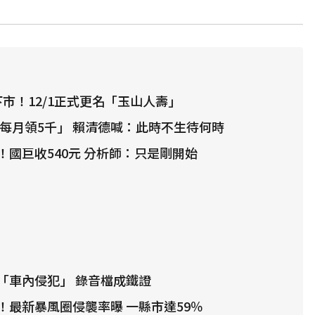
下市！12/1正式更名「玉山人壽」
「每月領5千」 賴清德喊：此時不生待何時
！國巨收540元 分析師：只是剛開始
「車內侵犯」 錄音檔成鐵證
！最新暴風圈侵襲率曝 一縣市達59％