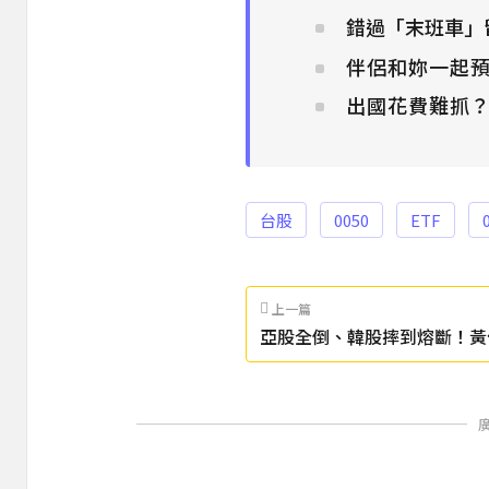
錯過「末班車」
伴侶和妳一起預
出國花費難抓
台股
0050
ETF
上一篇
亞股全倒、韓股摔到熔斷！黃
現在是低接好時機