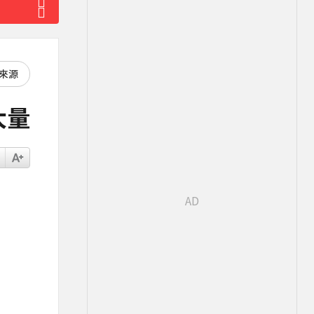
好來源
大量