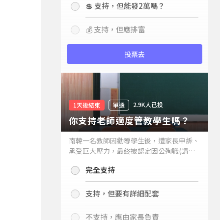
💲 支持，但能發2萬嗎？
💰 支持，但應排富
投票去
2.9K人已投
1天後結束
單選
你支持老師適度管教學生嗎？
南韓一名教師因勸導學生後，遭家長申訴、
承受巨大壓力，最終被認定因公殉職(請見
下列新聞)，引發外界關注教師教權。請問
完全支持
你支持老師適度管教學生嗎？
支持，但要有詳細配套
不支持，應由家長負責