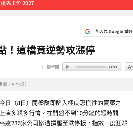
先卡位 2027
加入為 Google 偏
0點！這檔竟逆勢攻漲停
聽新聞
00:00
意圖／AI生成）
今日（8日）開盤隨即陷入極度恐慌性的賣壓之
上演多殺多行情。在開盤不到10分鐘的短時間
高達236家公司慘遭摜壓至跌停板，指數一度狂殺