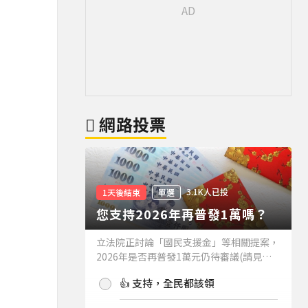
網路投票
3.1K人已投
1天後結束
單選
您支持2026年再普發1萬嗎？
立法院正討論「國民支援金」等相關提案，
2026年是否再普發1萬元仍待審議(請見下
方新聞)。如果2026年再普發1萬元，你支
👍 支持，全民都該領
持嗎？