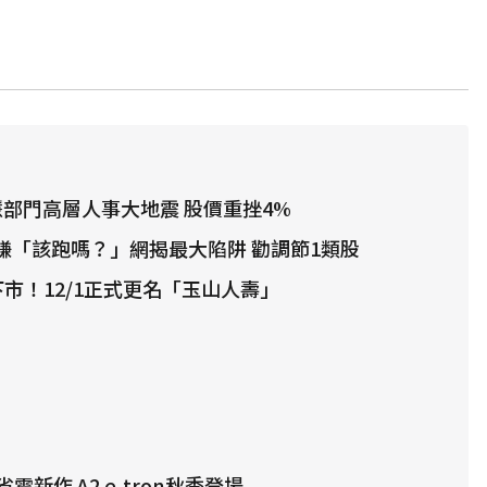
智慧部門高層人事大地震 股價重挫4%
全賺「該跑嗎？」網揭最大陷阱 勸調節1類股
下市！12/1正式更名「玉山人壽」
新作 A2 e-tron秋季登場