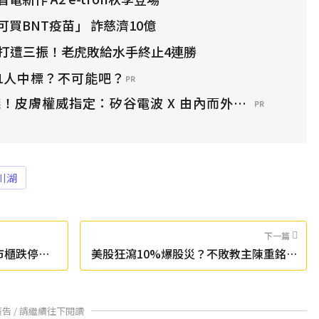
買BNT疫苗」 詐慈濟10億
代打遭三振！老虎敗給水手終止4連勝
1人中標？不可能吧？
PR
！皮膚權威指定：矽谷電波 X 由內而外養出逆齡好膚
PR
川湖
下一篇
上市櫃跌停逾
美股狂瀉10%爆股災？不敗教主陳重銘曝
4心法
廣告 / 請繼續往下閱讀