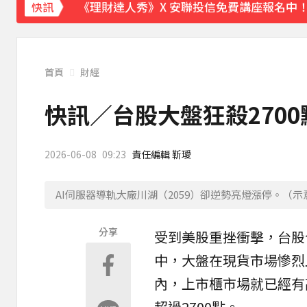
《理財達人秀》X 安聯投信免費講座報名中！搶
快訊
首頁
財經
快訊／台股大盤狂殺270
2026-06-08
09:23
責任編輯 靳璦
AI伺服器導軌大廠川湖（2059）卻逆勢亮燈漲停。（示
分享
受到美股重挫衝擊，
台股
中，
大盤
在現貨市場慘烈
內，上市櫃市場就已經有
超過2700點。