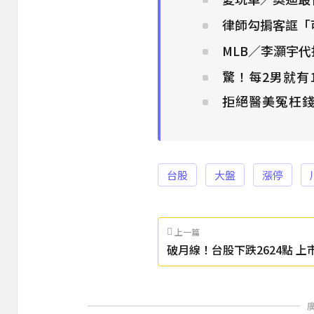
律師勾掮客誆「可
MLB／李灝宇
驚！每2男就有
拒絕醫美冤枉錢
台股
大盤
漲停
上一篇
破月線！台股下跌2624點 
300家