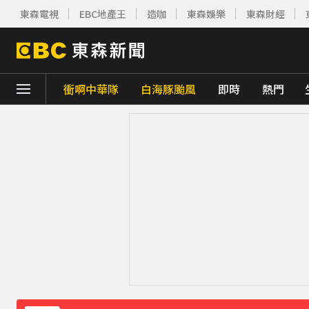
東森電視
EBC地產王
造咖
東森娛樂
東森財經
衝啊中華隊
白海豚颱風
即時
熱門
下載東森App，隨時掌握天下大小事！
《理財達人秀》X 安聯投信免費講座報名中！搶
下載東森App，隨時掌握天下大小事！