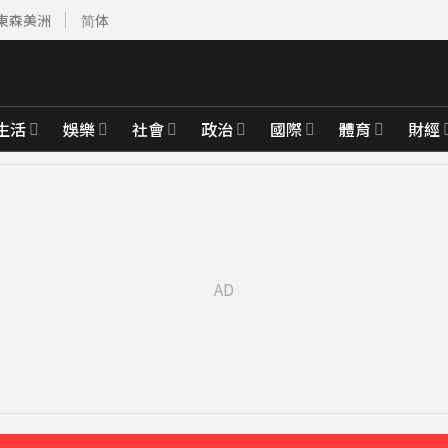
東森美洲
简体
生活
娛樂
社會
政治
國際
體育
財經
先卡位 2027