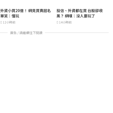
外資小買20億！ 網見買賣超名
投信、外資都在買 台股卻收
單笑：懂玩
黑？ 網嘆：沒人要玩了
12小時前
14小時前
廣告 / 請繼續往下閱讀