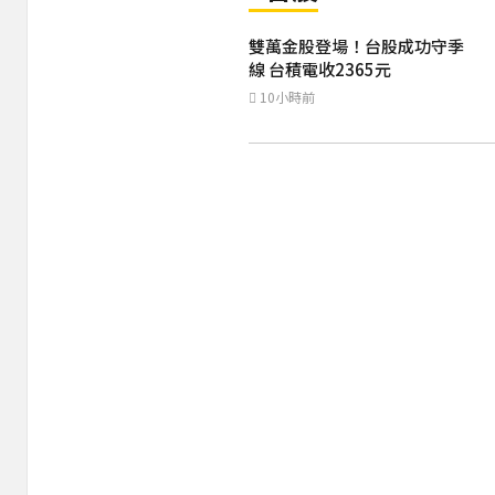
雙萬金股登場！台股成功守季
線 台積電收2365元
10小時前