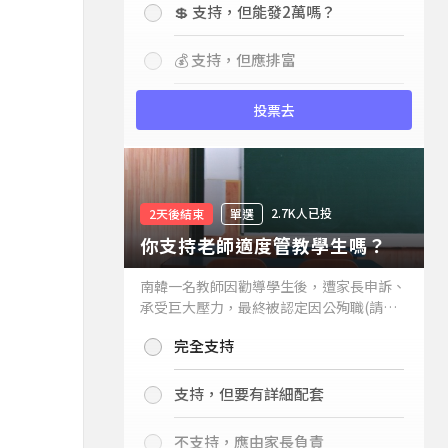
💲 支持，但能發2萬嗎？
💰 支持，但應排富
投票去
2.7K人已投
2天後結束
單選
你支持老師適度管教學生嗎？
南韓一名教師因勸導學生後，遭家長申訴、
承受巨大壓力，最終被認定因公殉職(請見
下列新聞)，引發外界關注教師教權。請問
完全支持
你支持老師適度管教學生嗎？
支持，但要有詳細配套
不支持，應由家長負責