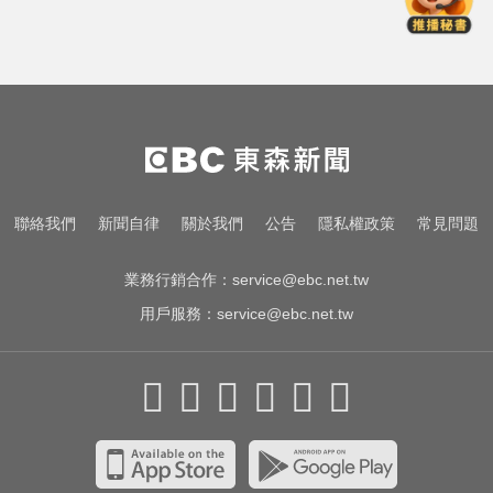
身亡
MLB／李灝宇代打遭三振！老虎敗
給水手終止4連勝
新北人妻曬內褲被沾「嘉明」！竟
是老公爺爺帶回房磨蹭 氣炸提告
加拿大2飛機空中相撞！ 1人墜池塘
聯絡我們
新聞自律
關於我們
公告
隱私權政策
常見問題
身亡
業務行銷合作：
service@ebc.net.tw
用戶服務：
service@ebc.net.tw