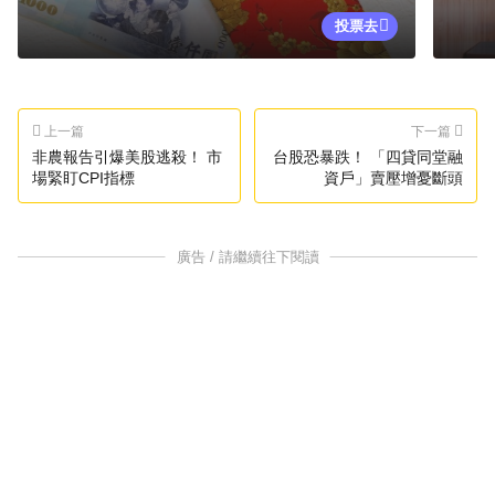
投票去
上一篇
下一篇
非農報告引爆美股逃殺！ 市
台股恐暴跌！ 「四貸同堂融
場緊盯CPI指標
資戶」賣壓增憂斷頭
廣告 / 請繼續往下閱讀