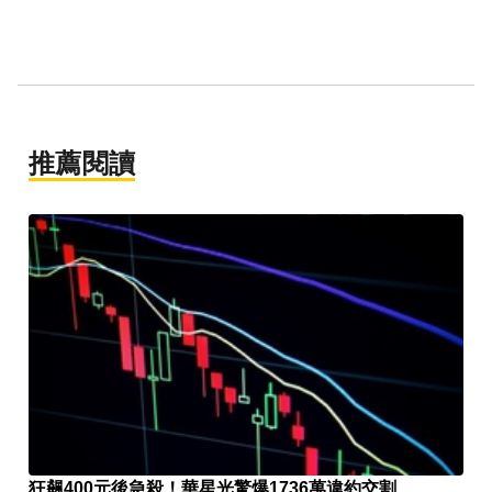
推薦閱讀
狂飆400元後急殺！華星光驚爆1736萬違約交割