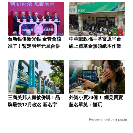
台新銀併新光銀 金管會核
中華郵政攜手基富通平台
准了！暫定明年元旦合併
線上買基金無須紙本作業
三商美邦人壽被併購！品
外資小買20億！ 網見買賣
牌最快12月改名 新名字曝
超名單笑：懂玩
光
Recommended by