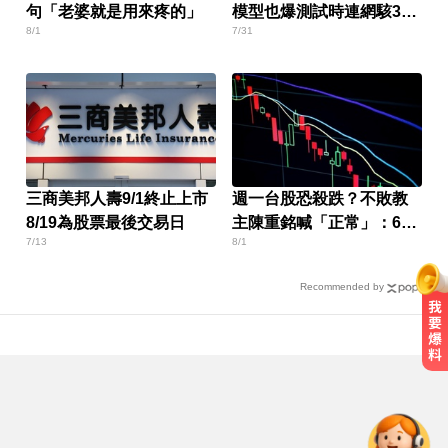
句「老婆就是用來疼的」
模型也爆測試時連網駭3公
8/1
7/31
司
三商美邦人壽9/1終止上市
週一台股恐殺跌？不敗教
8/19為股票最後交易日
主陳重銘喊「正常」：6檔
7/13
8/1
撿便宜
Recommended by
新北人妻曬內褲被沾「嘉明」！竟
是老公爺爺帶回房磨蹭 氣炸提告
加拿大2飛機空中相撞！ 1人墜池塘