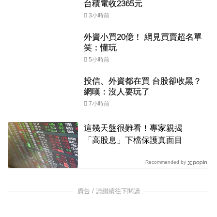
台積電收2365元
3小時前
外資小買20億！ 網見買賣超名單
笑：懂玩
5小時前
投信、外資都在買 台股卻收黑？
網嘆：沒人要玩了
7小時前
這幾天盤很難看！專家親揭
「高股息」下檔保護真面目
Recommended by
廣告 / 請繼續往下閱讀