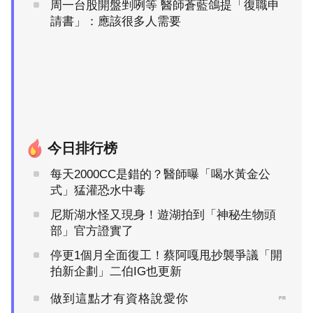
周一台股開盤剉咧等 醫師蒼藍鴿提「復職申
請書」：應該很多人需要
今日排行榜
每天2000CC是錯的？醫師曝「喝水黃金公
式」猛灌恐水中毒
尼斯湖水怪又現身！遊湖拍到「神秘生物頭
部」官方證實了
停更1個月全面復工！蔡阿嘎甩抄襲爭議「開
拍新企劃」二伯IG也更新
做到這點才有資格說愛你
PR