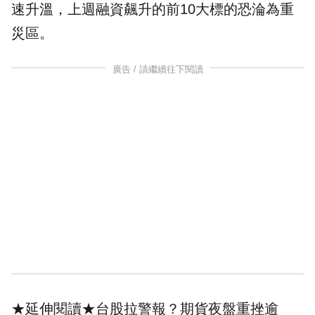
速升溫，上週
融資
飆升的前10大標的恐淪為重
災區。
廣告 / 請繼續往下閱讀
★延伸閱讀★
台股拉警報？期貨夜盤重挫逾