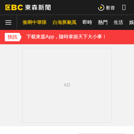
王彩樺現身味全龍開球！鬆口「最後一次調整」哽咽憶亡母吐心聲
衝啊中華隊
下載東森App，隨時掌握天下大小事！
白海豚颱風
即時
熱門
生活
娛
今彩539開出3注800萬！威力彩頭獎、貳獎雙雙槓龜
快訊