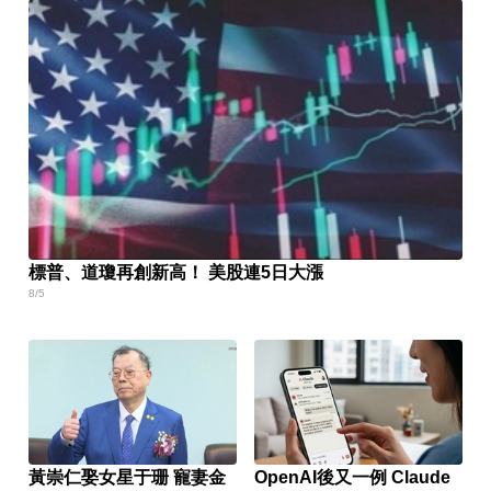
標普、道瓊再創新高！ 美股連5日大漲
8/5
黃崇仁娶女星于珊 寵妻金
OpenAI後又一例 Claude