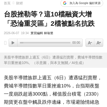
首頁
財經
加入為 Google 偏好來源
台股挫勒等？這10檔融資大增
「恐淪重災區」2檔被點名抗跌
2026-06-07
19:34
實習編輯 林瑜䇹
00:00
美股半導體族群上週五（6日）遭遇猛烈賣壓，費城半導體指數
單日重挫逾10%。（示意圖，與本文無關／AI生成）
美股
半導體族群上週五（6日）遭遇猛烈賣壓，
費城半導體指數單日重挫逾10%，台指期夜盤
一度崩跌超過3000點，權值股台積電（2330）
期貨更在盤中觸及跌停邊緣，市場避險情緒急