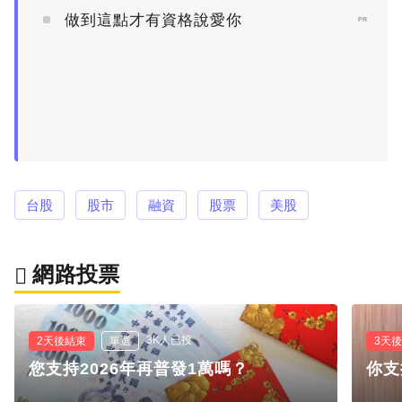
做到這點才有資格說愛你
PR
台股
股市
融資
股票
美股
網路投票
3K人已投
2天後結束
單選
3天
您支持2026年再普發1萬嗎？
你支