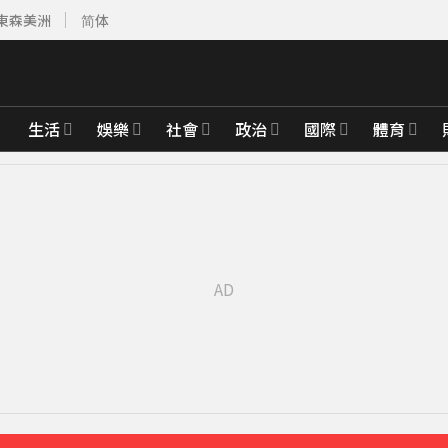
東森美洲
简体
生活
娛樂
社會
政治
國際
體育
先卡位 2027