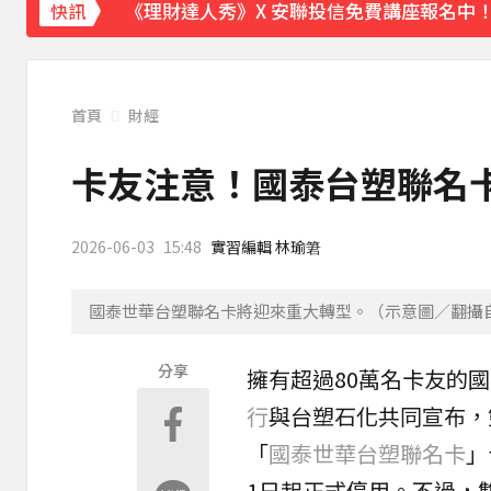
《理財達人秀》X 安聯投信免費講座報名中！搶
快訊
首頁
財經
卡友注意！國泰台塑聯名
2026-06-03
15:48
實習編輯 林瑜䇹
國泰世華台塑聯名卡將迎來重大轉型。（示意圖／翻攝自p
分享
擁有超過80萬名卡友的
國
行
與台塑石化共同宣布，
「
國泰世華台塑聯名卡
」
1日起正式停用。不過，