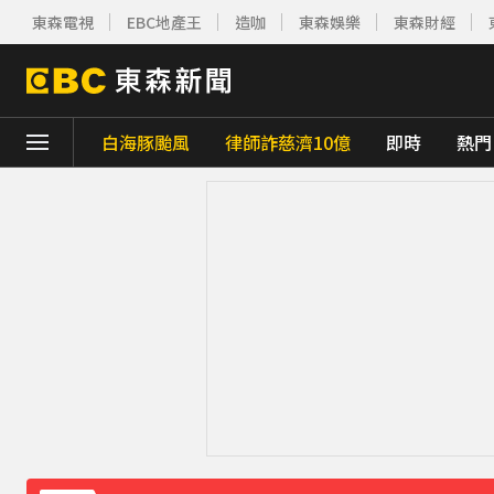
東森電視
EBC地產王
造咖
東森娛樂
東森財經
白海豚颱風
律師詐慈濟10億
即時
熱門
下載東森App，隨時掌握天下大小事！
《理財達人秀》X 安聯投信免費講座報名中！搶
下載東森App，隨時掌握天下大小事！