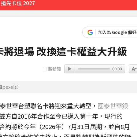
先卡位 2027
加入為 Google 偏
卡將退場 改換這卡權益大升級
聽新聞
00:00
exels）
泰世華
台塑
聯名卡
將迎來重大轉型，
國泰世華銀
雙方自2016年合作至今已邁入第十年，現行的
合約將於今年（2026年）7月31日屆期，並自8月
雙方策略合作並未終止，而是將轉型為新型態的聯