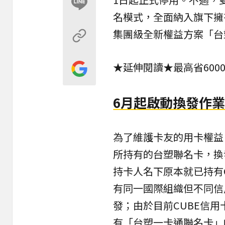
名模式，全面納入旗下擁有
集團級全新
權益
方案「台
★延伸閱讀★
最高省60
6月起啟動換發作
為了維護卡友的用卡權益
所持有的台塑聯名卡，換
持卡人名下原本就已持有
有同一國際組織但不同信
發；由於目前CUBE信用
有「台塑一卡通聯名卡」