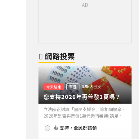
網路投票
3.5K人已投
今天結束
單選
您支持2026年再普發1萬嗎？
立法院正討論「國民支援金」等相關提案，
2026年是否再普發1萬元仍待審議(請見下
方新聞)。如果2026年再普發1萬元，你支
👍 支持，全民都該領
持嗎？