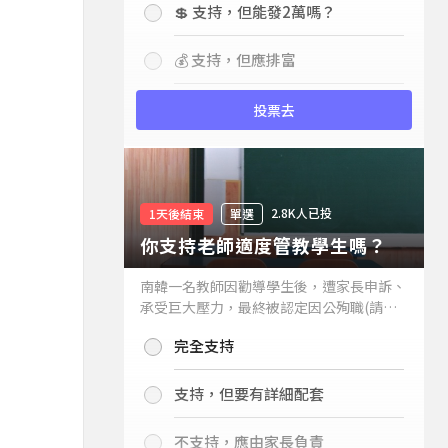
💲 支持，但能發2萬嗎？
💰 支持，但應排富
投票去
2.8K人已投
1天後結束
單選
你支持老師適度管教學生嗎？
南韓一名教師因勸導學生後，遭家長申訴、
承受巨大壓力，最終被認定因公殉職(請見
下列新聞)，引發外界關注教師教權。請問
完全支持
你支持老師適度管教學生嗎？
支持，但要有詳細配套
不支持，應由家長負責