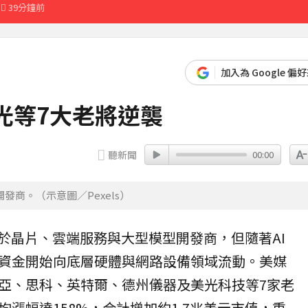
39分鐘前
先卡位 2027
加入為 Google 偏
00%關稅
美光等7大老將逆襲
8分鐘前
聽新聞
00:00
商。（示意圖／Pexels）
於
晶片
、雲端服務與大型模型開發商，但隨著AI
資金開始向底層硬體與網路設備領域流動。美媒
亞
、思科、英特爾、德州儀器及美光科技等7家老
漲幅達158%，合計增加約1.7兆美元市值，重