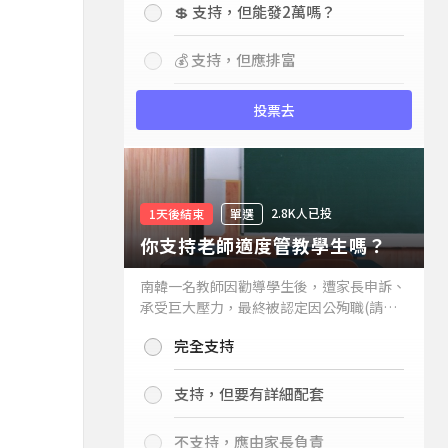
💲 支持，但能發2萬嗎？
💰 支持，但應排富
投票去
2.8K人已投
1天後結束
單選
你支持老師適度管教學生嗎？
南韓一名教師因勸導學生後，遭家長申訴、
承受巨大壓力，最終被認定因公殉職(請見
下列新聞)，引發外界關注教師教權。請問
完全支持
你支持老師適度管教學生嗎？
支持，但要有詳細配套
不支持，應由家長負責