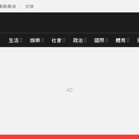
東森美洲
简体
生活
娛樂
社會
政治
國際
體育
00%關稅
8分鐘前
館聊天
22分鐘前
天 道奇吞7連敗
25分鐘前