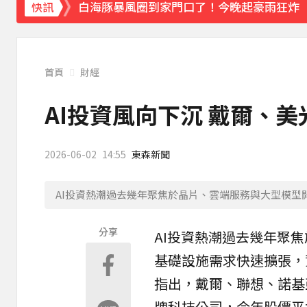
白海豚暴風圈到家門口了！今晚起豪雨狂炸
快訊
《理財達人秀》X 安聯投信免費講座報名中！搶
下載東森App，隨時掌握天下大小事！
首頁
財經
美參院通過對俄制裁案 川普可課俄商品最高5
AI投資風向下沉 戴爾、
2026-06-02
14:55
東森新聞
AI投資熱潮過去幾年聚焦於晶片、雲端服務與大型模型開發
分享
AI
投資
熱潮過去幾年聚焦
基礎設施需求快速擴張，
指出，戴爾、
聯想
、
諾基
牌科技公司，今年股價平均