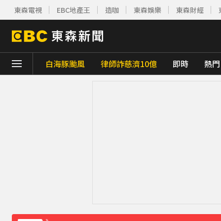
東森電視
EBC地產王
造咖
東森娛樂
東森財經
白海豚颱風
律師詐慈濟10億
即時
熱門
下載東森App，隨時掌握天下大小事！
美參院通過對俄制裁案 川普可課俄商品最高5
最痛父親節！媳婦慘死公公刀下 父夜赴殯儀
MLB／22億終結者遭再見轟！朗希6局好投問