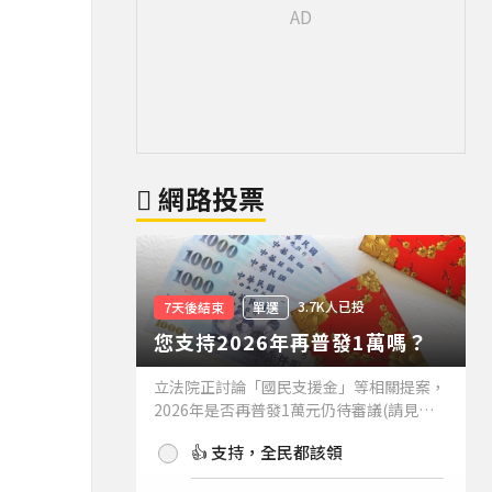
網路投票
3.7K人已投
7天後結束
單選
您支持2026年再普發1萬嗎？
立法院正討論「國民支援金」等相關提案，
2026年是否再普發1萬元仍待審議(請見下
方新聞)。如果2026年再普發1萬元，你支
👍 支持，全民都該領
持嗎？