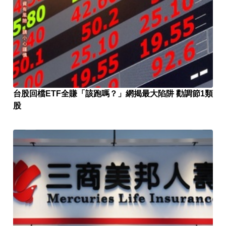
台股回檔ETF全賺「該跑嗎？」網揭最大陷阱 勸調節1類
股