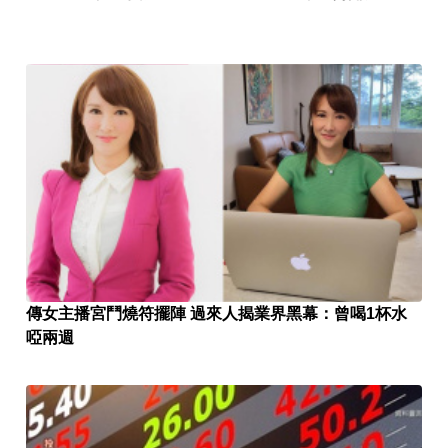
傳女主播宮鬥燒符擺陣 過來人揭業界黑幕：曾喝1杯水
啞兩週