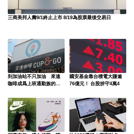
三商美邦人壽9/1終止上市 8/19為股票最後交易日
PR
到加油站不只加油 來速
國安基金靠台積電大賺逾
咖啡成爲上班通勤族的新
76億元！ 台股拚守4萬4
選擇
PR