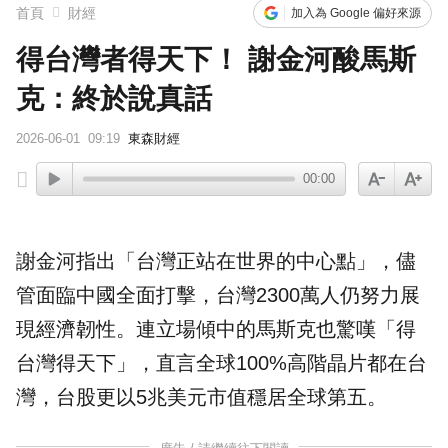
首頁
財經
加入為 Google 偏好來源
得台灣者得天下！ 謝金河酸馬斯
克：終於說真話
2026-06-01
09:19
東森財經
00:00
謝金河
指出「
台灣
正站在世界的中心點」，儘
管面臨中國全面打擊，台灣2300萬人仍努力展
現經濟韌性。連立場傾中的
馬斯克
也驚嘆「得
台灣得天下」，直言全球100%高階晶片都在台
灣，
台股
更以5兆美元
市值
穩居全球第五。