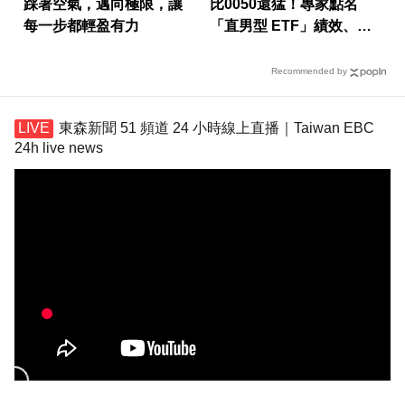
踩著空氣，邁向極限，讓
比0050還猛！專家點名
每一步都輕盈有力
「直男型 ETF」績效、抗
跌一次勝出
Recommended by
東森新聞 51 頻道 24 小時線上直播｜Taiwan EBC
24h live news