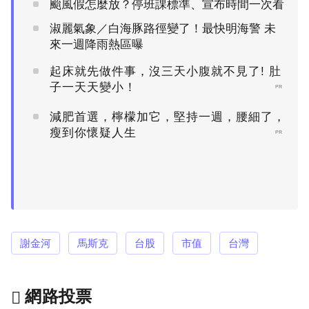
颱風假怎麼放？停班課標準、宣布時間一次看
淑麗氣象／白海豚路徑變了！最快明海警 未
來一週降雨熱區曝
起床就先做件事，沒三天小腹就不見了! 肚
子一天天變小！
PR
減肥首選，檸檬加它，堅持一週，腰細了，
瘦到你懷疑人生
PR
謝金河
馬斯克
台股
市值
台灣
網路投票