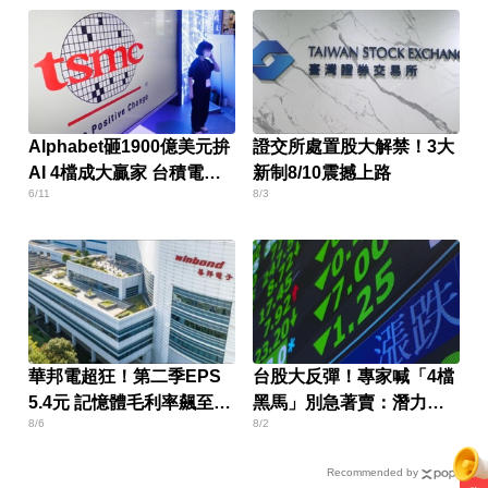
Alphabet砸1900億美元拚
證交所處置股大解禁！3大
AI 4檔成大贏家 台積電也
新制8/10震撼上路
6/11
8/3
入列
華邦電超狂！第二季EPS
台股大反彈！專家喊「4檔
5.4元 記憶體毛利率飆至
黑馬」別急著賣：潛力已
8/6
8/2
70.3%
浮現
Recommended by