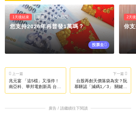
3.1K人已投
1天後結束
單選
2天
您支持2026年再普發1萬嗎？
你支
投票去
上一篇
下一篇
兆元宴 「這5檔」又漲停！
台股再創天價落袋為安？阮
南亞科、華邦電創新高 台股
慕驊認「減碼1／3」 關鍵原
衝破45000
因曝光
廣告 / 請繼續往下閱讀