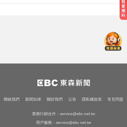
加拿大2飛機空中相撞！ 1人墜池塘
身亡
白海豚來襲又有「颱風整備假」？
蔣：六日恐有豪雨
愛玩車／帕加尼螺絲超貴 可買保時
捷
加拿大2飛機空中相撞！ 1人墜池塘
身亡
白海豚來襲又有「颱風整備假」？
聯絡我們
新聞自律
關於我們
公告
隱私權政策
常見問題
蔣：六日恐有豪雨
業務行銷合作：
service@ebc.net.tw
用戶服務：
service@ebc.net.tw