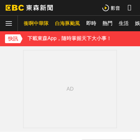
《理財達人秀》X 安聯投信免費講座報名中！搶先卡位 2027
衝啊中華隊
下載東森App，隨時掌握天下大小事！
白海豚颱風
即時
熱門
生活
娛
《理財達人秀》X 安聯投信免費講座報名中！搶先卡位 2027
快訊