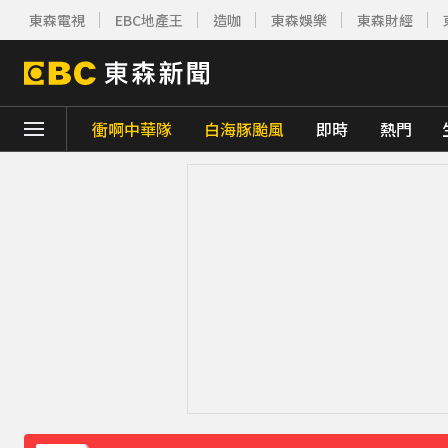
東森電視
EBC地產王
造咖
東森娛樂
東森財經
衝啊中華隊
白海豚颱風
即時
熱門
下載東森App，隨時掌握天下大小事！
南部今演習不降速！今早10點手機狂響 違者
《理財達人秀》X 安聯投信免費講座報名中！搶