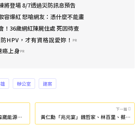
將登場 8/7透過災防訊息預告
妝容爆紅 怒嗆網友：憑什麼不能畫
會！36歲網紅陳屍住處 死因待查
防HPV，才有資格說愛妳！
PR
速癌上身
PR
高雄
辦公室
建案
下一篇
森崴能源延
黃仁勳「兆元宴」魏哲家、林百里、蔡力
行皆現身