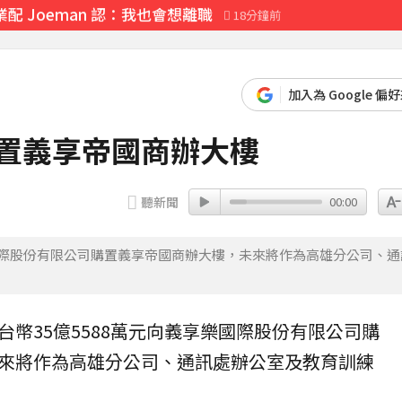
 Joeman 認：我也會想離職
18分鐘前
最高罰15萬
加入為 Google 偏
13分鐘前
購置義享帝國商辦大樓
聽新聞
00:00
樂國際股份有限公司購置義享帝國商辦大樓，未來將作為高雄分公司、通
台幣35億5588萬元向義享樂國際股份有限公司購
來將作為
高雄
分公司、通訊處
辦公室
及教育訓練