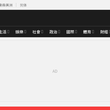
東森美洲
简体
生活
娛樂
社會
政治
國際
體育
財經
最高罰15萬
13分鐘前
先卡位 2027