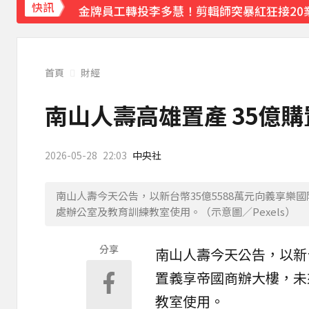
金牌員工轉投李多慧！剪輯師突暴紅狂接20業配
快訊
下載東森App，隨時掌握天下大小事！
南部今演習不降速！今早10點手機狂響 違者
首頁
財經
南山人壽高雄置產 35億
2026-05-28
22:03
中央社
南山人壽今天公告，以新台幣35億5588萬元向義享
處辦公室及教育訓練教室使用。（示意圖／Pexels）
分享
南山人壽
今天公告，以新
置義享帝國商辦大樓，未
教室使用。