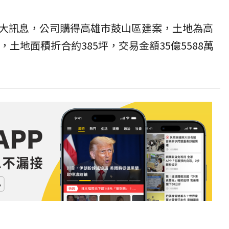
大訊息
，公司購得高雄市鼓山區
建案
，土地為高
，土地面積折合約385坪，交易金額35億5588萬