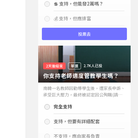
💲 支持，但能發2萬嗎？
💰 支持，但應排富
投票去
2.7K人已投
2天後結束
單選
你支持老師適度管教學生嗎？
南韓一名教師因勸導學生後，遭家長申訴、
承受巨大壓力，最終被認定因公殉職(請見
下列新聞)，引發外界關注教師教權。請問
完全支持
你支持老師適度管教學生嗎？
支持，但要有詳細配套
不支持，應由家長負責