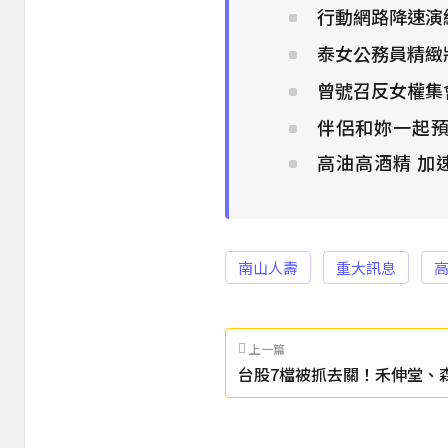
行動網路降速演練
泰女公務員精緻
曾號召反女權集
伴侶和妳一起預
高油高酒精 加
南山人壽
重大訊息
上一篇
台股7檔被抓去關！禾伸堂、
長處置至6/11