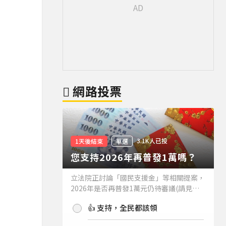
網路投票
3.1K人已投
1天後結束
單選
您支持2026年再普發1萬嗎？
立法院正討論「國民支援金」等相關提案，
2026年是否再普發1萬元仍待審議(請見下
方新聞)。如果2026年再普發1萬元，你支
👍 支持，全民都該領
持嗎？