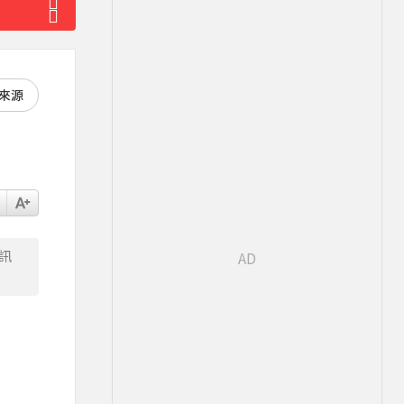
好來源
訊