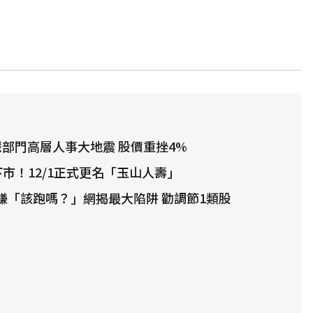
智慧部門高層人事大地震 股價重挫4%
下市！12/1正式更名「玉山人壽」
全賺「該跑嗎？」網揭最大陷阱 勸調節1類股