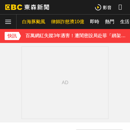
下載東森App，隨時掌握天下大小事！
白海豚颱風
律師詐慈濟10億
即時
熱門
生活
百萬網紅失蹤3年遇害！遭閨密設局赴菲「綁架撕票」千萬贖金救不回
派助理颱風天護植栽！愛莉莎莎挨轟「命不如植物」反擊：不會被吹出去
快訊
下載東森App，隨時掌握天下大小事！
百萬網紅失蹤3年遇害！遭閨密設局赴菲「綁架撕票」千萬贖金救不回