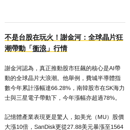
不是台股在玩火！謝金河：全球晶片狂
潮帶動「
衝浪
」行情
謝金河認為，真正推動股市狂飆的核心是AI帶
動的全球晶片大浪潮。他舉例，費城半導體指
數今年累計漲幅達66.28%，南韓股市在SK海力
士與三星電子帶動下，今年漲幅亦超過78%。
記憶體產業表現更是驚人，如美光（MU）股價
大漲10倍，SanDisk更從27.88美元暴漲至1564