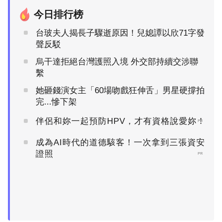
今日排行榜
台玻夫人揭長子驟逝原因！兒媳譚以欣71字發
聲反駁
烏干達拒絕台灣護照入境 外交部持續交涉聯
繫
她砸錢演女主「60場吻戲狂伸舌」男星硬撐拍
完...慘下架
伴侶和妳一起預防HPV，才有資格說愛妳！
PR
成為AI時代的道德駭客！一次拿到三張資安
證照
PR