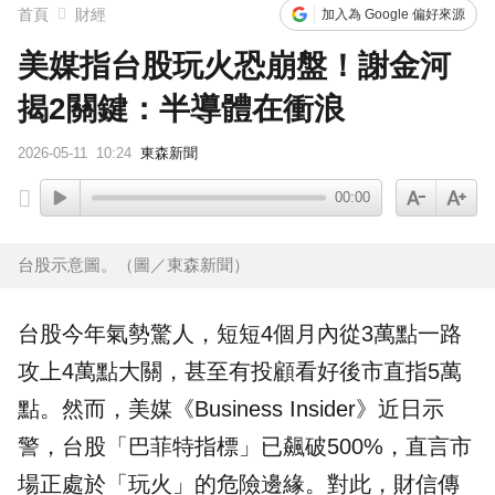
首頁
財經
加入為 Google 偏好來源
美媒指台股玩火恐崩盤！謝金河
揭2關鍵：半導體在衝浪
2026-05-11
10:24
東森新聞
00:00
台股示意圖。（圖／東森新聞）
台股
今年氣勢驚人，短短4個月內從3萬點一路
攻上4萬點大關，甚至有投顧看好後市直指5萬
點。然而，美媒《Business Insider》近日示
警，台股「巴菲特指標」已飆破500%，直言市
場正處於「
玩火
」的危險邊緣。對此，財信傳