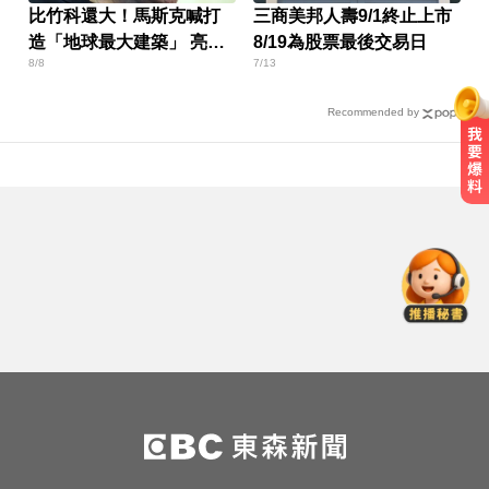
比竹科還大！馬斯克喊打
三商美邦人壽9/1終止上市
造「地球最大建築」 亮點
8/19為股票最後交易日
8/8
7/13
一次看
Recommended by
快訊／白海豚逼近！新竹縣尖石、
五峰「8校停課」
無懼白海豚風雨！企聯父親節回歸
張庭瑜、張正韋用勝利感謝老爸
南韓影帝涉毒案後近況曝！劉亞仁
親密照瘋傳 他高調示愛
快訊／白海豚逼近！新竹縣尖石、
五峰「8校停課」