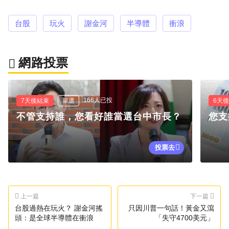
台股
玩火
謝金河
半導體
衝浪
網路投票
166人已投
7天後結束
單選
6天
不管支持誰，您看好誰當選台中市長？
您支
投票去
上一篇
下一篇
台股過熱在玩火？ 謝金河搖
只因川普一句話！黃金又瀉
頭：是全球半導體在衝浪
「失守4700美元」