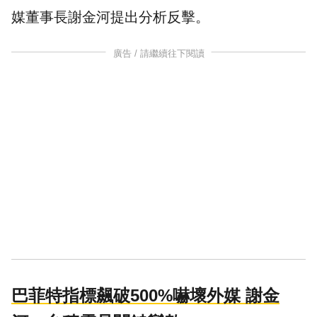
媒董事長
謝金河
提出分析反擊。
廣告 / 請繼續往下閱讀
巴菲特指標飆破500%嚇壞外媒 謝金