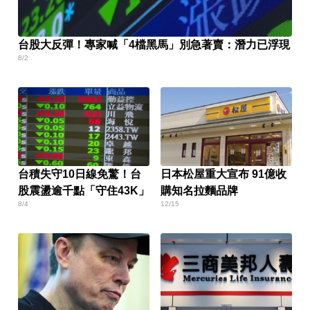
台股大反彈！專家喊「4檔黑馬」別急著賣：潛力已浮現
8/2
台積失守10日線免驚！台
日本松屋重大宣布 91億收
股震盪逾千點「守住43K」
購知名拉麵品牌
8/4
12/15