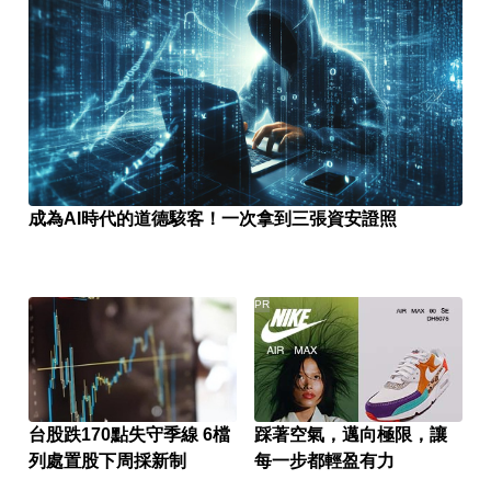
成為AI時代的道德駭客！一次拿到三張資安證照
PR
台股跌170點失守季線 6檔
踩著空氣，邁向極限，讓
列處置股下周採新制
每一步都輕盈有力