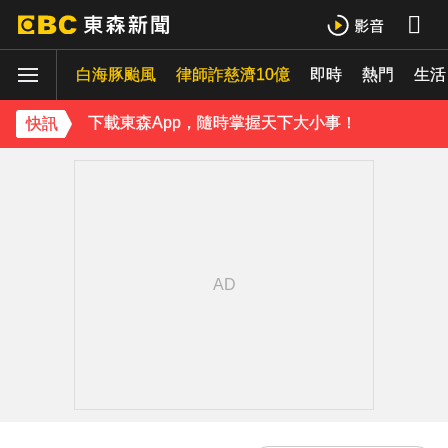
《理財達人秀》X 安聯投信免費講座報名中！搶先卡位 2027
白海豚颱風
下載東森App，隨時掌握天下大小事！
律師詐慈濟10億
即時
熱門
生活
白海豚暴風圈到家門口了！今晚起豪雨狂炸
快訊