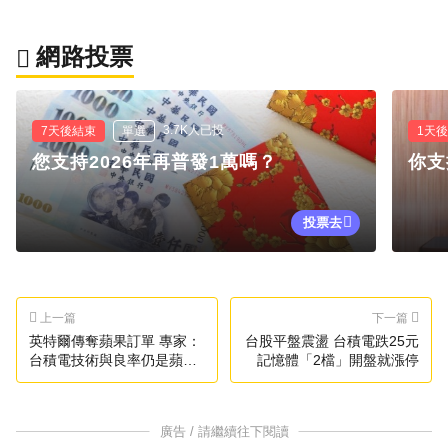
網路投票
3.7K人已投
7天後結束
單選
1天
您支持2026年再普發1萬嗎？
你支
投票去
上一篇
下一篇
英特爾傳奪蘋果訂單 專家：
台股平盤震盪 台積電跌25元
台積電技術與良率仍是蘋果
記憶體「2檔」開盤就漲停
代工首選
廣告 / 請繼續往下閱讀