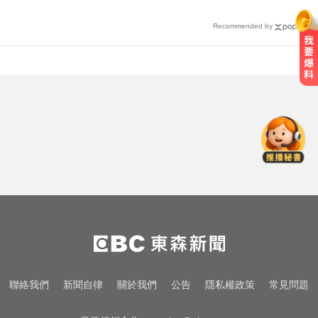
Recommended by
白海豚颱風移動變慢！專家：影響
時間拉長 北台恐迎狂風暴雨
高市議員范織欽涉收回扣遭聲押 裁
定120萬元交保
快訊／85歲老婦遭夫殺害！疑孫子
目睹嚇壞報警
白海豚颱風移動變慢！專家：影響
時間拉長 北台恐迎狂風暴雨
高市議員范織欽涉收回扣遭聲押 裁
聯絡我們
新聞自律
關於我們
公告
隱私權政策
常見問題
定120萬元交保