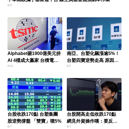
8/3
Alphabet砸1900億美元拚
南亞、台塑化飆漲逾5%！
AI 4檔成大贏家 台積電也
台塑四寶逆勢走高 原因找
6/11
8/7
入列
到了
台股收跌170點 台塑集團
台股開高走低收跌170點
股逆勢撐盤 「雙寶」噴5%
網見外資操作嘆：要反轉
8/7
8/7
了嗎？