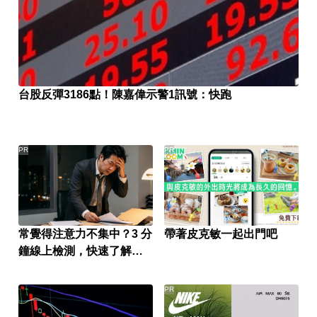
台股反彈3186點！陳嘉偉示警1訊號：快跑
PR
PR
常覺得注意力不集中？3 分
帶著皮克敏一起出門吧
鐘線上檢測，快速了解腦
力狀況
PR