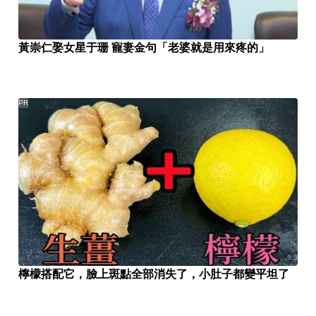
黃崇仁娶女星于珊 寵妻金句「老婆就是用來疼的」
PR
檸檬搭配它，臉上斑點全部消失了，小肚子都變平坦了