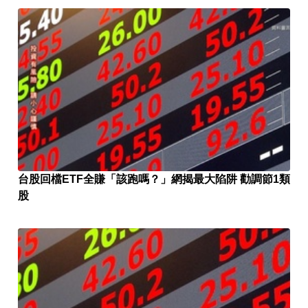
台股回檔ETF全賺「該跑嗎？」網揭最大陷阱 勸調節1類
股