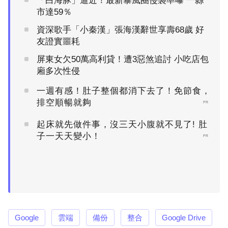
「白海豚」逼近！最新暴風圈侵襲率曝 一縣
市達59％
資深歌手「小秦漢」張海漢辭世享壽68歲 好
友證實噩耗
屏東女欠50萬高利貸！遭3惡煞追討 小吃店包
廂多次性侵
一週有感！肚子整個都消下去了！免節食，
排空順暢就夠
PR
起床就先做件事，沒三天小腹就不見了! 肚
子一天天變小！
PR
Google
雲端
備份
整合
Google Drive