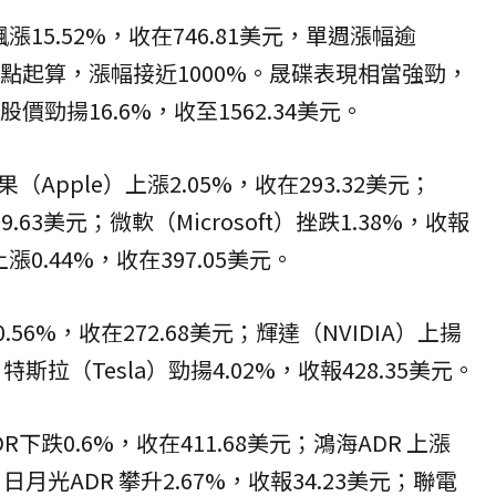
漲15.52%，收在746.81美元，單週漲幅逾
低點起算，漲幅接近1000%。晟碟表現相當強勁，
價勁揚16.6%，收至1562.34美元。
Apple）上漲2.05%，收在293.32美元；
09.63美元；微軟（Microsoft）挫跌1.38%，收報
t 上漲0.44%，收在397.05美元。
.56%，收在272.68美元；輝達（NVIDIA）上揚
；特斯拉（Tesla）勁揚4.02%，收報428.35美元。
下跌0.6%，收在411.68美元；鴻海ADR 上漲
；日月光ADR 攀升2.67%，收報34.23美元；聯電