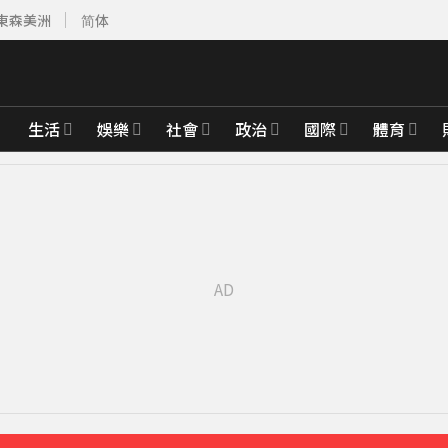
東森美洲
简体
生活
娛樂
社會
政治
國際
體育
收押
15分鐘前
櫃位暫停營業
28分鐘前
先卡位 2027