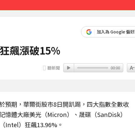
收押
15分鐘前
加入為 Google 偏
狂飆漲破15%
聽新聞
00:00
於預期，華爾街股市8日開趴踢，四大指數全數收
記憶體
大廠美光（Micron）、晟碟（SanDisk）
ntel）狂飆13.96%。