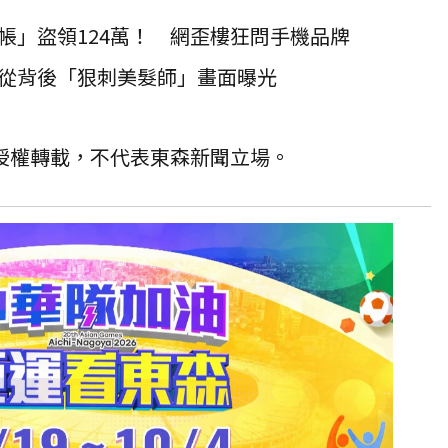
帳」盜領124萬！ 網歪樓狂問手機品牌
從背後「狠刺美髮師」畫面曝光
T 授權轉載，不代表東森新聞立場。