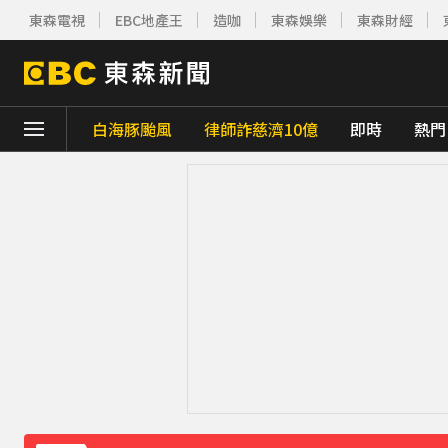
東森電視
EBC地產王
造咖
東森娛樂
東森財經
白海豚颱風
律師詐慈濟10億
即時
熱門
下載東森App，隨時掌握天下大小事！
「兆基」前董事長涉侵占近7億 移送北檢遭
鷹架掉落砸傷婦人！南港LaLaport宣布3
《理財達人秀》X 安聯投信免費講座報名中！搶