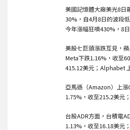
美國
記憶體大廠
美光8日飆
30%，自4月8日的波段
今年漲幅狂噴430%，8日股
美股
七巨頭漲跌互見，蘋果（
Meta下跌1.16%，收至6
415.12美元；Alphabe
亞馬遜（Amazon）上漲0
1.75%，收至215.2美元
台股ADR方面，台積電ADR
1.13%，收至16.18美元