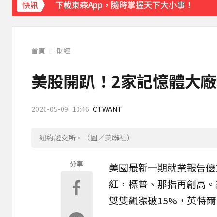
下載東森App，隨時掌握天下大小事！
快訊
「兆基」前董事長涉侵占近7億 移送北檢遭
首頁
財經
美股開趴！2家記憶體大廠
2026-05-09
10:46
CTWANT
紐約證交所。（圖／美聯社）
分享
美國最新一期就業報告優
紅，標普、那指再創高。
雙雙飆漲破15%，英特爾（I