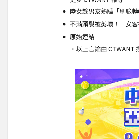
陸女趁男友熟睡「刷臉轉
不滿頭髮被剪壞！ 女客
原始連結
•以上言論由 CTWAN