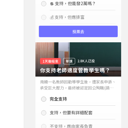
💲 支持，但能發2萬嗎？
💰 支持，但應排富
投票去
2.8K人已投
1天後結束
單選
你支持老師適度管教學生嗎？
南韓一名教師因勸導學生後，遭家長申訴、
承受巨大壓力，最終被認定因公殉職(請見
下列新聞)，引發外界關注教師教權。請問
完全支持
你支持老師適度管教學生嗎？
支持，但要有詳細配套
不支持，應由家長負責