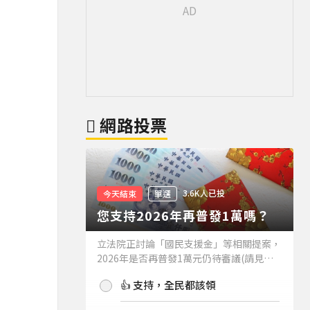
網路投票
3.6K人已投
今天結束
單選
您支持2026年再普發1萬嗎？
立法院正討論「國民支援金」等相關提案，
2026年是否再普發1萬元仍待審議(請見下
方新聞)。如果2026年再普發1萬元，你支
👍 支持，全民都該領
持嗎？