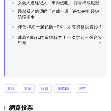
女藝人遭經紀人「車內侵犯」 錄音檔成鐵證
醫起看／他隱眼「連戴一週」差點失明 醫揭
防護指南
伴侶和妳一起預防HPV，才有資格說愛妳！
PR
成為AI時代的道德駭客！一次拿到三張資安
證照
PR
黃金
避險
投資
策略師
股市
網路投票