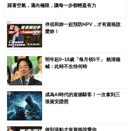
踩著空氣，邁向極限，讓每一步都輕盈有力
PR
伴侶和妳一起預防HPV，才有資格說
愛妳！
明年起0~18歲「每月領5千」 賴清德
喊：此時不生待何時
PR
成為AI時代的道德駭客！一次拿到三
張資安證照
PR
做到這點才有資格說愛你