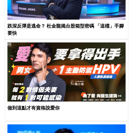
跌深反彈是逃命？ 杜金龍揭台股箱型密碼 「這檔」手腳
要快
PR
做到這點才有資格說愛你