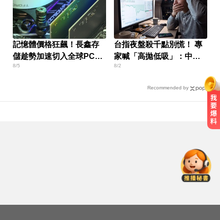
記憶體價格狂飆！長鑫存
台指夜盤殺千點別慌！ 專
儲趁勢加速切入全球PC市
家喊「高拋低吸」：中秋
8/5
8/2
場
有大肉
Recommended by
「白海豚」可放颱風假？蔣萬安：
料敵從寬、禦敵從嚴
愛玩車／北極星新車 275匹馬力媲
美性能房車
五角大廈再公開UFO檔案 飛官阿富
汗驚見「巨大三角形」