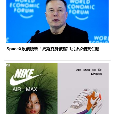
SpaceX股價腰斬！馬斯克身價縮11兆 約2個黃仁勳
PR