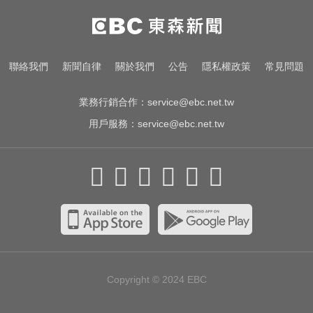
「白海豚」可放颱風假？蔣萬安：
料敵從寬、禦敵從嚴
愛玩車／北極星新車 275匹馬力媲
聯絡我們
新聞自律
關於我們
公告
隱私權政策
常見問題
美性能房車
業務行銷合作：
service@ebc.net.tw
用戶服務：
service@ebc.net.tw
Copyright © 2024
EBC