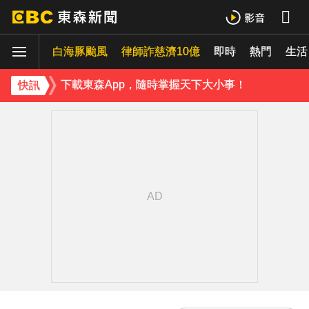
寬魚營收衰退 「點名王心凌、楊丞琳」網笑翻：太誠實
白海豚颱風
家長曝「小S私下為人」徹底改觀 網友洗版認證
律師詐慈濟10億
即時
熱門
生活
下載東森App，隨時掌握天下大小事！
快訊
快訊／台北喜來登飯店旁 施工圍籬倒塌壓傷路人