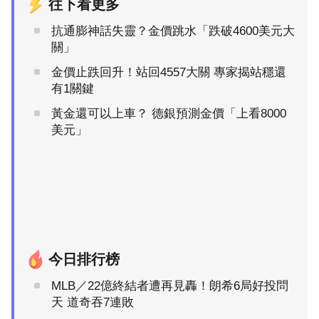
往下看更多
抗通膨神話失靈？金價跳水「跌破4600美元大
關」
金價止跌回升！站回4557大關 專家揭站穩還
有1關鍵
黃金還可以上車？ 德銀預測金價「上看8000
美元」
今日排行榜
MLB／22億終結者遭再見轟！朗希6局好投問
天 道奇吞7連敗