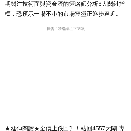
期關注技術面與資金流的
策略師
分析6大關鍵指
標，恐預示一場不小的市場震盪正逐步逼近。
廣告 / 請繼續往下閱讀
★延伸閱讀★
金價止跌回升！站回4557大關 專