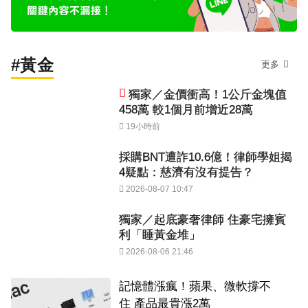
#黃金
更多
獨家／金價衝高！1公斤金塊值
458萬 較1個月前增近28萬
19小時前
採購BNT遭詐10.6億！律師學姐揭
4疑點：慈濟有沒有提告？
2026-08-07 10:47
獨家／起底豪奢律師 住豪宅擁賓
利「睡黃金堆」
2026-08-06 21:46
記憶體漲瘋！蘋果、微軟撐不
住 產品最貴漲2萬