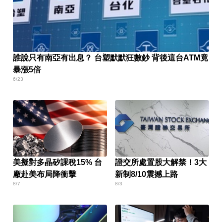
誰說只有南亞有出息？ 台塑默默狂數鈔 背後這台ATM竟
暴漲5倍
6/23
美擬對多晶矽課稅15% 台
證交所處置股大解禁！3大
廠赴美布局降衝擊
新制8/10震撼上路
8/7
8/3