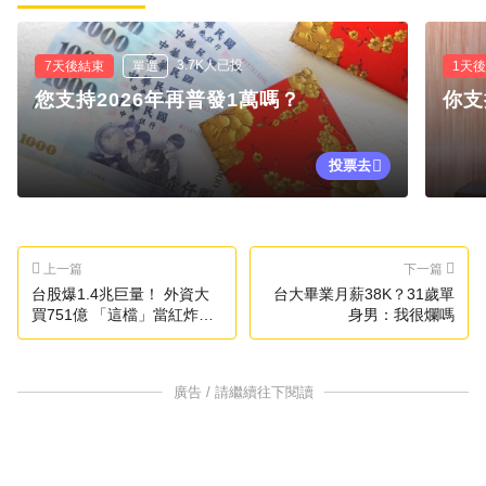
3.7K人已投
7天後結束
單選
1天
您支持2026年再普發1萬嗎？
你支
投票去
上一篇
下一篇
台股爆1.4兆巨量！ 外資大
台大畢業月薪38K？31歲單
買751億 「這檔」當紅炸子
身男：我很爛嗎
雞砍最兇
廣告 / 請繼續往下閱讀