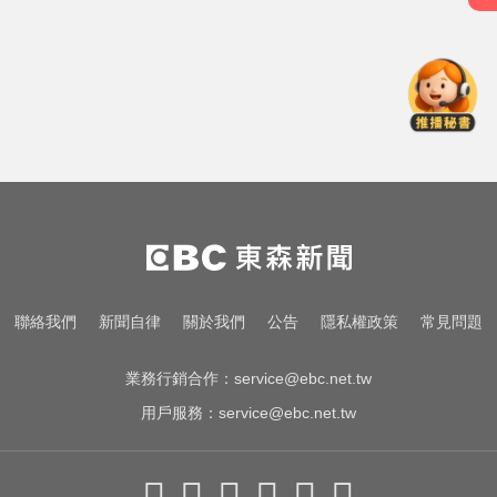
女藝人遭經紀人「車內侵犯」 錄音
檔成鐵證
滴管餵毒性侵致死！台中宮廟總幹
事摧殘傳播妹 下場出爐
白海豚撲日災情不斷！4.5萬民眾避
難、2萬戶停電
女藝人遭經紀人「車內侵犯」 錄音
檔成鐵證
滴管餵毒性侵致死！台中宮廟總幹
聯絡我們
新聞自律
關於我們
公告
隱私權政策
常見問題
事摧殘傳播妹 下場出爐
業務行銷合作：
service@ebc.net.tw
用戶服務：
service@ebc.net.tw