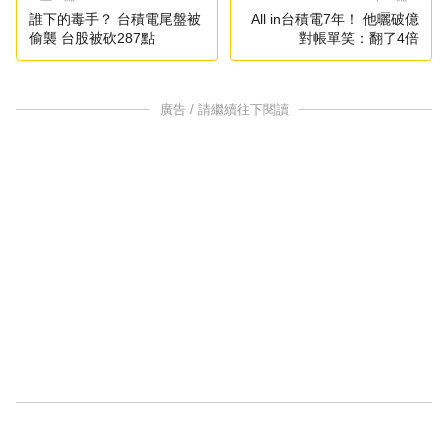
誰下的毒手？ 台積電尾盤被
All in台積電7年！ 他曬破億
偷襲 台股被砍287點
對帳單笑：翻了4倍
廣告 / 請繼續往下閱讀