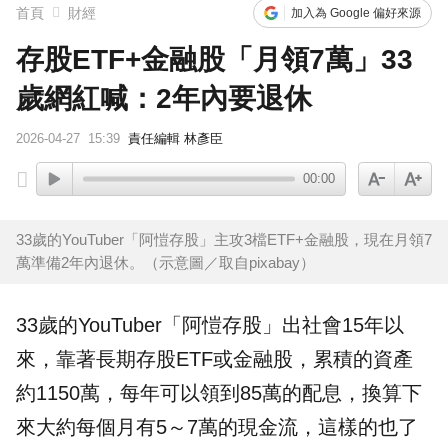
首頁
財經
加入為 Google 偏好來源
存股ETF+金融股「月領7萬」33
歲網紅喊：2年內要退休
2026-04-27
15:39
責任編輯 林彥臣
00:00
33歲的YouTuber「阿愷存股」主攻3檔ETF+金融股，現在月領7
萬準備2年內退休。（示意圖／取自pixabay）
33歲的YouTuber「阿愷
存股
」出社會15年以
來，靠著長期存股
ETF
或
金融股
，累積的資產
約1150萬，每年可以領到85萬的配息，換算下
來大約每個月有5～7萬的現金流，這樣的也了