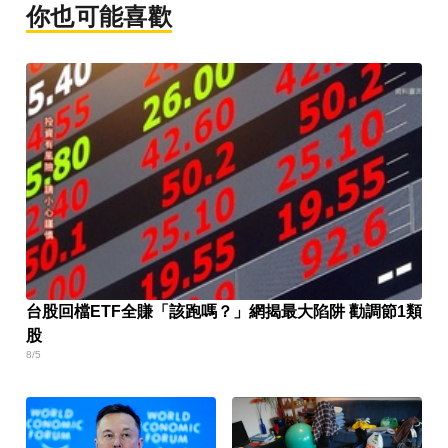
你也可能喜歡
台股回檔ETF全賺「該跑嗎？」網揭最大陷阱 勸調節1類
股
8/5