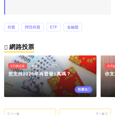
存股
阿愷存股
ETF
金融股
網路投票
4.1K人已投
6天後結束
單選
今天
您支持2026年再普發1萬嗎？
你支
投票去
上一篇
下一篇