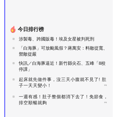
今日排行榜
涉製毒、跨國販毒！埃及女星被判死刑
「白海豚」可放颱風假？蔣萬安：料敵從寬、
禦敵從嚴
快訊／白海豚逼近！新竹縣尖石、五峰「8校
停課」
起床就先做件事，沒三天小腹就不見了! 肚
子一天天變小！
PR
一週有感！肚子整個都消下去了！免節食，
排空順暢就夠
PR