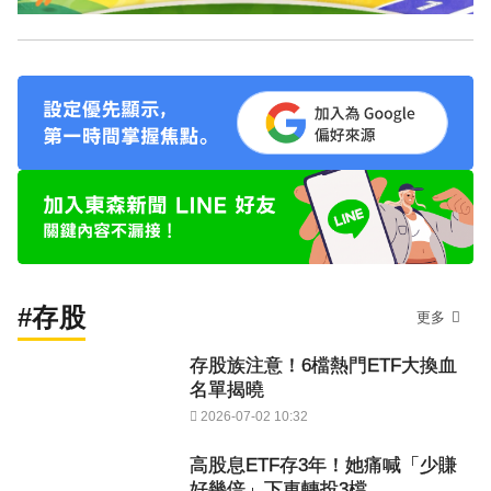
#存股
更多
存股族注意！6檔熱門ETF大換血
名單揭曉
2026-07-02 10:32
高股息ETF存3年！她痛喊「少賺
好幾倍」下車轉投3檔