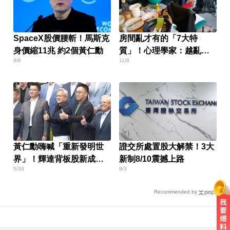
SpaceX股價腰斬！馬斯克
房間亂才有的「7大特
身價縮11兆 約2個黃仁勳
質」！心理學家：越亂越
8/6
11/8
善良
黃仁勳嗨喊「重新發明世
證交所處置股大解禁！3大
界」！輝達背板股新成員
新制8/10震撼上路
5/30
8/3
曝光
Recommended by