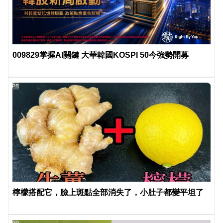
009829掌握AI關鍵 大華韓國KOSPI 50今強勢開募
PR
檸檬搭配它，臉上斑點全部消失了，小肚子都變平坦了