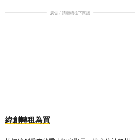
廣告 / 請繼續往下閱讀
緯創轉租為買