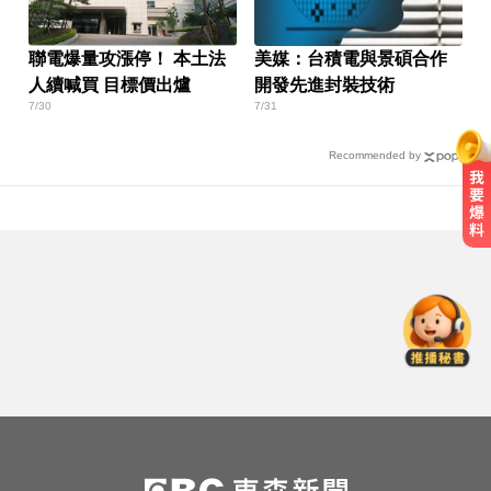
聯電爆量攻漲停！ 本土法
美媒：台積電與景碩合作
人續喊買 目標價出爐
開發先進封裝技術
7/30
7/31
Recommended by
天天吃燒烤香腸 14歲女竟罹大腸癌
錯過「末班車」留宿男網友家！ 她
慘遭性侵2次
隔夜菜藏致命危機？醫揭預防食物
中毒關鍵
天天吃燒烤香腸 14歲女竟罹大腸癌