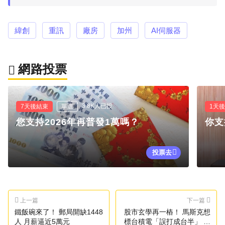
緯創
重訊
廠房
加州
AI伺服器
網路投票
3.8K人已投
7天後結束
單選
1天
您支持2026年再普發1萬嗎？
你支
投票去
上一篇
下一篇
鐵飯碗來了！ 郵局開缺1448
股市玄學再一樁！ 馬斯克想
人 月薪逼近5萬元
標台積電「誤打成台半」 股