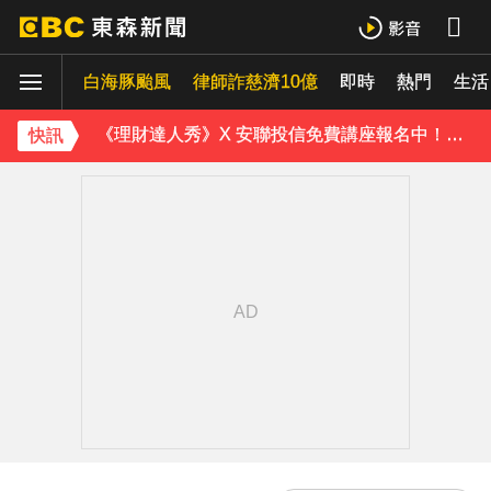
白海豚颱風逼近 氣象署：本島發陸警機率低
白海豚颱風
律師詐慈濟10億
即時
熱門
生活
《理財達人秀》X 安聯投信免費講座報名中！搶先卡位 2027
《半澤直樹》男星宣布再婚！迎新生命雙喜臨門
快訊
下載東森App，隨時掌握天下大小事！
今晚回家注意！台中清水今夜「送肉粽」路線跨彰化4鄉鎮