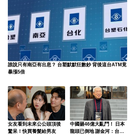
誰說只有南亞有出息？ 台塑默默狂數鈔 背後這台ATM竟
暴漲5倍
PR
女友看到未來公公頭頂後
中國砸46億大亂鬥！ 日本
驚呆！快買養髮給男友
龍頭已倒地 謝金河：台廠