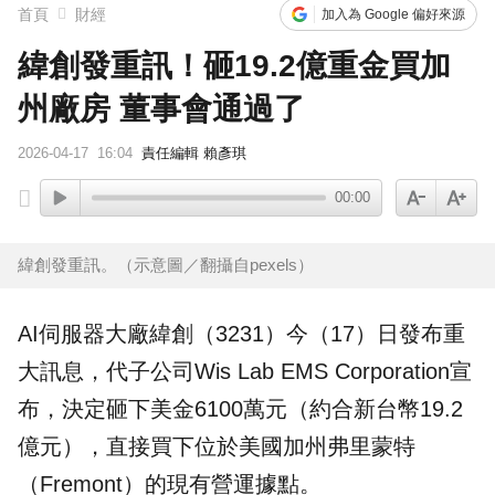
首頁
財經
加入為 Google 偏好來源
緯創發重訊！砸19.2億重金買加
州廠房 董事會通過了
2026-04-17
16:04
責任編輯 賴彥琪
00:00
緯創發重訊。（示意圖／翻攝自pexels）
AI伺服器
大廠
緯創
（3231）今（17）日發布重
大訊息，代子公司Wis Lab EMS Corporation宣
布，決定砸下美金6100萬元（約合新台幣19.2
億元），直接買下位於美國
加州
弗里蒙特
（Fremont）的現有營運據點。