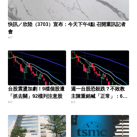
快訊／欣陸（3703）宣布：今天下午4點 召開重訊記者
會
8/7
台股震盪加劇！9檔個股遭
週一台股恐殺跌？不敗教
「抓去關」92檔列注意股
主陳重銘喊「正常」：6檔
8/2
8/1
撿便宜