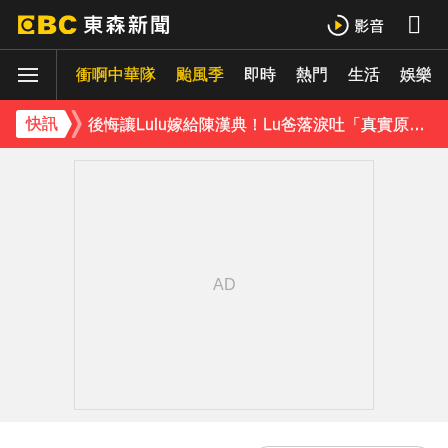
路透：伊朗警告波灣國家 美再動武恐危及區域能源設施
衝啊中華隊
颱風季
即時
熱門
生活
娛樂
《理財達人秀》X 安聯投信免費講座報名中！搶先卡位 2027
後悔讓Lulu嫁給陳漢典！Lu爸落淚吐「真實原因」陳漢典壓力爆棚
快訊
下載東森App，隨時掌握天下大小事！
台南深夜惡火！廠房狂燒4000平方公尺 動員大鋼牙搶救