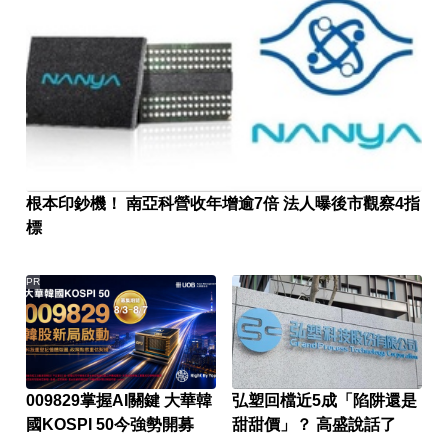
根本印鈔機！ 南亞科營收年增逾7倍 法人曝後市觀察4指
標
PR
009829掌握AI關鍵 大華韓
弘塑回檔近5成「陷阱還是
國KOSPI 50今強勢開募
甜甜價」？ 高盛說話了