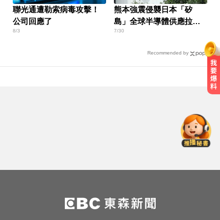
聯光通遭勒索病毒攻擊！
熊本強震侵襲日本「矽
公司回應了
島」全球半導體供應拉警
8/3
7/30
報
Recommended by
南部注意！8/7演習防空警報大響 違
者最高罰15萬
MLB／重返大聯盟僅3天！費爾柴德
本季二度遭水手DFA
愛玩車／這Defender OCTA不僅猛
還很黑
南部注意！8/7演習防空警報大響 違
者最高罰15萬