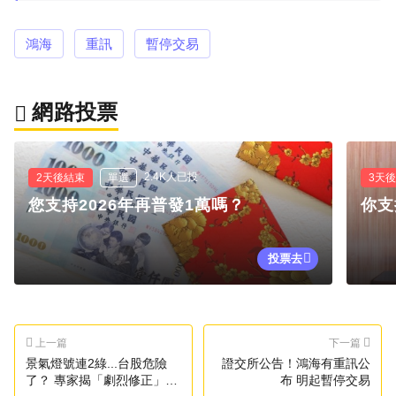
鴻海
重訊
暫停交易
網路投票
2.4K人已投
2天後結束
單選
3天
您支持2026年再普發1萬嗎？
你支
投票去
上一篇
下一篇
景氣燈號連2綠...台股危險
證交所公告！鴻海有重訊公
了？ 專家揭「劇烈修正」關
布 明起暫停交易