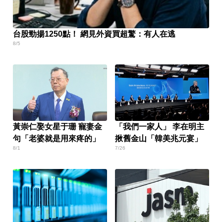
台股勁揚1250點！ 網見外資買超驚：有人在逃
8/5
黃崇仁娶女星于珊 寵妻金
「我們一家人」 李在明主
句「老婆就是用來疼的」
揪舊金山「韓美兆元宴」
8/1
7/26