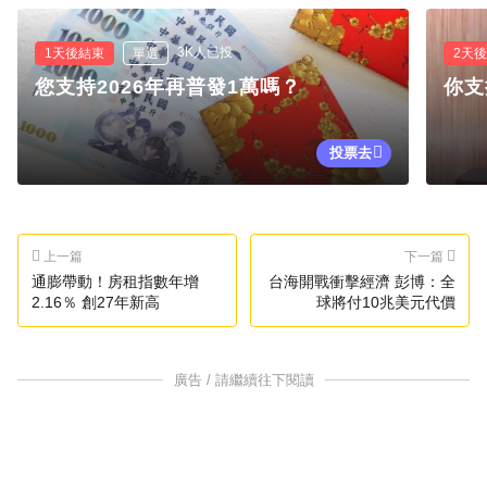
3K人已投
1天後結束
單選
2天
您支持2026年再普發1萬嗎？
你支
投票去
上一篇
下一篇
通膨帶動！房租指數年增
台海開戰衝擊經濟 彭博：全
2.16％ 創27年新高
球將付10兆美元代價
廣告 / 請繼續往下閱讀