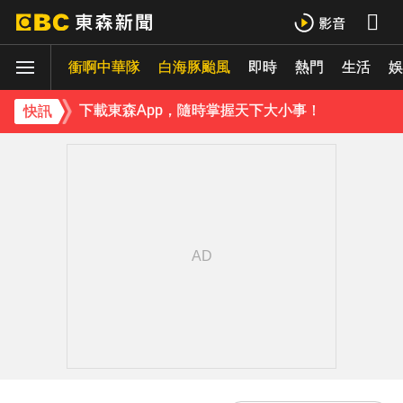
《理財達人秀》X 安聯投信免費講座報名中！搶先卡位 2027
衝啊中華隊
下載東森App，隨時掌握天下大小事！
白海豚颱風
即時
熱門
生活
娛
《理財達人秀》X 安聯投信免費講座報名中！搶先卡位 2027
快訊