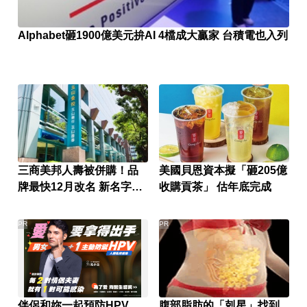
Alphabet砸1900億美元拚AI 4檔成大贏家 台積電也入列
三商美邦人壽被併購！品
美國貝恩資本擬「砸205億
牌最快12月改名 新名字曝
收購貢茶」 估年底完成
光
PR
PR
伴侶和妳一起預防HPV，
腹部脂肪的「剋星」找到