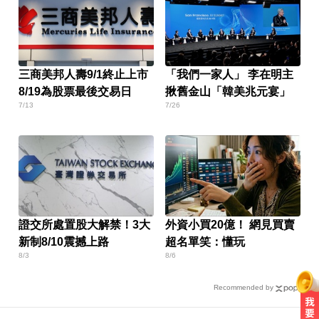
三商美邦人壽9/1終止上市
「我們一家人」 李在明主
8/19為股票最後交易日
揪舊金山「韓美兆元宴」
7/13
7/26
證交所處置股大解禁！3大
外資小買20億！ 網見買賣
新制8/10震撼上路
超名單笑：懂玩
8/3
8/6
Recommended by