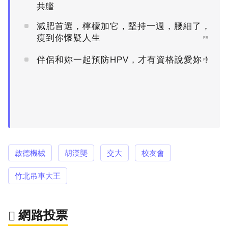
共艦
減肥首選，檸檬加它，堅持一週，腰細了，
瘦到你懷疑人生
PR
伴侶和妳一起預防HPV，才有資格說愛妳！
PR
啟德機械
胡漢龑
交大
校友會
竹北吊車大王
網路投票