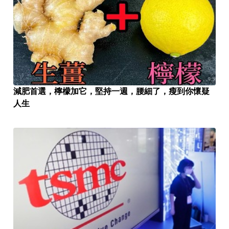
減肥首選，檸檬加它，堅持一週，腰細了，瘦到你懷疑
人生