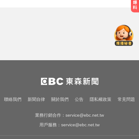
愛玩車／凱旋雙車登場 660新動力
更順暢
白海豚逼近放颱風假？蔣萬安說話
了
越動越年輕！銀髮族必學防跌運動
愛玩車／凱旋雙車登場 660新動力
更順暢
白海豚逼近放颱風假？蔣萬安說話
聯絡我們
新聞自律
關於我們
公告
隱私權政策
常見問題
了
業務行銷合作：
service@ebc.net.tw
用戶服務：
service@ebc.net.tw