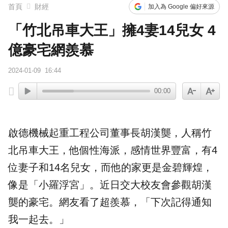
首頁
財經
加入為 Google 偏好來源
「竹北吊車大王」擁4妻14兒女 4
億豪宅網羨慕
2024-01-09
16:44
00:00
啟德機械
起重工程公司董事長
胡漢龑
，人稱
竹
北吊車大王
，他個性海派，感情世界豐富，有4
位妻子和14名兒女，而他的家更是金碧輝煌，
像是「小羅浮宮」。近日
交大
校友會
參觀胡漢
龑的豪宅。網友看了超羨慕，「下次記得通知
我一起去。」