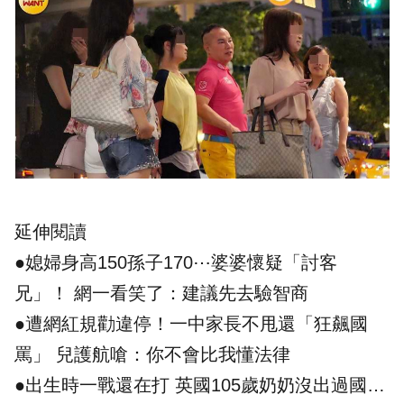
延伸閱讀
●
媳婦身高150孫子170⋯婆婆懷疑「討客
兄」！ 網一看笑了：建議先去驗智商
●
遭網紅規勸違停！一中家長不甩還「狂飆國
罵」 兒護航嗆：你不會比我懂法律
●
出生時一戰還在打 英國105歲奶奶沒出過國…