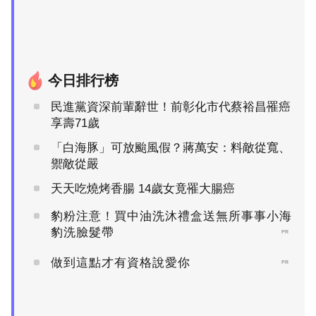
今日排行榜
民進黨資深前輩辭世！前彰化市代蔡裕昌罹癌
享壽71歲
「白海豚」可放颱風假？蔣萬安：料敵從寬、
禦敵從嚴
天天吃燒烤香腸 14歲女竟罹大腸癌
豹粉注意！買中油洗沐禮盒送無所事事小海
豹洗臉髮帶
PR
做到這點才有資格說愛你
PR