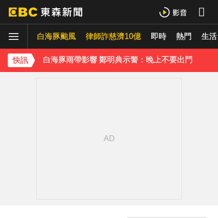
《理財達人秀》X 安聯投信免費講座報名中！搶先卡位 2027
白海豚颱風
下載東森App，隨時掌握天下大小事！
律師詐慈濟10億
即時
熱門
生活
白海豚雨帶影響 鄭明典示警：晚上不要出門
快訊