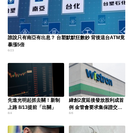
誰說只有南亞有出息？ 台塑默默狂數鈔 背後這台ATM竟
暴漲5倍
6/23
先進光明起抓去關！新制
緯創2度延後發放股利成首
上路 8/13提前「出關」
例 金管會要求集保證交所
8/4
8/6
了解