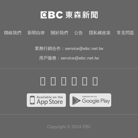
白海豚撲日災情不斷！4.5萬民眾避
難、2萬戶停電
中職／中信兄弟折損2重砲！張志
聯絡我們
新聞自律
關於我們
公告
隱私權政策
常見問題
豪、許基宏動刀本季報銷
業務行銷合作：
service@ebc.net.tw
用戶服務：
service@ebc.net.tw
Copyright © 2024
EBC