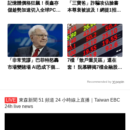
記憶體價格狂飆！長鑫存
「三寶爸」詐騙攻佔臉書
儲趁勢加速切入全球PC市
本尊衰被波及！網提1招超
場
治本
「非常荒謬」巴菲特怒轟
7檔「散戶重災區」還在
市場變賭場 AI恐成下個泡
套！ 阮慕驊揭7檔金融股最
沫
抗跌
Recommended by
東森新聞 51 頻道 24 小時線上直播｜Taiwan EBC
24h live news