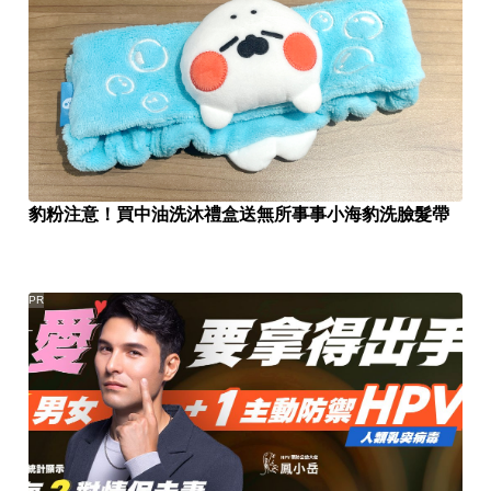
豹粉注意！買中油洗沐禮盒送無所事事小海豹洗臉髮帶
PR