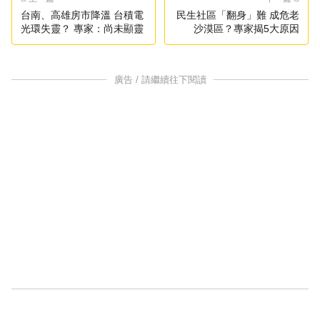
台南、高雄房市降溫 台積電
民生社區「翻身」難 成危老
光環失靈？ 專家：尚未顯靈
沙漠區？專家揭5大原因
廣告 / 請繼續往下閱讀