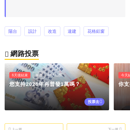
陽台
設計
改造
違建
花格鋁窗
網路投票
4K人已投
6天後結束
單選
今天
您支持2026年再普發1萬嗎？
你支
投票去
上一篇
下一篇