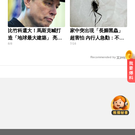
比竹科還大！馬斯克喊打
家中突出現「長腳黑蟲」
造「地球最大建築」 亮點
超害怕 內行人急勸：不能
8/8
7/16
一次看
殺
Recommended by
白海豚撲日災情不斷！4.5萬民眾避
難、2萬戶停電
中職／中信兄弟折損2重砲！張志
豪、許基宏動刀本季報銷
五角大廈再公開UFO檔案 飛官阿富
汗驚見「巨大三角形」