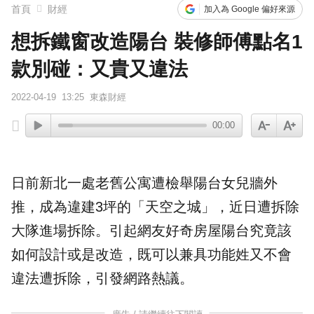
首頁
財經
加入為 Google 偏好來源
想拆鐵窗改造陽台 裝修師傅點名1
款別碰：又貴又違法
2022-04-19
13:25
東森財經
00:00
日前新北一處老舊公寓遭檢舉
陽台
女兒牆外
推，成為
違建
3坪的「天空之城」，近日遭拆除
大隊進場拆除。引起網友好奇房屋陽台究竟該
如何
設計
或是
改造
，既可以兼具功能姓又不會
違法遭拆除，引發網路熱議。