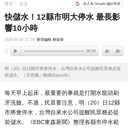
首頁
生活
加入為 Google 偏好來源
快儲水！12縣市明大停水 最長影
響10小時
2026-05-19
21:39
實習編輯 林瑜䇹
00:00
明（20）日12縣市將會停水，台灣自來水公司提醒民眾務必提
前儲水。（示意圖／翻攝自pexels）
每天早上起床，最重要的事就是打開水龍頭刷
牙洗臉。不過，民眾要注意，明（20）日12縣
市將會
停水
，
台灣自來水公司
提醒民眾務必提
前
儲水
。《EBC東森新聞》整理各縣市停水範