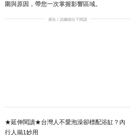
圍與原因，帶您一次掌握
影響
區域。
廣告 / 請繼續往下閱讀
★延伸閱讀★
台灣人不愛泡澡卻標配浴缸？內
行人揭1妙用