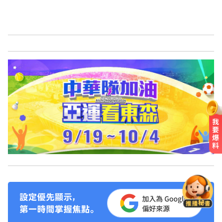
五角大廈再公開UFO檔案 飛官阿富
汗驚見「巨大三角形」
NBA／灰熊前鋒克拉克死因出爐 法
醫認定毒品意外
台南死亡車禍！轎車遭大貨車壓