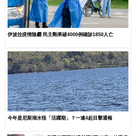
伊波拉疫情陰霾 民主剛果破4000例確診1850人亡
今年是尼斯湖水怪「活躍期」？一連4起目擊通報