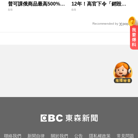
普可課俄商品最高500%關
12年！高官下令「銷毀監
8/8
8/8
稅
視器」遭逮
Recommended by
三商美邦人壽將下市！8/20停牌 千
張大戶還有252人
滴管餵毒性侵致死！台中宮廟總幹
事摧殘傳播妹 下場出爐
台中市長選情！江啟臣38.2%領先何
欣純 最新民調曝
三商美邦人壽將下市！8/20停牌 千
張大戶還有252人
滴管餵毒性侵致死！台中宮廟總幹
聯絡我們
新聞自律
關於我們
公告
隱私權政策
常見問題