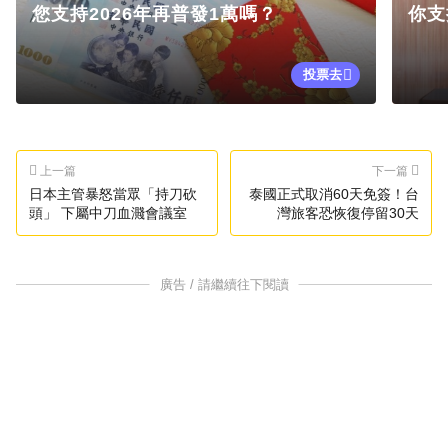
您支持2026年再普發1萬嗎？
你支
投票去
上一篇
下一篇
日本主管暴怒當眾「持刀砍
泰國正式取消60天免簽！台
頭」 下屬中刀血濺會議室
灣旅客恐恢復停留30天
廣告 / 請繼續往下閱讀