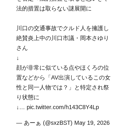
法的措置は取らない謎展開に
川口の交通事故でクルド人を擁護し
絶賛炎上中の川口市議・岡本さゆり
さん
↓
顔が非常に似ている点やほくろの位
置などから「AV出演しているこの女
性と同一人物では？」と特定され祭
り状態に
↓…
pic.twitter.com/h143C8Y4Lp
— あーぁ (@sxzBST)
May 19, 2026