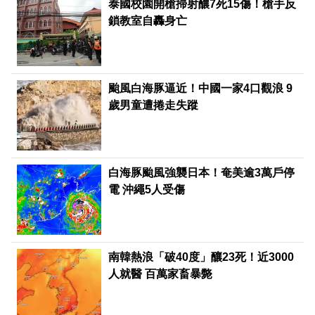
泰國校園開槍掃射釀7死15傷！槍手反
鎖教室自轟身亡
颱風白海豚逼近！中國一家4口觀浪 9
歲男童遭捲走失蹤
白海豚颱風強襲日本！奄美逾3萬戶停
電 沖繩5人受傷
南韓熱浪「破40度」釀23死！近3000
人就醫 百萬家畜暴斃