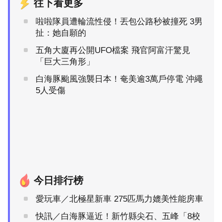
往下看更多
啦啦隊員遭輪流性侵！丟包公路秒被撞死 3男
扯：她自願的
五角大廈再公開UFO檔案 飛官阿富汗驚見
「巨大三角形」
白海豚颱風強襲日本！奄美逾3萬戶停電 沖繩
5人受傷
今日排行榜
愛玩車／北極星新車 275匹馬力媲美性能房車
快訊／白海豚逼近！新竹縣尖石、五峰「8校