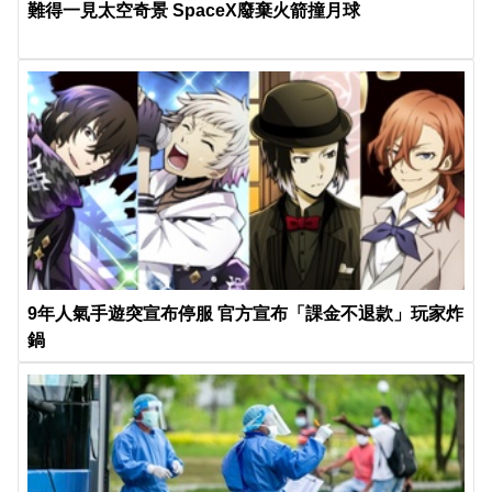
難得一見太空奇景 SpaceX廢棄火箭撞月球
9年人氣手遊突宣布停服 官方宣布「課金不退款」玩家炸
鍋