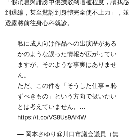
「假消息與誹謗中傷擴散到這種程度，讓我感
到退縮，甚至驚訝到身體完全使不上力」，並
透露將前往身心科就診。
私に成人向け作品への出演歴がある
かのような誤った情報が広がってい
ますが、そのような事実はありませ
ん。
ただ、この件を「そうした仕事＝恥
ずべきもの」という方向で扱いたい
とは考えていません。…
https://t.co/VS8Us9Af4W
— 岡本さゆり@川口市議会議員（無