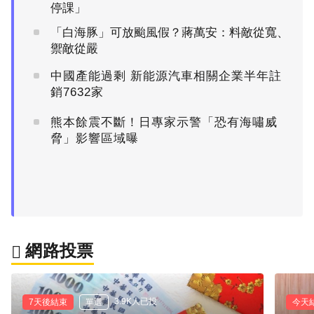
停課」
「白海豚」可放颱風假？蔣萬安：料敵從寬、
禦敵從嚴
中國產能過剩 新能源汽車相關企業半年註
銷7632家
熊本餘震不斷！日專家示警「恐有海嘯威
脅」影響區域曝
網路投票
3.9K人已投
7天後結束
單選
今天