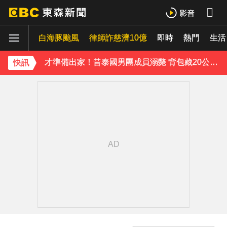
台指期夜盤狂飆736點 專家揭反彈契機上看48000點
白海豚颱風
律師詐慈濟10億
即時
熱門
生活
獨家／女拒付4百洗頭費！ 髮廊老闆怒：洗「霸王頭」
才準備出家！昔泰國男團成員溺斃 背包藏20公斤重物
快訊
澎湖13孩沒人顧！擠10坪屋「小孩顧小孩」 母離家帶走補助金
《理財達人秀》X 安聯投信免費講座報名中！搶先卡位 2027
下載東森App，隨時掌握天下大小事！
永和豆漿創辦人林炳生病逝 享壽70歲