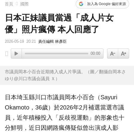
首頁
國際
加入為 Google 偏好來源
日本正妹議員當過「成人片女
優」照片瘋傳 本人回應了
2026-05-19
20:21
責任編輯 林彥臣
00:00
市議員岡本小百合近期捲入成人片爭議。（圖／翻攝自岡本さ
ゆり@川口市議会議員 Ｘ）
日本埼玉縣川口市議員岡本小百合（Sayuri
Okamoto，36歲）於2026年2月補選當選市議
員，近年積極投入「反歧視運動」的形象也十
分鮮明，近日因網路瘋傳疑似曾出演成人影