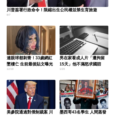
川普簽署行政命令！限縮出生公民權並禁生育旅遊
8/7
連眼球都刺青！33歲網紅
男在家看成人片「遭拘留
墜樓亡 生前最後貼文曝光
15天」他不滿怒求國賠
12/19
1/20
美參院通過對俄制裁案 川
墨西哥43名學生 人間蒸發