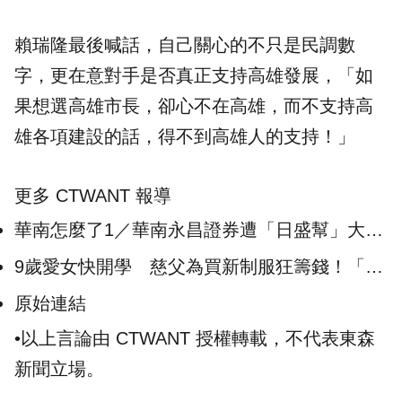
賴瑞隆最後喊話，自己關心的不只是民調數
字，更在意對手是否真正支持高雄發展，「如
果想選高雄市長，卻心不在高雄，而不支持高
雄各項建設的話，得不到高雄人的支持！」
更多 CTWANT 報導
華南怎麼了1／華南永昌證券遭「日盛幫」大清
洗200人調離職 前員工難忍怒爆
9歲愛女快開學 慈父為買新制服狂籌錢！「冒
雨除草」遭雷劈慘死
原始連結
•以上言論由 CTWANT 授權轉載，不代表東森
新聞立場。