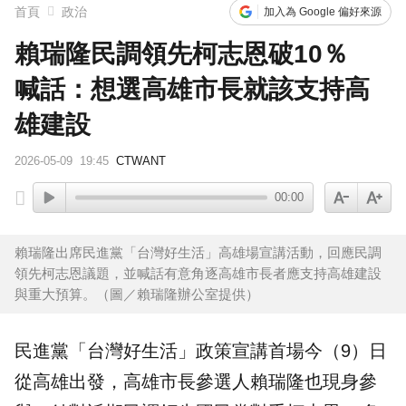
首頁
政治
加入為 Google 偏好來源
賴瑞隆民調領先柯志恩破10％
喊話：想選高雄市長就該支持高
雄建設
2026-05-09
19:45
CTWANT
00:00
賴瑞隆出席民進黨「台灣好生活」高雄場宣講活動，回應民調
領先柯志恩議題，並喊話有意角逐高雄市長者應支持高雄建設
與重大預算。（圖／賴瑞隆辦公室提供）
民進黨「台灣好生活」政策宣講首場今（9）日
從
高雄
出發，高雄市長參選人
賴瑞隆
也現身參