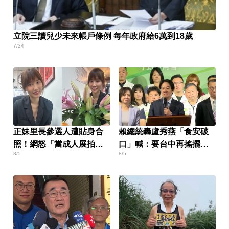
立院三讀兒少未來帳戶條例 每年政府給6萬到18歲
7/24
正妹里長參選人遭貼身合
賴總統轟盧秀燕「食安破
照！網怒「當成人展拍」
口」喊：要台中再搖擺一
8/5
8/5
本人回應了
次