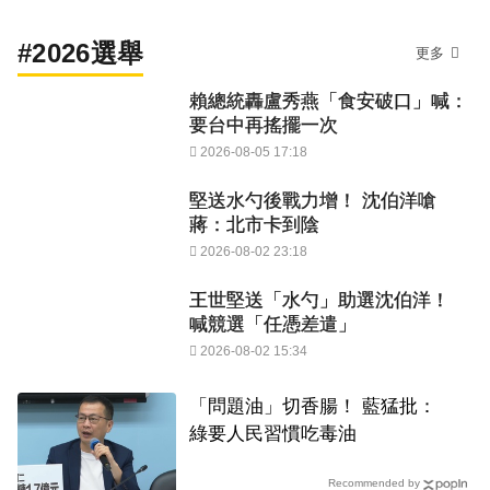
#2026選舉
更多
賴總統轟盧秀燕「食安破口」喊：
要台中再搖擺一次
2026-08-05 17:18
堅送水勺後戰力增！ 沈伯洋嗆
蔣：北市卡到陰
2026-08-02 23:18
王世堅送「水勺」助選沈伯洋！
喊競選「任憑差遣」
2026-08-02 15:34
「問題油」切香腸！ 藍猛批：
綠要人民習慣吃毒油
Recommended by