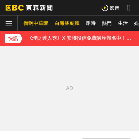
白海豚進逼會放颱風假？全台各縣市暴風侵襲率曝
衝啊中華隊
白海豚颱風
即時
熱門
生活
《理財達人秀》X 安聯投信免費講座報名中！搶先卡位 2027
娛
下載東森App，隨時掌握天下大小事！
快訊
別驚慌！今14:30分發「演習預告」訊息 下週正式登場