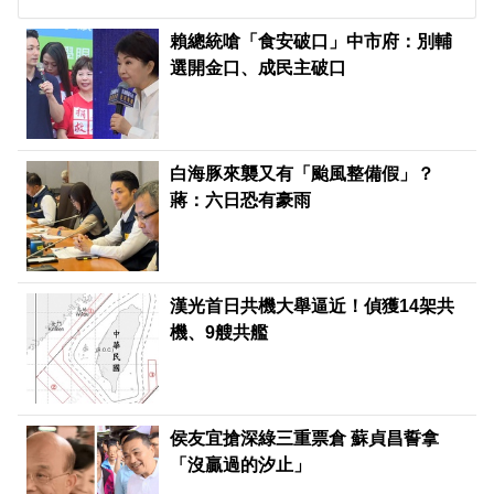
賴總統嗆「食安破口」中市府：別輔
選開金口、成民主破口
白海豚來襲又有「颱風整備假」？
蔣：六日恐有豪雨
漢光首日共機大舉逼近！偵獲14架共
機、9艘共艦
侯友宜搶深綠三重票倉 蘇貞昌誓拿
「沒贏過的汐止」