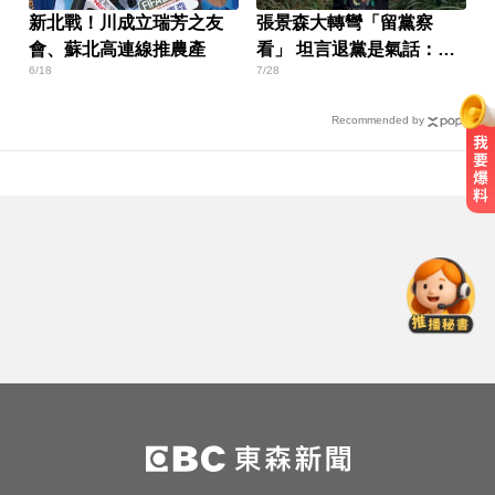
新北戰！川成立瑞芳之友
張景森大轉彎「留黨察
會、蘇北高連線推農產
看」 坦言退黨是氣話：當
6/18
7/28
民進黨烏鴉
Recommended by
淑麗氣象／白海豚路徑變了！最快
明海警 未來一週降雨熱區曝
才宣佈停播一週！網紅「肥大叔」
突離世 團隊發聲證實
MLB／李灝宇代打遭三振！老虎敗
給水手終止4連勝
淑麗氣象／白海豚路徑變了！最快
明海警 未來一週降雨熱區曝