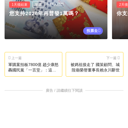
3.1K人已投
1天後結束
單選
2天
您支持2026年再普發1萬嗎？
你支
投票去
上一篇
下一篇
軍購案拍板7800億 趙少康怒
被媽祖接走了 國策顧問、城
轟國民黨「一言堂」：這麼
隍廟榮譽董事長賴永川辭世
笨的政黨
廣告 / 請繼續往下閱讀